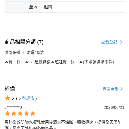
產地
越南
商品相關分類 (7)
查看全部
臉部保養
防曬/隔離
🔥買一送一🔥
超低特談🔥超狂買一送一🔥(下單請選購兩件)
評價
查看全部
5
(
5
則評價
)
s*********0
2026/06/21
專科全效防曬水凝乳使用後清爽不油膩，吸收迅速，提供全天候防
護，是夏天外出的必備良品。