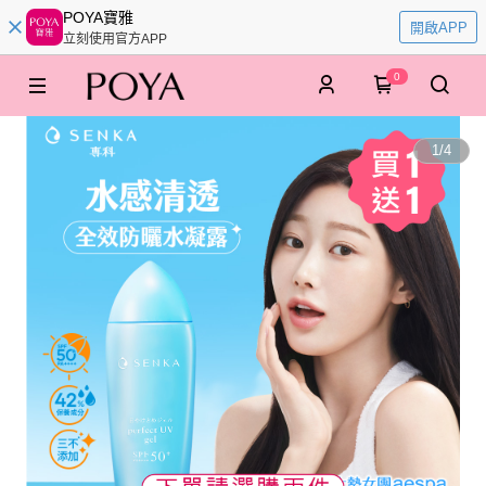
POYA寶雅
開啟APP
立刻使用官方APP
0
1
/
4