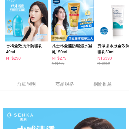
ATM／網路銀行／等多元方式進行付款，方視為交易完成。
萊爾富取貨付款
※ 請注意：結帳手續完成當下不需立刻繳費，但若您需要取消訂單，請聯絡
每筆NT$65，滿NT$490(含以上)免運費
購買商品的店家。未經商家同意取消之訂單仍視為有效，需透過AFTEE先享
後付繳納相關費用。
付款後萊爾富取貨
※ 交易是否成功請以「AFTEE先享後付 」之結帳頁面顯示為準，若有關於
是否繳費成功／繳費後需取消欲退款等相關疑問，請聯繫「AFTEE先享後付
每筆NT$65，滿NT$490(含以上)免運費
客戶支援中心」
https://netprotections.freshdesk.com/support/home
7-11取貨付款
【注意事項】
專科全效抗汗防曬乳
凡士林全能防曬爆水凝
霓淨思水感全效
１．透過由恩沛科技股份有限公司提供之「AFTEE先享後付」服務完成之交
每筆NT$65，滿NT$490(含以上)免運費
40ml
乳150ml
曬乳50ml
易，需依本服務之必要範圍內提供個人資料，並將交易相關給付款項請求債
NT$290
NT$279
NT$390
權轉讓予恩沛科技股份有限公司。
付款後7-11取貨
NT$479
NT$650
２．關於個人資料處理事宜，請瀏覽以下網址：
每筆NT$65，滿NT$490(含以上)免運費
https://aftee.tw/terms/#terms3
３．未成年的使用者請事先徵得法定代理人或監護人之同意方可使用
宅配(本島)
「AFTEE先享後付」，若未經同意申辦者引起之損失，本公司不負相關責
詳細說明
商品規格
相關推薦
任。
每筆NT$100，滿NT$790(含以上)免運費
４．使用「AFTEE先享後付」時，將依據個別帳號之用戶狀況，依本公司即
時審查核予不同之上限額度；若仍有額度不足之情形，本公司將視審查結果
付款後寶雅門市自取(由倉庫統一出貨)
請求用戶進行身份認證。
每筆NT$80，滿NT$290(含以上)免運費
５．嚴禁一人註冊多個帳號或使用他人資訊註冊。若發現惡意使用之情形，
恩沛科技股份有限公司將有權停止該用戶之使用額度並採取法律行動。