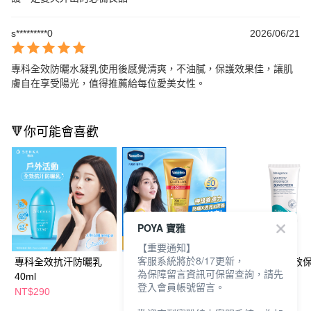
s*********0
2026/06/21
專科全效防曬水凝乳使用後感覺清爽，不油膩，保護效果佳，讓肌
膚自在享受陽光，值得推薦給每位愛美女性。
🔻你可能會喜歡
POYA 寶雅
【重要通知】
客服系統將於8/17更新，
專科全效抗汗防曬乳
凡士林全能防曬爆水凝
霓淨思水感全效
為保障留言資訊可保留查詢，請先
40ml
乳150ml
曬乳50ml
登入會員帳號留言。
NT$290
NT$279
NT$390
NT$479
NT$650