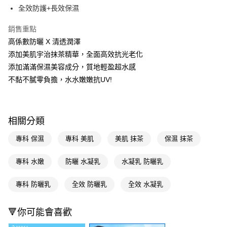
LINE Pay
全效防護+長效保濕
Apple Pay
銷售重點
高係數防曬 X 清透潤澤
街口支付
添加美肌宇治抹茶精華，全面高效抗光老化
悠遊付
添加滿滿保濕美容成分，質地輕盈超水感
不黏不膩零負擔，水水嫩嫩抗UV!
Google Pay
AFTEE先享後付
相關說明
相關分類
【關於「AFTEE先享後付」】
即享券
AFTEE先享後付是「在收到商品之後才付款」的支付方式。 讓您購物簡單
專科 保濕
專科 美肌
美肌 抹茶
保濕 抹茶
便利好安心！
１．簡單：不需註冊會員、不需綁卡、不需儲值。
運送方式
２．便利：只要手機號碼，簡訊認證，即可結帳。
專科 水嫩
防曬 水凝乳
水凝乳 防曬乳
３．安心：先確認商品／服務後，再付款。
全家取貨付款
專科 防曬乳
全效 防曬乳
全效 水凝乳
每筆NT$65，滿NT$390(含以上)免運費
【「AFTEE先享後付」結帳流程】
１．於結帳方式選擇「AFTEE先享後付」後，將跳轉至「AFTEE先享後付」
付款後全家取貨
結帳頁面，進行簡訊認證並確認金額後，即可完成結帳。
🔻你可能會喜歡
２．訂單成立數日內，您將收到繳費通知簡訊。
每筆NT$65，滿NT$390(含以上)免運費
３．收到繳費通知簡訊後14天內，點擊此簡訊中的連結，可透過四大超商／