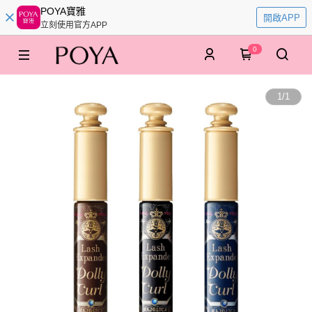
POYA寶雅
開啟APP
立刻使用官方APP
0
1
/
1