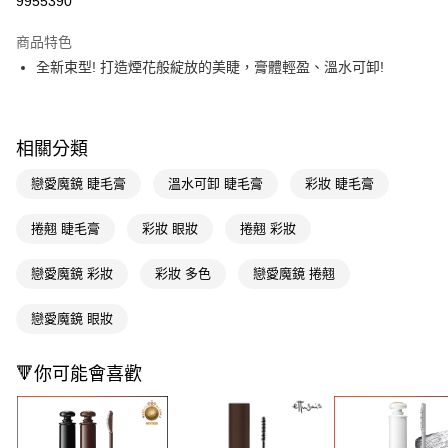
9955390
超商取貨付款
商品特色
LINE Pay
全新束型! 打造煙花般綻放的美睫，膏體輕盈、溫水可卸!
Apple Pay
街口支付
相關分類
悠遊付
戀愛魔鏡 睫毛膏
溫水可卸 睫毛膏
彩妝 睫毛膏
Google Pay
捲翹 睫毛膏
彩妝 眼妝
捲翹 彩妝
AFTEE先享後付
相關說明
戀愛魔鏡 彩妝
彩妝 多色
戀愛魔鏡 捲翹
【關於「AFTEE先享後付」】
即享券
AFTEE先享後付是「在收到商品之後才付款」的支付方式。 讓您購物簡單
戀愛魔鏡 眼妝
便利好安心！
１．簡單：不需註冊會員、不需綁卡、不需儲值。
運送方式
２．便利：只要手機號碼，簡訊認證，即可結帳。
🔻你可能會喜歡
３．安心：先確認商品／服務後，再付款。
全家取貨付款
每筆NT$65，滿NT$390(含以上)免運費
【「AFTEE先享後付」結帳流程】
１．於結帳方式選擇「AFTEE先享後付」後，將跳轉至「AFTEE先享後付」