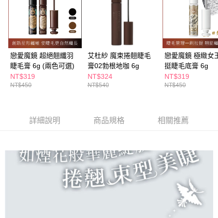
付款後全家取貨
結帳頁面，進行簡訊認證並確認金額後，即可完成結帳。
２．訂單成立數日內，您將收到繳費通知簡訊。
每筆NT$65，滿NT$390(含以上)免運費
３．收到繳費通知簡訊後14天內，點擊此簡訊中的連結，可透過四大超商／
ATM／網路銀行／等多元方式進行付款，方視為交易完成。
萊爾富取貨付款
※ 請注意：結帳手續完成當下不需立刻繳費，但若您需要取消訂單，請聯絡
每筆NT$65，滿NT$490(含以上)免運費
購買商品的店家。未經商家同意取消之訂單仍視為有效，需透過AFTEE先享
戀愛魔鏡 超絕翹纖羽
艾杜紗 魔束捲翹睫毛
戀愛魔鏡 極緻女
後付繳納相關費用。
睫毛膏 6g (兩色可選)
膏02勃根地咖 6g
挺睫毛底膏 6g
付款後萊爾富取貨
※ 交易是否成功請以「AFTEE先享後付 」之結帳頁面顯示為準，若有關於
是否繳費成功／繳費後需取消欲退款等相關疑問，請聯繫「AFTEE先享後付
NT$319
NT$324
NT$319
每筆NT$65，滿NT$490(含以上)免運費
客戶支援中心」
https://netprotections.freshdesk.com/support/home
NT$450
NT$540
NT$450
7-11取貨付款
【注意事項】
１．透過由恩沛科技股份有限公司提供之「AFTEE先享後付」服務完成之交
每筆NT$65，滿NT$490(含以上)免運費
易，需依本服務之必要範圍內提供個人資料，並將交易相關給付款項請求債
詳細說明
商品規格
相關推薦
權轉讓予恩沛科技股份有限公司。
付款後7-11取貨
２．關於個人資料處理事宜，請瀏覽以下網址：
每筆NT$65，滿NT$490(含以上)免運費
https://aftee.tw/terms/#terms3
３．未成年的使用者請事先徵得法定代理人或監護人之同意方可使用
宅配(本島)
「AFTEE先享後付」，若未經同意申辦者引起之損失，本公司不負相關責
任。
每筆NT$100，滿NT$790(含以上)免運費
４．使用「AFTEE先享後付」時，將依據個別帳號之用戶狀況，依本公司即
時審查核予不同之上限額度；若仍有額度不足之情形，本公司將視審查結果
付款後寶雅門市自取(由倉庫統一出貨)
請求用戶進行身份認證。
每筆NT$80，滿NT$290(含以上)免運費
５．嚴禁一人註冊多個帳號或使用他人資訊註冊。若發現惡意使用之情形，
恩沛科技股份有限公司將有權停止該用戶之使用額度並採取法律行動。