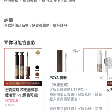
時尚彩妝
眼部彩妝
睫毛膏/睫毛洗卸/保養
評價
喜歡這個商品嗎？購買後給他一個好評吧
🔻你可能會喜歡
POYA 寶雅
【重要通知】
客服系統將於8/17更新，
戀愛魔鏡 超絕翹纖羽
艾杜紗 魔束捲翹睫毛
戀愛魔鏡 極緻女
為保障留言資訊可保留查詢，請先
睫毛膏 6g (兩色可選)
膏02勃根地咖 6g
挺睫毛底膏 6g
登入會員帳號留言。
NT$319
NT$324
NT$319
NT$450
NT$540
NT$450
歡迎來到寶雅線上客服系統。為加