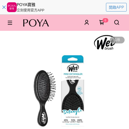
POYA寶雅
開啟APP
立刻使用官方APP
0
1
/
8