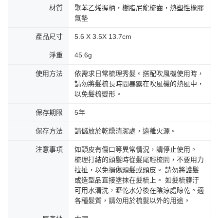
材質
聚苯乙烯握柄，樹脂尼龍梳齒，熱塑性橡膠
氣墊
產品尺寸
5.6 X 3.5X 13.7cm
淨重
45.6g
使用方法
依需求日常梳理秀髮。搭配吹風機使用時，
請勿將髮梳長時間暴露在吹風機的熱風中，
以免髮梳變形。
保存期限
5年
保存方法
請儲放於乾燥清潔處，遠離火源。
注意事項
如頭皮有傷口等異常情況，請停止使用。
梳理打結的頭髮時從髮尾輕梳開，不要用力
拉扯，以免損傷頭髮或頭皮。 請勿將護髮
或造型品直接塗抹在髮梳上。 如髮梳髒汙
可用水清洗，瀝乾水分後在陰涼處晾乾。適
各種髮質，請勿用於梳髮以外的用途。