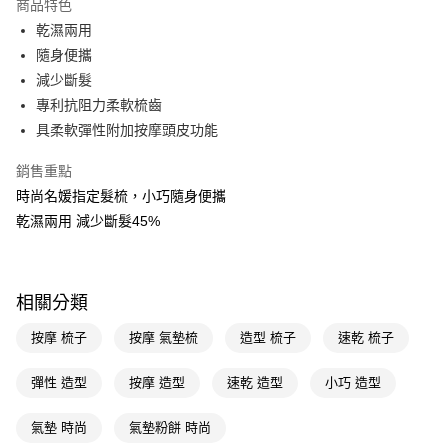
商品特色
LINE Pay
乾濕兩用
隨身便攜
Apple Pay
減少斷髮
街口支付
專利抗阻力柔軟梳齒
具柔軟彈性附加按摩頭皮功能
悠遊付
銷售重點
Google Pay
時尚名媛指定髮梳，小巧隨身便攜
AFTEE先享後付
乾濕兩用 減少斷髮45%
相關說明
【關於「AFTEE先享後付」】
即享券
AFTEE先享後付是「在收到商品之後才付款」的支付方式。 讓您購物簡單
便利好安心！
相關分類
１．簡單：不需註冊會員、不需綁卡、不需儲值。
運送方式
２．便利：只要手機號碼，簡訊認證，即可結帳。
按摩 梳子
按摩 氣墊梳
造型 梳子
速乾 梳子
３．安心：先確認商品／服務後，再付款。
全家取貨付款
每筆NT$65，滿NT$390(含以上)免運費
彈性 造型
按摩 造型
速乾 造型
小巧 造型
【「AFTEE先享後付」結帳流程】
１．於結帳方式選擇「AFTEE先享後付」後，將跳轉至「AFTEE先享後付」
付款後全家取貨
結帳頁面，進行簡訊認證並確認金額後，即可完成結帳。
氣墊 時尚
氣墊粉餅 時尚
２．訂單成立數日內，您將收到繳費通知簡訊。
每筆NT$65，滿NT$390(含以上)免運費