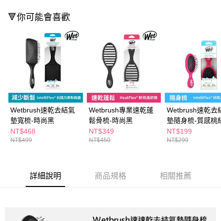
３．收到繳費通知簡訊後14天內，點擊此簡訊中的連結，可透過四大超商／
ATM／網路銀行／等多元方式進行付款，方視為交易完成。
🔻你可能會喜歡
萊爾富取貨付款
※ 請注意：結帳手續完成當下不需立刻繳費，但若您需要取消訂單，請聯絡
每筆NT$65，滿NT$490(含以上)免運費
購買商品的店家。未經商家同意取消之訂單仍視為有效，需透過AFTEE先享
後付繳納相關費用。
付款後萊爾富取貨
※ 交易是否成功請以「AFTEE先享後付 」之結帳頁面顯示為準，若有關於
是否繳費成功／繳費後需取消欲退款等相關疑問，請聯繫「AFTEE先享後付
每筆NT$65，滿NT$490(含以上)免運費
客戶支援中心」
https://netprotections.freshdesk.com/support/home
7-11取貨付款
【注意事項】
１．透過由恩沛科技股份有限公司提供之「AFTEE先享後付」服務完成之交
每筆NT$65，滿NT$490(含以上)免運費
易，需依本服務之必要範圍內提供個人資料，並將交易相關給付款項請求債
Wetbrush速乾去結氣
Wetbrush專業速乾蓬
Wetbrush速乾
權轉讓予恩沛科技股份有限公司。
付款後7-11取貨
２．關於個人資料處理事宜，請瀏覽以下網址：
墊寬梳-時尚黑
鬆骨梳-時尚黑
墊隨身梳-質感桃
每筆NT$65，滿NT$490(含以上)免運費
https://aftee.tw/terms/#terms3
NT$468
NT$349
NT$199
３．未成年的使用者請事先徵得法定代理人或監護人之同意方可使用
NT$499
NT$450
NT$299
宅配(本島)
「AFTEE先享後付」，若未經同意申辦者引起之損失，本公司不負相關責
任。
每筆NT$100，滿NT$790(含以上)免運費
４．使用「AFTEE先享後付」時，將依據個別帳號之用戶狀況，依本公司即
時審查核予不同之上限額度；若仍有額度不足之情形，本公司將視審查結果
付款後寶雅門市自取(由倉庫統一出貨)
詳細說明
商品規格
相關推薦
請求用戶進行身份認證。
每筆NT$80，滿NT$290(含以上)免運費
５．嚴禁一人註冊多個帳號或使用他人資訊註冊。若發現惡意使用之情形，
恩沛科技股份有限公司將有權停止該用戶之使用額度並採取法律行動。