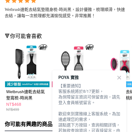
Wetbrush速乾去結氣墊隨身梳-時尚黑，設計優雅，梳理順滑，快速
去結，讓每一次梳理都充滿愉悅感受。非常推薦！
🔻你可能會喜歡
POYA 寶雅
【重要通知】
客服系統將於8/17更新，
Wetbrush速乾去結氣
Wetbrush專業速乾蓬
Wetbrush速乾
為保障留言資訊可保留查詢，請先
墊寬梳-時尚黑
鬆骨梳-時尚黑
墊隨身梳-質感桃
登入會員帳號留言。
NT$468
NT$349
NT$199
NT$499
NT$450
NT$299
歡迎來到寶雅線上客服系統。為加
速處理您的需求，
你可能有興趣的商品
全站排行
請點選下方按鈕，查詢相關詳情，
若無欲查詢資訊，可直接留言，由