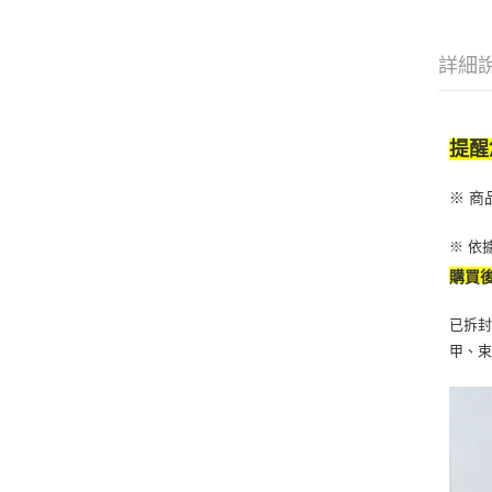
詳細
提醒
※ 
※ 依
購買
已拆封
甲、束