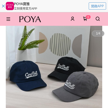
POYA寶雅
開啟APP
立刻使用官方APP
0
1
/
4