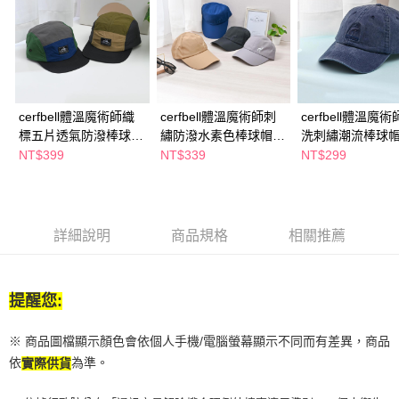
１．於結帳方式選擇「AFTEE先享後付」後，將跳轉至「AFTEE先享後付」
付款後全家取貨
結帳頁面，進行簡訊認證並確認金額後，即可完成結帳。
２．訂單成立數日內，您將收到繳費通知簡訊。
每筆NT$65，滿NT$390(含以上)免運費
３．收到繳費通知簡訊後14天內，點擊此簡訊中的連結，可透過四大超商／
ATM／網路銀行／等多元方式進行付款，方視為交易完成。
萊爾富取貨付款
※ 請注意：結帳手續完成當下不需立刻繳費，但若您需要取消訂單，請聯絡
每筆NT$65，滿NT$490(含以上)免運費
購買商品的店家。未經商家同意取消之訂單仍視為有效，需透過AFTEE先享
後付繳納相關費用。
cerfbell體溫魔術師織
cerfbell體溫魔術師刺
cerfbell體溫魔
付款後萊爾富取貨
※ 交易是否成功請以「AFTEE先享後付 」之結帳頁面顯示為準，若有關於
標五片透氣防潑棒球
繡防潑水素色棒球帽-
洗刺繡潮流棒球帽
是否繳費成功／繳費後需取消欲退款等相關疑問，請聯繫「AFTEE先享後付
帽-多款任選
多款任選
仔
NT$399
NT$339
NT$299
每筆NT$65，滿NT$490(含以上)免運費
客戶支援中心」
https://netprotections.freshdesk.com/support/home
7-11取貨付款
【注意事項】
１．透過由恩沛科技股份有限公司提供之「AFTEE先享後付」服務完成之交
每筆NT$65，滿NT$490(含以上)免運費
易，需依本服務之必要範圍內提供個人資料，並將交易相關給付款項請求債
詳細說明
商品規格
相關推薦
權轉讓予恩沛科技股份有限公司。
付款後7-11取貨
２．關於個人資料處理事宜，請瀏覽以下網址：
每筆NT$65，滿NT$490(含以上)免運費
https://aftee.tw/terms/#terms3
３．未成年的使用者請事先徵得法定代理人或監護人之同意方可使用
提醒您:
宅配(本島)
「AFTEE先享後付」，若未經同意申辦者引起之損失，本公司不負相關責
任。
每筆NT$100，滿NT$790(含以上)免運費
４．使用「AFTEE先享後付」時，將依據個別帳號之用戶狀況，依本公司即
※ 商品圖檔顯示顏色會依個人手機/電腦螢幕顯示不同而有差異，商品
時審查核予不同之上限額度；若仍有額度不足之情形，本公司將視審查結果
付款後寶雅門市自取(由倉庫統一出貨)
依
為準。
實際供貨
請求用戶進行身份認證。
每筆NT$80，滿NT$290(含以上)免運費
５．嚴禁一人註冊多個帳號或使用他人資訊註冊。若發現惡意使用之情形，