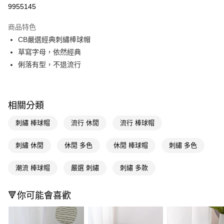
信用卡一次付款
9955145
超商取貨付款
商品特色
LINE Pay
CB嚴選經典刺繡棒球帽
草寫字母，依然經典
Apple Pay
俐落有型，不退流行
街口支付
悠遊付
相關分類
Google Pay
刺繡 棒球帽
流行 休閒
流行 棒球帽
AFTEE先享後付
相關說明
刺繡 休閒
休閒 多色
休閒 棒球帽
刺繡 多色
【關於「AFTEE先享後付」】
即享券
AFTEE先享後付是「在收到商品之後才付款」的支付方式。 讓您購物簡單
潮流 棒球帽
嚴選 刺繡
刺繡 多款
便利好安心！
１．簡單：不需註冊會員、不需綁卡、不需儲值。
運送方式
２．便利：只要手機號碼，簡訊認證，即可結帳。
🔻你可能會喜歡
３．安心：先確認商品／服務後，再付款。
全家取貨付款
每筆NT$65，滿NT$390(含以上)免運費
【「AFTEE先享後付」結帳流程】