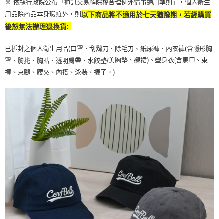
※ 依據行政院公布「通訊交易解除權合理例外情事適用準則」，個人衛生
恩沛科技股份有限公司將有權停止該用戶之使用額度並採取法律行動。
用品除商品本身瑕疵外，則
以下商品將不適用於七天猶豫期，若經購買
後恕無法辦理退換貨:
已拆封之個人衛生用品(口罩、刮鬍刀、除毛刀、紙尿褲、內衣褲(含隱形胸
美胸墊、襯裙)、塑身衣(含馬甲、束
罩、胸扥、胸貼、透明肩帶、水餃墊/
褲、束腿、腰夾、內搭、泳裝、襪子。)