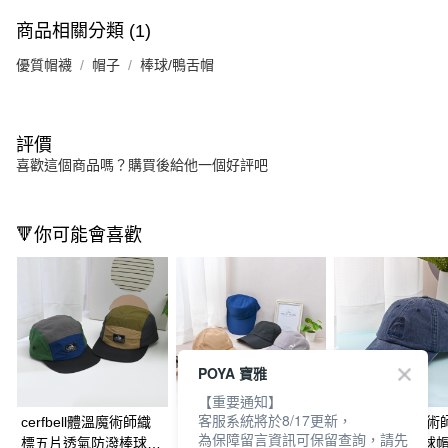
商品相關分類 (1)
優質帽襪
帽子
棒球/鴨舌帽
評價
喜歡這個商品嗎？購買後給他一個好評吧
🔻你可能會喜歡
POYA 寶雅
【重要通知】
客服系統將於8/17更新，
cerfbell體溫魔術師織
cerfbell體溫魔術師刺
cerfbell體溫魔
為保障留言資訊可保留查詢，請先
標五片透氣防潑棒球
繡防潑水素色棒球帽-
洗刺繡潮流棒球帽