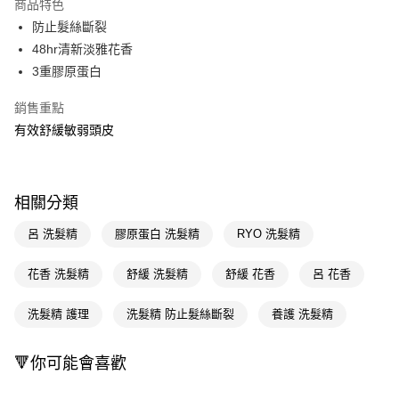
商品特色
LINE Pay
防止髮絲斷裂
48hr清新淡雅花香
Apple Pay
3重膠原蛋白
街口支付
銷售重點
悠遊付
有效舒緩敏弱頭皮
Google Pay
AFTEE先享後付
相關分類
相關說明
【關於「AFTEE先享後付」】
呂 洗髮精
膠原蛋白 洗髮精
RYO 洗髮精
即享券
AFTEE先享後付是「在收到商品之後才付款」的支付方式。 讓您購物簡單
便利好安心！
花香 洗髮精
舒緩 洗髮精
舒緩 花香
呂 花香
１．簡單：不需註冊會員、不需綁卡、不需儲值。
運送方式
２．便利：只要手機號碼，簡訊認證，即可結帳。
３．安心：先確認商品／服務後，再付款。
洗髮精 護理
洗髮精 防止髮絲斷裂
養護 洗髮精
全家取貨付款
每筆NT$65，滿NT$390(含以上)免運費
【「AFTEE先享後付」結帳流程】
１．於結帳方式選擇「AFTEE先享後付」後，將跳轉至「AFTEE先享後付」
🔻你可能會喜歡
付款後全家取貨
結帳頁面，進行簡訊認證並確認金額後，即可完成結帳。
２．訂單成立數日內，您將收到繳費通知簡訊。
每筆NT$65，滿NT$390(含以上)免運費