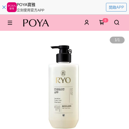
POYA寶雅
開啟APP
立刻使用官方APP
0
1
/
1