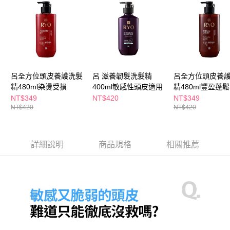
３．收到繳費通知簡訊後14天內，點擊此簡訊中的連結，可透過四大超商／
ATM／網路銀行／等多元方式進行付款，方視為交易完成。
萊爾富取貨付款
※ 請注意：結帳手續完成當下不需立刻繳費，但若您需要取消訂單，請聯絡
每筆NT$65，滿NT$490(含以上)免運費
購買商品的店家。未經商家同意取消之訂單仍視為有效，需透過AFTEE先享
後付繳納相關費用。
付款後萊爾富取貨
※ 交易是否成功請以「AFTEE先享後付 」之結帳頁面顯示為準，若有關於
是否繳費成功／繳費後需取消欲退款等相關疑問，請聯繫「AFTEE先享後付
每筆NT$65，滿NT$490(含以上)免運費
客戶支援中心」
https://netprotections.freshdesk.com/support/home
呂全方位頭皮養護洗髮
呂 滋養韌髮洗髮精
呂全方位頭皮養
7-11取貨付款
精480ml染燙受損
400ml敏感性頭皮適用
精480ml豐盈蓬鬆
【注意事項】
１．透過由恩沛科技股份有限公司提供之「AFTEE先享後付」服務完成之交
每筆NT$65，滿NT$490(含以上)免運費
NT$349
NT$420
NT$349
易，需依本服務之必要範圍內提供個人資料，並將交易相關給付款項請求債
NT$420
NT$420
權轉讓予恩沛科技股份有限公司。
付款後7-11取貨
２．關於個人資料處理事宜，請瀏覽以下網址：
每筆NT$65，滿NT$490(含以上)免運費
https://aftee.tw/terms/#terms3
３．未成年的使用者請事先徵得法定代理人或監護人之同意方可使用
詳細說明
商品規格
相關推薦
宅配(本島)
「AFTEE先享後付」，若未經同意申辦者引起之損失，本公司不負相關責
任。
每筆NT$100，滿NT$790(含以上)免運費
４．使用「AFTEE先享後付」時，將依據個別帳號之用戶狀況，依本公司即
時審查核予不同之上限額度；若仍有額度不足之情形，本公司將視審查結果
付款後寶雅門市自取(由倉庫統一出貨)
請求用戶進行身份認證。
每筆NT$80，滿NT$290(含以上)免運費
５．嚴禁一人註冊多個帳號或使用他人資訊註冊。若發現惡意使用之情形，
恩沛科技股份有限公司將有權停止該用戶之使用額度並採取法律行動。