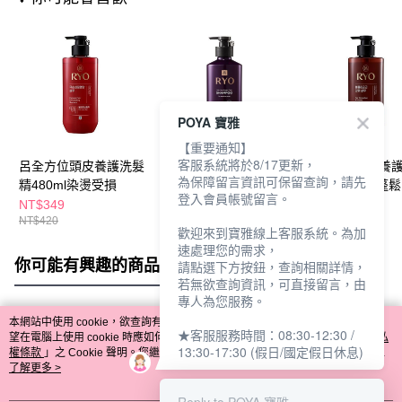
POYA 寶雅
【重要通知】
客服系統將於8/17更新，
呂全方位頭皮養護洗髮
呂 滋養韌髮洗髮精
呂全方位頭皮養
為保障留言資訊可保留查詢，請先
精480ml染燙受損
400ml敏感性頭皮適用
精480ml豐盈蓬鬆
登入會員帳號留言。
NT$349
NT$420
NT$349
NT$420
NT$420
歡迎來到寶雅線上客服系統。為加
速處理您的需求，
你可能有興趣的商品
全站排行
請點選下方按鈕，查詢相關詳情，
若無欲查詢資訊，可直接留言，由
專人為您服務。
本網站中使用 cookie，欲查詢有關本網站使用 cookie 方式之詳情，及若您不希
★客服服務時間：08:30-12:30 /
熱門標籤
望在電腦上使用 cookie 時應如何變更電腦的 cookie 設定，請參閱本網站「
隱私
13:30-17:30 (假日/國定假日休息)
權條款
」之 Cookie 聲明。您繼續使用本網站即表示您同意本公司得按本網站使
用條款之 Cookie 聲明使用 cookie。
了解更多 >