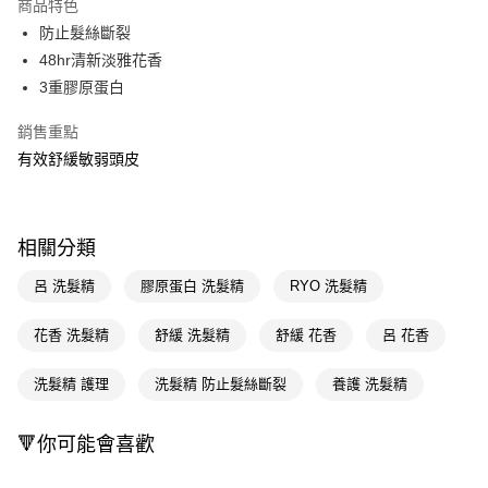
商品特色
LINE Pay
防止髮絲斷裂
48hr清新淡雅花香
Apple Pay
3重膠原蛋白
街口支付
銷售重點
悠遊付
有效舒緩敏弱頭皮
Google Pay
AFTEE先享後付
相關分類
相關說明
【關於「AFTEE先享後付」】
呂 洗髮精
膠原蛋白 洗髮精
RYO 洗髮精
即享券
AFTEE先享後付是「在收到商品之後才付款」的支付方式。 讓您購物簡單
便利好安心！
花香 洗髮精
舒緩 洗髮精
舒緩 花香
呂 花香
１．簡單：不需註冊會員、不需綁卡、不需儲值。
運送方式
２．便利：只要手機號碼，簡訊認證，即可結帳。
３．安心：先確認商品／服務後，再付款。
洗髮精 護理
洗髮精 防止髮絲斷裂
養護 洗髮精
全家取貨付款
每筆NT$65，滿NT$390(含以上)免運費
【「AFTEE先享後付」結帳流程】
１．於結帳方式選擇「AFTEE先享後付」後，將跳轉至「AFTEE先享後付」
🔻你可能會喜歡
付款後全家取貨
結帳頁面，進行簡訊認證並確認金額後，即可完成結帳。
２．訂單成立數日內，您將收到繳費通知簡訊。
每筆NT$65，滿NT$390(含以上)免運費