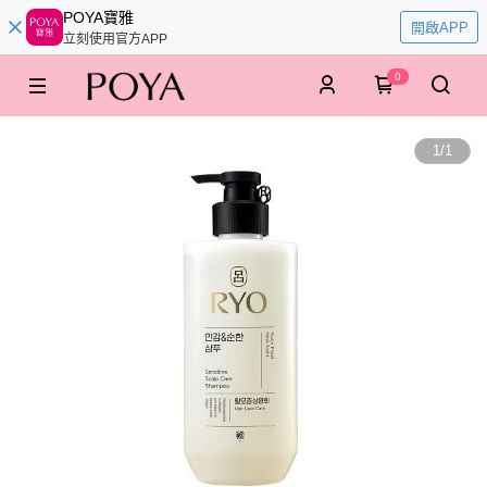
POYA寶雅
開啟APP
立刻使用官方APP
0
1
/
1