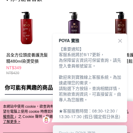
POYA 寶雅
【重要通知】
客服系統將於8/17更新，
呂全方位頭皮養護洗髮
呂 滋養韌髮洗髮精
呂全方位頭皮養
為保障留言資訊可保留查詢，請先
精480ml染燙受損
400ml敏感性頭皮適用
精480ml豐盈蓬鬆
登入會員帳號留言。
NT$349
NT$420
NT$349
NT$420
NT$420
歡迎來到寶雅線上客服系統。為加
速處理您的需求，
你可能有興趣的商品
全站排行
請點選下方按鈕，查詢相關詳情，
若無欲查詢資訊，可直接留言，由
專人為您服務。
本網站中使用 cookie，欲查詢有關本網站使用 cookie 方式之詳情，及若您不希
★客服服務時間：08:30-12:30 /
熱門標籤
望在電腦上使用 cookie 時應如何變更電腦的 cookie 設定，請參閱本網站「
隱私
13:30-17:30 (假日/國定假日休息)
權條款
」之 Cookie 聲明。您繼續使用本網站即表示您同意本公司得按本網站使
用條款之 Cookie 聲明使用 cookie。
了解更多 >