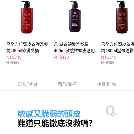
３．收到繳費通知簡訊後14天內，點擊此簡訊中的連結，可透過四大超商／
ATM／網路銀行／等多元方式進行付款，方視為交易完成。
萊爾富取貨付款
※ 請注意：結帳手續完成當下不需立刻繳費，但若您需要取消訂單，請聯絡
每筆NT$65，滿NT$490(含以上)免運費
購買商品的店家。未經商家同意取消之訂單仍視為有效，需透過AFTEE先享
後付繳納相關費用。
付款後萊爾富取貨
※ 交易是否成功請以「AFTEE先享後付 」之結帳頁面顯示為準，若有關於
是否繳費成功／繳費後需取消欲退款等相關疑問，請聯繫「AFTEE先享後付
每筆NT$65，滿NT$490(含以上)免運費
客戶支援中心」
https://netprotections.freshdesk.com/support/home
呂全方位頭皮養護洗髮
呂 滋養韌髮洗髮精
呂全方位頭皮養
7-11取貨付款
精480ml染燙受損
400ml敏感性頭皮適用
精480ml豐盈蓬鬆
【注意事項】
１．透過由恩沛科技股份有限公司提供之「AFTEE先享後付」服務完成之交
每筆NT$65，滿NT$490(含以上)免運費
NT$349
NT$420
NT$349
易，需依本服務之必要範圍內提供個人資料，並將交易相關給付款項請求債
NT$420
NT$420
權轉讓予恩沛科技股份有限公司。
付款後7-11取貨
２．關於個人資料處理事宜，請瀏覽以下網址：
每筆NT$65，滿NT$490(含以上)免運費
https://aftee.tw/terms/#terms3
３．未成年的使用者請事先徵得法定代理人或監護人之同意方可使用
詳細說明
商品規格
相關推薦
宅配(本島)
「AFTEE先享後付」，若未經同意申辦者引起之損失，本公司不負相關責
任。
每筆NT$100，滿NT$790(含以上)免運費
４．使用「AFTEE先享後付」時，將依據個別帳號之用戶狀況，依本公司即
時審查核予不同之上限額度；若仍有額度不足之情形，本公司將視審查結果
付款後寶雅門市自取(由倉庫統一出貨)
請求用戶進行身份認證。
每筆NT$80，滿NT$290(含以上)免運費
５．嚴禁一人註冊多個帳號或使用他人資訊註冊。若發現惡意使用之情形，
恩沛科技股份有限公司將有權停止該用戶之使用額度並採取法律行動。