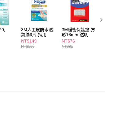
依本服務之必要範圍內提供個人資料，並將交易相關給付款項請
5，滿NT$490(含以上)免運費
讓予恩沛科技股份有限公司。
個人資料處理事宜，請瀏覽以下網址：
1取貨
ee.tw/terms/#terms3
5，滿NT$490(含以上)免運費
年的使用者請事先徵得法定代理人或監護人之同意方可使用
20片
3M人工皮防水透
3M緩衝保護墊-方
3M魔布廚房擦拭
E先享後付」，若未經同意申辦者引起之損失，本公司不負相關責
氣繃6片-指用
形16mm-透明
布
NT$149
NT$76
NT$148
AFTEE先享後付」時，將依據個別帳號之用戶狀況，依本公司
00，滿NT$790(含以上)免運費
NT$165
NT$81
NT$165
核予不同之上限額度；若仍有額度不足之情形，本公司將視審查
用戶進行身份認證。
門市自取(由倉庫統一出貨)
一人註冊多個帳號或使用他人資訊註冊。若發現惡意使用之情
0，滿NT$290(含以上)免運費
科技股份有限公司將有權停止該用戶之使用額度並採取法律行