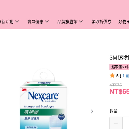
最新活動
會員優惠
品牌旗艦館
領取折價券
好物
3M透明
超取滿NT$
5 (
1
NT$75
NT$6
數量