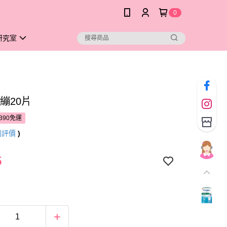
0
研究室
繃20片
390免運
則評價
)
5