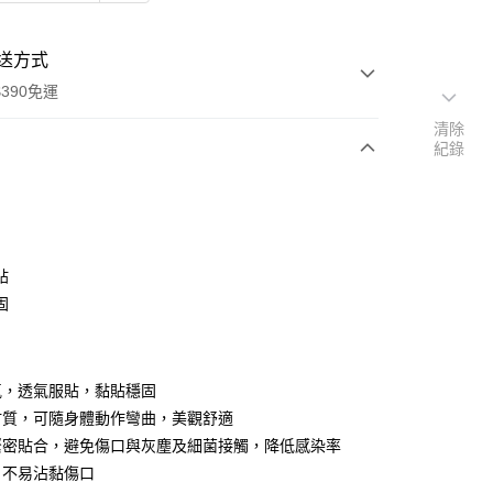
送方式
390免運
清除
紀錄
次付款
付款
貼
固
氣，透氣服貼，黏貼穩固
材質，可隨身體動作彎曲，美觀舒適
緊密貼合，避免傷口與灰塵及細菌接觸，降低感染率
y
，不易沾黏傷口