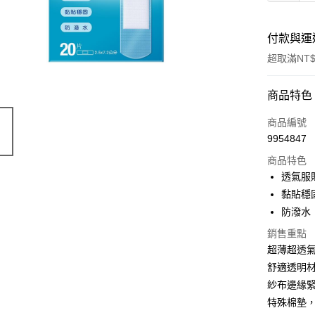
付款與運
超取滿NT$
付款方式
商品特色
POYA支付
商品編號
9954847
信用卡一
商品特色
超商取貨
透氣服
黏貼穩
LINE Pay
防潑水
Apple Pay
銷售重點
超薄超透
街口支付
舒適透明
悠遊付
紗布邊緣
Google Pa
特殊棉墊