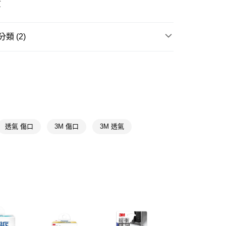
質
享後付
FTEE先享後付」】
類 (2)
先享後付是「在收到商品之後才付款」的支付方式。 讓您購物簡單
心！
日常護理
OK蹦/繃帶/紗布
：不需註冊會員、不需綁卡、不需儲值。
：只要手機號碼，簡訊認證，即可結帳。
★品牌精選
3M
：先確認商品／服務後，再付款。
付款
EE先享後付」結帳流程】
5，滿NT$390(含以上)免運費
方式選擇「AFTEE先享後付」後，將跳轉至「AFTEE先享後
頁面，進行簡訊認證並確認金額後，即可完成結帳。
家取貨
成立數日內，您將收到繳費通知簡訊。
透氣 傷口
3M 傷口
3M 透氣
費通知簡訊後14天內，點擊此簡訊中的連結，可透過四大超商
5，滿NT$390(含以上)免運費
網路銀行／等多元方式進行付款，方視為交易完成。
：結帳手續完成當下不需立刻繳費，但若您需要取消訂單，請聯
貨付款
的店家。未經商家同意取消之訂單仍視為有效，需透過AFTEE
繳納相關費用。
5，滿NT$490(含以上)免運費
否成功請以「AFTEE先享後付 」之結帳頁面顯示為準，若有關於
功／繳費後需取消欲退款等相關疑問，請聯繫「AFTEE先享後
爾富取貨
援中心」
https://netprotections.freshdesk.com/support/home
5，滿NT$490(含以上)免運費
項】
付款
恩沛科技股份有限公司提供之「AFTEE先享後付」服務完成之