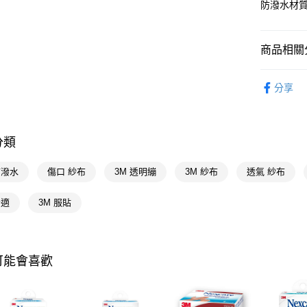
防潑水材
AFTEE先
相關說明
【關於「A
商品相關分
即享券
AFTEE
便利好安
醫療/保健
１．簡單
分享
２．便利
運送方式
生活日用
３．安心
全家取貨
【「AFT
分類
每筆NT$6
１．於結帳
付」結帳
付款後全
２．訂單
防潑水
傷口 紗布
3M 透明繃
3M 紗布
透氣 紗布
３．收到繳
每筆NT$6
／ATM／
舒適
3M 服貼
※ 請注意
萊爾富取
絡購買商品
先享後付
每筆NT$6
※ 交易是
是否繳費成
付款後萊
可能會喜歡
付客戶支
每筆NT$6
【注意事
7-11取貨
１．透過由