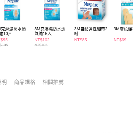
交易，需
每筆NT$6
求債權轉
２．關於
付款後7-1
https://aft
每筆NT$6
３．未成
M克淋濕防水透
3M克淋濕防水透
3M自黏彈性繃帶2
3M膚色繃
「AFTE
繃10片
氣繃15入
吋
宅配(本島)
任。
T$95
NT$102
NT$85
NT$69
４．使用「
每筆NT$1
$105
NT$105
即時審查
結果請求
付款後寶雅
５．嚴禁
每筆NT$8
形，恩沛
動。
說明
商品規格
相關推薦