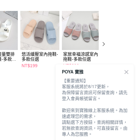
us輕量雙排
悠活緩壓室內拖鞋-
家居幸福涼感室內
ATTA運動風圖紋
鞋-多款任
多款任選
拖鞋-多款任選
室外拖鞋-黑白-多
款任選
NT$199
NT$390
NT$399
POYA 寶雅
【重要通知】
客服系統將於8/17更新，
為保障留言資訊可保留查詢，請先
登入會員帳號留言。
歡迎來到寶雅線上客服系統。為加
速處理您的需求，
請點選下方按鈕，查詢相關詳情，
若無欲查詢資訊，可直接留言，由
專人為您服務。