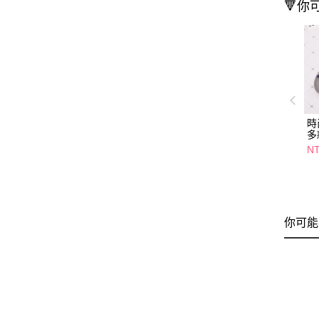
🔻你
時
多
NT
你可能