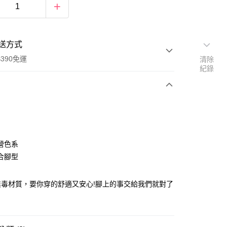
送方式
390免運
清除
紀錄
次付款
付款
營色系
合腳型
無毒材質，要你穿的舒適又安心!腳上的事交給我們就對了