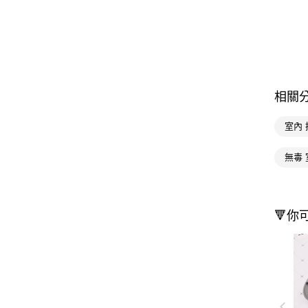
相關
室內 
無毒 
🔻你