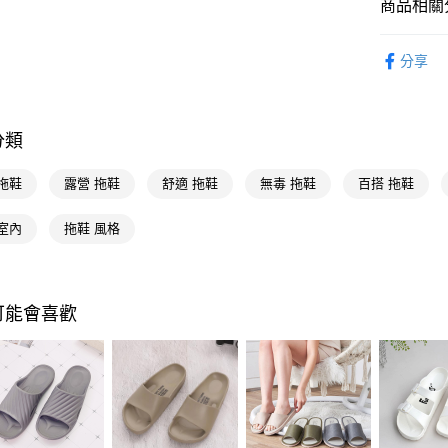
商品相關分
Google Pa
生活雜貨
AFTEE先
分享
相關說明
生活雜貨
【關於「A
即享券
AFTEE
便利好安
分類
１．簡單
２．便利
運送方式
拖鞋
露營 拖鞋
舒適 拖鞋
無毒 拖鞋
百搭 拖鞋
３．安心
全家取貨
【「AFT
室內
拖鞋 風格
每筆NT$6
１．於結帳
付」結帳
付款後全
２．訂單
３．收到繳
每筆NT$6
可能會喜歡
／ATM／
※ 請注意
萊爾富取
絡購買商品
先享後付
每筆NT$6
※ 交易是
是否繳費成
付款後萊
付客戶支
每筆NT$6