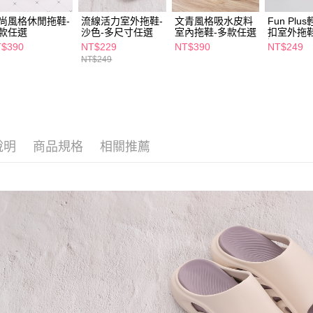
【注意事
7-11取貨
１．透過由
尚風格休閒拖鞋-
流線活力室外拖鞋-
文青風格吸水皮料
Fun Pl
交易，需
款任選
沙色-多尺寸任選
室內拖鞋-多款任選
扣室外拖
每筆NT$6
求債權轉
選
$390
NT$229
NT$390
NT$249
２．關於
付款後7-1
NT$249
https://aft
每筆NT$6
３．未成
「AFTE
宅配(本島)
任。
４．使用「
每筆NT$1
即時審查
結果請求
說明
商品規格
相關推薦
付款後寶雅
５．嚴禁
每筆NT$8
形，恩沛
動。