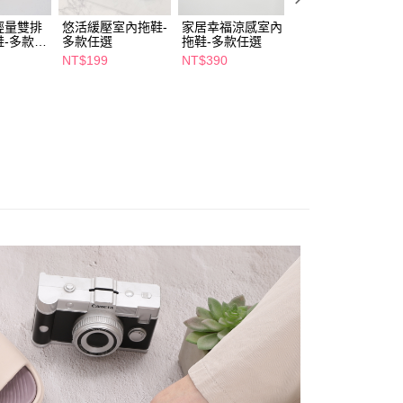
項】
付款
恩沛科技股份有限公司提供之「AFTEE先享後付」服務完成之
us輕量雙排
悠活緩壓室內拖鞋-
家居幸福涼感室內
ATTA運動風圖紋
依本服務之必要範圍內提供個人資料，並將交易相關給付款項請
鞋-多款任
多款任選
拖鞋-多款任選
室外拖鞋-黑白-多
5，滿NT$490(含以上)免運費
讓予恩沛科技股份有限公司。
款任選
NT$199
NT$390
NT$399
個人資料處理事宜，請瀏覽以下網址：
1取貨
ee.tw/terms/#terms3
5，滿NT$490(含以上)免運費
年的使用者請事先徵得法定代理人或監護人之同意方可使用
E先享後付」，若未經同意申辦者引起之損失，本公司不負相關責
AFTEE先享後付」時，將依據個別帳號之用戶狀況，依本公司
00，滿NT$790(含以上)免運費
核予不同之上限額度；若仍有額度不足之情形，本公司將視審查
用戶進行身份認證。
門市自取(由倉庫統一出貨)
一人註冊多個帳號或使用他人資訊註冊。若發現惡意使用之情
0，滿NT$290(含以上)免運費
科技股份有限公司將有權停止該用戶之使用額度並採取法律行