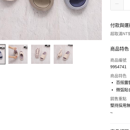
付款與運
超取滿NT$
付款方式
商品特色
POYA支付
商品編號
9954741
信用卡一
商品特色
超商取貨
百搭露
微弧貼
LINE Pay
銷售重點
Apple Pay
堅持採用
~
街口支付
悠遊付