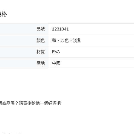
規格
品號
1231041
顏色
藍、沙色、淺紫
材質
EVA
產地
中國
個商品嗎？購買後給他一個好評吧