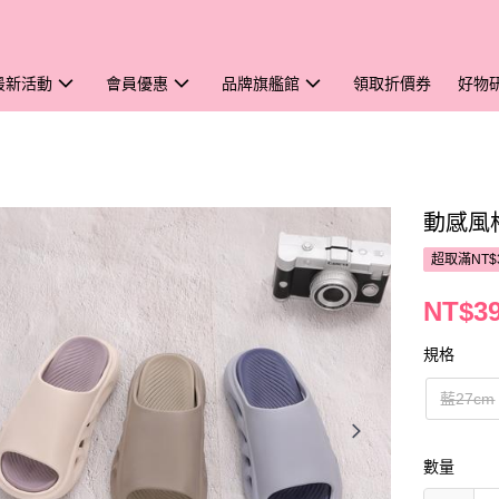
最新活動
會員優惠
品牌旗艦館
領取折價券
好物
動感風
超取滿NT$
NT$3
規格
藍27cm
數量