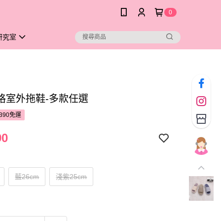
0
研究室
格室外拖鞋-多款任選
390免運
90
藍26cm
淺紫25cm