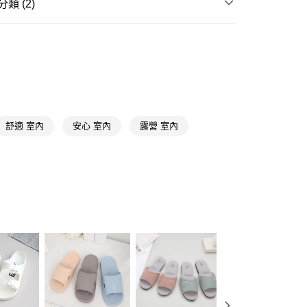
類 (2)
y
拖鞋
室外拖鞋
享後付
拖鞋
室內拖鞋
FTEE先享後付」】
先享後付是「在收到商品之後才付款」的支付方式。 讓您購物簡單
心！
：不需註冊會員、不需綁卡、不需儲值。
：只要手機號碼，簡訊認證，即可結帳。
舒適 室內
安心 室內
露營 室內
：先確認商品／服務後，再付款。
付款
EE先享後付」結帳流程】
5，滿NT$390(含以上)免運費
方式選擇「AFTEE先享後付」後，將跳轉至「AFTEE先享後
頁面，進行簡訊認證並確認金額後，即可完成結帳。
家取貨
成立數日內，您將收到繳費通知簡訊。
費通知簡訊後14天內，點擊此簡訊中的連結，可透過四大超商
5，滿NT$390(含以上)免運費
網路銀行／等多元方式進行付款，方視為交易完成。
：結帳手續完成當下不需立刻繳費，但若您需要取消訂單，請聯
貨付款
的店家。未經商家同意取消之訂單仍視為有效，需透過AFTEE
繳納相關費用。
5，滿NT$490(含以上)免運費
否成功請以「AFTEE先享後付 」之結帳頁面顯示為準，若有關於
功／繳費後需取消欲退款等相關疑問，請聯繫「AFTEE先享後
爾富取貨
援中心」
https://netprotections.freshdesk.com/support/home
5，滿NT$490(含以上)免運費