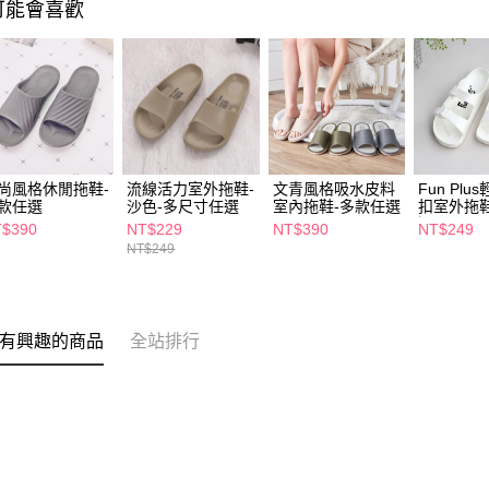
可能會喜歡
尚風格休閒拖鞋-
流線活力室外拖鞋-
文青風格吸水皮料
Fun Pl
款任選
沙色-多尺寸任選
室內拖鞋-多款任選
扣室外拖
選
$390
NT$229
NT$390
NT$249
NT$249
有興趣的商品
全站排行