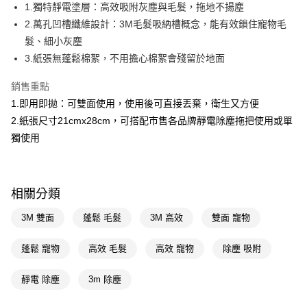
LINE Pay
1.獨特靜電塗層：高效吸附灰塵與毛髮，拖地不揚塵
2.萬孔凹槽纖維設計：3M毛髮吸納槽概念，能有效鎖住寵物毛
Apple Pay
髮、細小灰塵
街口支付
3.紙張無蓬鬆棉絮，不用擔心棉絮會殘留於地面
悠遊付
銷售重點
1.即用即拋：可雙面使用，使用後可直接丟棄，衛生又方便
Google Pay
2.紙張尺寸21cmx28cm，可搭配市售各品牌靜電除塵拖把使用或單
AFTEE先享後付
獨使用
相關說明
【關於「AFTEE先享後付」】
即享券
AFTEE先享後付是「在收到商品之後才付款」的支付方式。 讓您購物簡單
便利好安心！
相關分類
１．簡單：不需註冊會員、不需綁卡、不需儲值。
運送方式
２．便利：只要手機號碼，簡訊認證，即可結帳。
3M 雙面
蓬鬆 毛髮
3M 高效
雙面 寵物
３．安心：先確認商品／服務後，再付款。
全家取貨付款
每筆NT$65，滿NT$390(含以上)免運費
蓬鬆 寵物
高效 毛髮
高效 寵物
除塵 吸附
【「AFTEE先享後付」結帳流程】
１．於結帳方式選擇「AFTEE先享後付」後，將跳轉至「AFTEE先享後付」
付款後全家取貨
結帳頁面，進行簡訊認證並確認金額後，即可完成結帳。
靜電 除塵
3m 除塵
２．訂單成立數日內，您將收到繳費通知簡訊。
每筆NT$65，滿NT$390(含以上)免運費
３．收到繳費通知簡訊後14天內，點擊此簡訊中的連結，可透過四大超商／