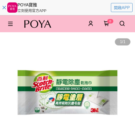
POYA寶雅
開啟APP
立刻使用官方APP
0
1
/
1