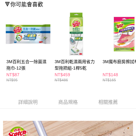
ATM／網路銀行／等多元方式進行付款，方視為交易完成。
🔻你可能會喜歡
萊爾富取貨付款
※ 請注意：結帳手續完成當下不需立刻繳費，但若您需要取消訂單，請聯絡
每筆NT$65，滿NT$490(含以上)免運費
購買商品的店家。未經商家同意取消之訂單仍視為有效，需透過AFTEE先享
後付繳納相關費用。
付款後萊爾富取貨
※ 交易是否成功請以「AFTEE先享後付 」之結帳頁面顯示為準，若有關於
是否繳費成功／繳費後需取消欲退款等相關疑問，請聯繫「AFTEE先享後付
每筆NT$65，滿NT$490(含以上)免運費
客戶支援中心」
https://netprotections.freshdesk.com/support/home
7-11取貨付款
【注意事項】
１．透過由恩沛科技股份有限公司提供之「AFTEE先享後付」服務完成之交
每筆NT$65，滿NT$490(含以上)免運費
易，需依本服務之必要範圍內提供個人資料，並將交易相關給付款項請求債
3M百利五合一除菌濕
3M百利乾濕兩用省力
3M魔布廚房擦拭
權轉讓予恩沛科技股份有限公司。
付款後7-11取貨
２．關於個人資料處理事宜，請瀏覽以下網址：
拖巾-12張
型拖把組-1桿5乾
每筆NT$65，滿NT$490(含以上)免運費
https://aftee.tw/terms/#terms3
NT$87
NT$459
NT$148
３．未成年的使用者請事先徵得法定代理人或監護人之同意方可使用
NT$95
NT$486
NT$165
宅配(本島)
「AFTEE先享後付」，若未經同意申辦者引起之損失，本公司不負相關責
任。
每筆NT$100，滿NT$790(含以上)免運費
４．使用「AFTEE先享後付」時，將依據個別帳號之用戶狀況，依本公司即
時審查核予不同之上限額度；若仍有額度不足之情形，本公司將視審查結果
付款後寶雅門市自取(由倉庫統一出貨)
詳細說明
商品規格
相關推薦
請求用戶進行身份認證。
每筆NT$80，滿NT$290(含以上)免運費
５．嚴禁一人註冊多個帳號或使用他人資訊註冊。若發現惡意使用之情形，
恩沛科技股份有限公司將有權停止該用戶之使用額度並採取法律行動。