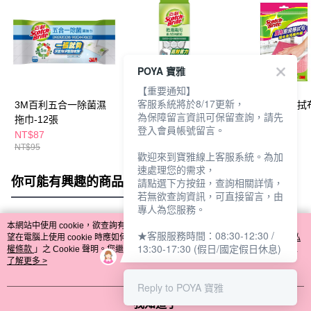
POYA 寶雅
【重要通知】
客服系統將於8/17更新，
3M百利五合一除菌濕
3M百利乾濕兩用省力
3M魔布廚房擦拭
為保障留言資訊可保留查詢，請先
拖巾-12張
型拖把組-1桿5乾
登入會員帳號留言。
NT$87
NT$459
NT$148
NT$95
NT$486
NT$165
歡迎來到寶雅線上客服系統。為加
速處理您的需求，
你可能有興趣的商品
全站排行
請點選下方按鈕，查詢相關詳情，
若無欲查詢資訊，可直接留言，由
專人為您服務。
本網站中使用 cookie，欲查詢有關本網站使用 cookie 方式之詳情，及若您不希
★客服服務時間：08:30-12:30 /
熱門標籤
望在電腦上使用 cookie 時應如何變更電腦的 cookie 設定，請參閱本網站「
隱私
13:30-17:30 (假日/國定假日休息)
權條款
」之 Cookie 聲明。您繼續使用本網站即表示您同意本公司得按本網站使
用條款之 Cookie 聲明使用 cookie。
了解更多 >
Reply to POYA 寶雅
我知道了