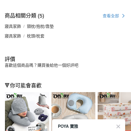
商品相關分類 (5)
查看全部
寢具家飾
頸枕/抱枕/靠墊
寢具家飾
枕頭/枕套
評價
喜歡這個商品嗎？購買後給他一個好評吧
🔻你可能會喜歡
POYA 寶雅