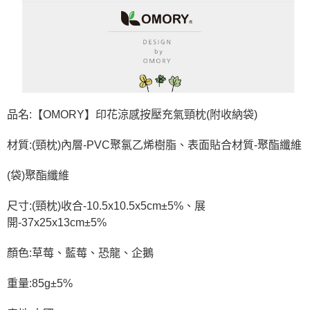
品名:【OMORY】印花涼感按壓充氣頸枕(附收納袋)
材質:(頸枕)內層-PVC聚氯乙烯樹脂、表面貼合材質-聚酯纖維
(袋)聚酯纖維
尺寸:(頸枕)收合-10.5x10.5x5cm±5%、展
開-37x25x13cm±5%
顏色:草莓、藍莓、恐龍、企鵝
重量:85g±5%