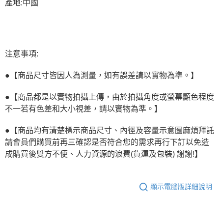
產地:中國
注意事項:
●【商品尺寸皆因人為測量，如有誤差請以實物為準。】
●【商品都是以實物拍攝上傳，由於拍攝角度或螢幕顯色程度
不一若有色差和大小視差，請以實物為準。】
●【商品均有清楚標示商品尺寸、內徑及容量示意圖麻煩拜託
請會員們購買前再三確認是否符合您的需求再行下訂以免造
成購買後雙方不便、人力資源的浪費(貨運及包裝) 謝謝!】
顯示電腦版詳細說明