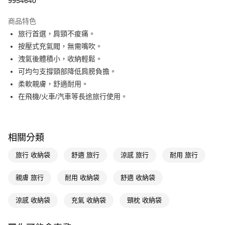
9954640
超商取貨付款
商品特色
LINE Pay
旅行首選，肩頸不痠痛。
按壓式充氣閥，無需嘴吹。
Apple Pay
洩氣後體積小，收納輕鬆。
街口支付
可均勻支撐頸部降低肩膀負擔。
柔軟親膚，舒適耐用。
悠遊付
在飛機/火車/汽車等長途旅行使用。
Google Pay
AFTEE先享後付
相關說明
相關分類
【關於「AFTEE先享後付」】
即享券
旅行 收納袋
舒適 旅行
涼感 旅行
耐用 旅行
AFTEE先享後付是「在收到商品之後才付款」的支付方式。 讓您購物簡單
便利好安心！
１．簡單：不需註冊會員、不需綁卡、不需儲值。
親膚 旅行
耐用 收納袋
舒適 收納袋
運送方式
２．便利：只要手機號碼，簡訊認證，即可結帳。
３．安心：先確認商品／服務後，再付款。
全家取貨付款
涼感 收納袋
充氣 收納袋
頸枕 收納袋
每筆NT$65，滿NT$390(含以上)免運費
【「AFTEE先享後付」結帳流程】
１．於結帳方式選擇「AFTEE先享後付」後，將跳轉至「AFTEE先享後付」