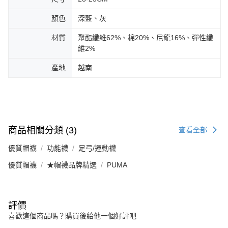
顏色
深藍、灰
材質
聚酯纖維62%、棉20%、尼龍16%、彈性纖
維2%
產地
越南
商品相關分類 (3)
查看全部
優質帽襪
功能襪
足弓/運動襪
優質帽襪
★帽襪品牌精選
PUMA
評價
喜歡這個商品嗎？購買後給他一個好評吧