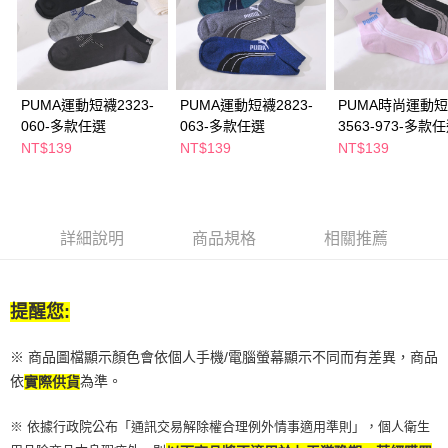
２．訂單成立數日內，您將收到繳費通知簡訊。
每筆NT$65，滿NT$390(含以上)免運費
３．收到繳費通知簡訊後14天內，點擊此簡訊中的連結，可透過四大超商／
ATM／網路銀行／等多元方式進行付款，方視為交易完成。
萊爾富取貨付款
※ 請注意：結帳手續完成當下不需立刻繳費，但若您需要取消訂單，請聯絡
每筆NT$65，滿NT$490(含以上)免運費
購買商品的店家。未經商家同意取消之訂單仍視為有效，需透過AFTEE先享
後付繳納相關費用。
PUMA運動短襪2323-
PUMA運動短襪2823-
PUMA時尚運動
付款後萊爾富取貨
※ 交易是否成功請以「AFTEE先享後付 」之結帳頁面顯示為準，若有關於
060-多款任選
063-多款任選
3563-973-多款
是否繳費成功／繳費後需取消欲退款等相關疑問，請聯繫「AFTEE先享後付
NT$139
NT$139
NT$139
每筆NT$65，滿NT$490(含以上)免運費
客戶支援中心」
https://netprotections.freshdesk.com/support/home
7-11取貨付款
【注意事項】
１．透過由恩沛科技股份有限公司提供之「AFTEE先享後付」服務完成之交
每筆NT$65，滿NT$490(含以上)免運費
易，需依本服務之必要範圍內提供個人資料，並將交易相關給付款項請求債
詳細說明
商品規格
相關推薦
權轉讓予恩沛科技股份有限公司。
付款後7-11取貨
２．關於個人資料處理事宜，請瀏覽以下網址：
每筆NT$65，滿NT$490(含以上)免運費
https://aftee.tw/terms/#terms3
３．未成年的使用者請事先徵得法定代理人或監護人之同意方可使用
提醒您:
宅配(本島)
「AFTEE先享後付」，若未經同意申辦者引起之損失，本公司不負相關責
任。
每筆NT$100，滿NT$790(含以上)免運費
４．使用「AFTEE先享後付」時，將依據個別帳號之用戶狀況，依本公司即
※ 商品圖檔顯示顏色會依個人手機/電腦螢幕顯示不同而有差異，商品
時審查核予不同之上限額度；若仍有額度不足之情形，本公司將視審查結果
付款後寶雅門市自取(由倉庫統一出貨)
依
為準。
實際供貨
請求用戶進行身份認證。
每筆NT$80，滿NT$290(含以上)免運費
５．嚴禁一人註冊多個帳號或使用他人資訊註冊。若發現惡意使用之情形，
※ 依據行政院公布「通訊交易解除權合理例外情事適用準則」，個人衛生
恩沛科技股份有限公司將有權停止該用戶之使用額度並採取法律行動。