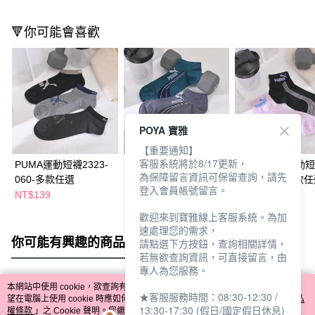
🔻你可能會喜歡
POYA 寶雅
【重要通知】
客服系統將於8/17更新，
PUMA運動短襪2323-
PUMA運動短襪2823-
PUMA時尚運動
為保障留言資訊可保留查詢，請先
060-多款任選
063-多款任選
3563-973-多款
登入會員帳號留言。
NT$139
NT$139
NT$139
歡迎來到寶雅線上客服系統。為加
速處理您的需求，
你可能有興趣的商品
全站排行
請點選下方按鈕，查詢相關詳情，
若無欲查詢資訊，可直接留言，由
專人為您服務。
本網站中使用 cookie，欲查詢有關本網站使用 cookie 方式之詳情，及若您不希
★客服服務時間：08:30-12:30 /
熱門標籤
望在電腦上使用 cookie 時應如何變更電腦的 cookie 設定，請參閱本網站「
隱私
13:30-17:30 (假日/國定假日休息)
權條款
」之 Cookie 聲明。您繼續使用本網站即表示您同意本公司得按本網站使