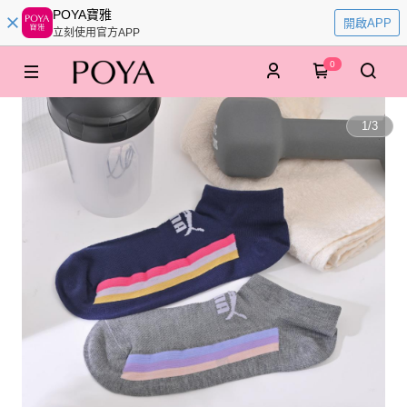
POYA寶雅
開啟APP
立刻使用官方APP
0
1
/
3