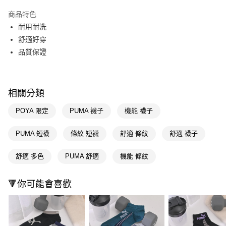
超商取貨付款
商品特色
LINE Pay
耐用耐洗
舒適好穿
Apple Pay
品質保證
街口支付
悠遊付
相關分類
Google Pay
POYA 限定
PUMA 襪子
機能 襪子
AFTEE先享後付
相關說明
PUMA 短襪
條紋 短襪
舒適 條紋
舒適 襪子
【關於「AFTEE先享後付」】
即享券
AFTEE先享後付是「在收到商品之後才付款」的支付方式。 讓您購物簡單
舒適 多色
PUMA 舒適
機能 條紋
便利好安心！
１．簡單：不需註冊會員、不需綁卡、不需儲值。
運送方式
２．便利：只要手機號碼，簡訊認證，即可結帳。
🔻你可能會喜歡
３．安心：先確認商品／服務後，再付款。
全家取貨付款
每筆NT$65，滿NT$390(含以上)免運費
【「AFTEE先享後付」結帳流程】
１．於結帳方式選擇「AFTEE先享後付」後，將跳轉至「AFTEE先享後付」
付款後全家取貨
結帳頁面，進行簡訊認證並確認金額後，即可完成結帳。