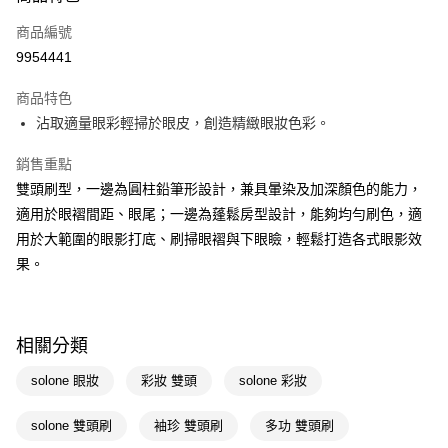
POYA支付
商品編號
信用卡一次付款
9954441
超商取貨付款
商品特色
LINE Pay
沾取適量眼彩輕掃於眼皮，創造精緻眼妝色彩。
Apple Pay
銷售重點
雙頭刷型，一邊為圓柱鉛筆形設計，兼具暈染及加深顏色的能力，
街口支付
適用於眼褶間距、眼尾；一邊為蓬鬆房型設計，能夠均勻刷色，適
悠遊付
用於大範圍的眼影打底、刷掃眼褶與下眼瞼，輕鬆打造各式眼影效
果。
Google Pay
AFTEE先享後付
相關說明
相關分類
【關於「AFTEE先享後付」】
即享券
AFTEE先享後付是「在收到商品之後才付款」的支付方式。 讓您購物簡單
solone 眼妝
彩妝 雙頭
solone 彩妝
便利好安心！
１．簡單：不需註冊會員、不需綁卡、不需儲值。
運送方式
２．便利：只要手機號碼，簡訊認證，即可結帳。
solone 雙頭刷
袖珍 雙頭刷
多功 雙頭刷
３．安心：先確認商品／服務後，再付款。
全家取貨付款