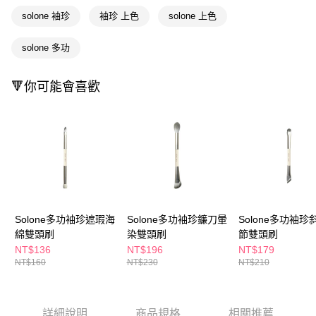
solone 袖珍
袖珍 上色
solone 上色
每筆NT$65，滿NT$390(含以上)免運費
【「AFTEE先享後付」結帳流程】
１．於結帳方式選擇「AFTEE先享後付」後，將跳轉至「AFTEE先享後付」
付款後全家取貨
結帳頁面，進行簡訊認證並確認金額後，即可完成結帳。
solone 多功
２．訂單成立數日內，您將收到繳費通知簡訊。
每筆NT$65，滿NT$390(含以上)免運費
３．收到繳費通知簡訊後14天內，點擊此簡訊中的連結，可透過四大超商／
ATM／網路銀行／等多元方式進行付款，方視為交易完成。
🔻你可能會喜歡
萊爾富取貨付款
※ 請注意：結帳手續完成當下不需立刻繳費，但若您需要取消訂單，請聯絡
每筆NT$65，滿NT$490(含以上)免運費
購買商品的店家。未經商家同意取消之訂單仍視為有效，需透過AFTEE先享
後付繳納相關費用。
付款後萊爾富取貨
※ 交易是否成功請以「AFTEE先享後付 」之結帳頁面顯示為準，若有關於
是否繳費成功／繳費後需取消欲退款等相關疑問，請聯繫「AFTEE先享後付
每筆NT$65，滿NT$490(含以上)免運費
客戶支援中心」
https://netprotections.freshdesk.com/support/home
7-11取貨付款
【注意事項】
１．透過由恩沛科技股份有限公司提供之「AFTEE先享後付」服務完成之交
每筆NT$65，滿NT$490(含以上)免運費
易，需依本服務之必要範圍內提供個人資料，並將交易相關給付款項請求債
Solone多功袖珍遮瑕海
Solone多功袖珍鐮刀暈
Solone多功袖珍
權轉讓予恩沛科技股份有限公司。
付款後7-11取貨
綿雙頭刷
染雙頭刷
節雙頭刷
２．關於個人資料處理事宜，請瀏覽以下網址：
每筆NT$65，滿NT$490(含以上)免運費
https://aftee.tw/terms/#terms3
NT$136
NT$196
NT$179
３．未成年的使用者請事先徵得法定代理人或監護人之同意方可使用
NT$160
NT$230
NT$210
宅配(本島)
「AFTEE先享後付」，若未經同意申辦者引起之損失，本公司不負相關責
任。
每筆NT$100，滿NT$790(含以上)免運費
４．使用「AFTEE先享後付」時，將依據個別帳號之用戶狀況，依本公司即
時審查核予不同之上限額度；若仍有額度不足之情形，本公司將視審查結果
詳細說明
商品規格
相關推薦
付款後寶雅門市自取(由倉庫統一出貨)