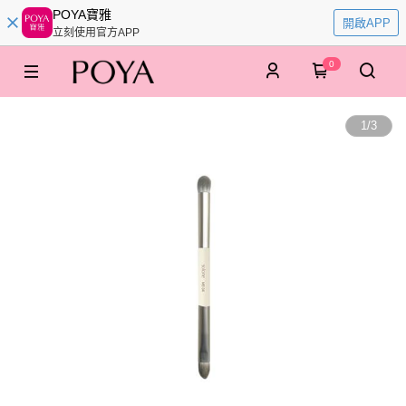
POYA寶雅
開啟APP
立刻使用官方APP
0
1
/
3