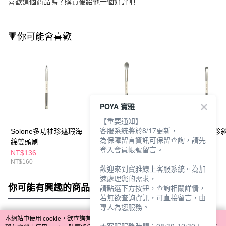
喜歡這個商品嗎？購買後給他一個好評吧
🔻你可能會喜歡
POYA 寶雅
【重要通知】
客服系統將於8/17更新，
Solone多功袖珍遮瑕海
Solone多功袖珍鐮刀暈
Solone多功袖珍
為保障留言資訊可保留查詢，請先
綿雙頭刷
染雙頭刷
節雙頭刷
登入會員帳號留言。
NT$136
NT$196
NT$179
NT$160
NT$230
NT$210
歡迎來到寶雅線上客服系統。為加
速處理您的需求，
你可能有興趣的商品
全站排行
請點選下方按鈕，查詢相關詳情，
若無欲查詢資訊，可直接留言，由
專人為您服務。
本網站中使用 cookie，欲查詢有關本網站使用 cookie 方式之詳情，及若您不希