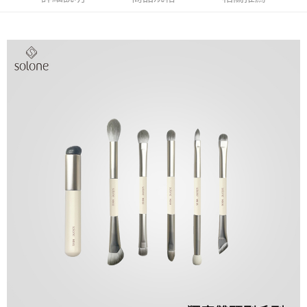
請求用戶進行身份認證。
每筆NT$80，滿NT$290(含以上)免運費
５．嚴禁一人註冊多個帳號或使用他人資訊註冊。若發現惡意使用之情形，
恩沛科技股份有限公司將有權停止該用戶之使用額度並採取法律行動。