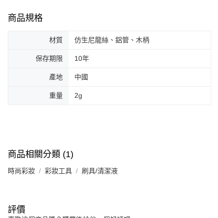
商品規格
材質
仿生尼龍絲、鋁管、木柄
保存期限
10年
產地
中國
重量
2g
商品相關分類 (1)
時尚彩妝
彩妝工具
刷具/清潔液
評價