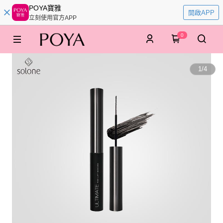
POYA寶雅
開啟APP
立刻使用官方APP
0
1
/
4