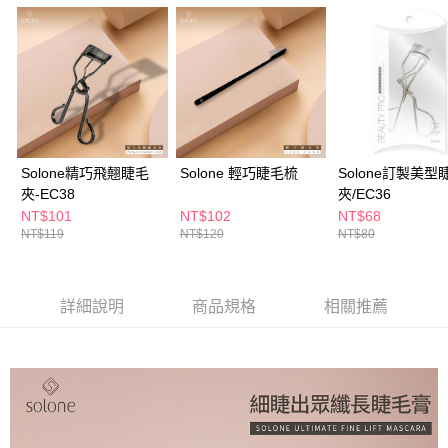
ATM／網路銀行／等多元方式進行付款，方視為交易完成。
萊爾富取貨付款
※ 請注意：結帳手續完成當下不需立刻繳費，但若您需要取消訂單，請聯絡
每筆NT$65，滿NT$490(含以上)免運費
購買商品的店家。未經商家同意取消之訂單仍視為有效，需透過AFTEE先享
後付繳納相關費用。
付款後萊爾富取貨
※ 交易是否成功請以「AFTEE先享後付 」之結帳頁面顯示為準，若有關於
是否繳費成功／繳費後需取消欲退款等相關疑問，請聯繫「AFTEE先享後付
每筆NT$65，滿NT$490(含以上)免運費
客戶支援中心」
https://netprotections.freshdesk.com/support/home
7-11取貨付款
【注意事項】
１．透過由恩沛科技股份有限公司提供之「AFTEE先享後付」服務完成之交
每筆NT$65，滿NT$490(含以上)免運費
Solone精巧飛翹睫毛
Solone 輕巧睫毛梳
Solone訂製美型
易，需依本服務之必要範圍內提供個人資料，並將交易相關給付款項請求債
夾-EC38
夾/EC36
權轉讓予恩沛科技股份有限公司。
付款後7-11取貨
NT$101
NT$102
NT$68
２．關於個人資料處理事宜，請瀏覽以下網址：
每筆NT$65，滿NT$490(含以上)免運費
NT$119
NT$120
NT$80
https://aftee.tw/terms/#terms3
３．未成年的使用者請事先徵得法定代理人或監護人之同意方可使用
宅配(本島)
「AFTEE先享後付」，若未經同意申辦者引起之損失，本公司不負相關責
任。
每筆NT$100，滿NT$790(含以上)免運費
詳細說明
商品規格
相關推薦
４．使用「AFTEE先享後付」時，將依據個別帳號之用戶狀況，依本公司即
時審查核予不同之上限額度；若仍有額度不足之情形，本公司將視審查結果
付款後寶雅門市自取(由倉庫統一出貨)
請求用戶進行身份認證。
每筆NT$80，滿NT$290(含以上)免運費
５．嚴禁一人註冊多個帳號或使用他人資訊註冊。若發現惡意使用之情形，
恩沛科技股份有限公司將有權停止該用戶之使用額度並採取法律行動。