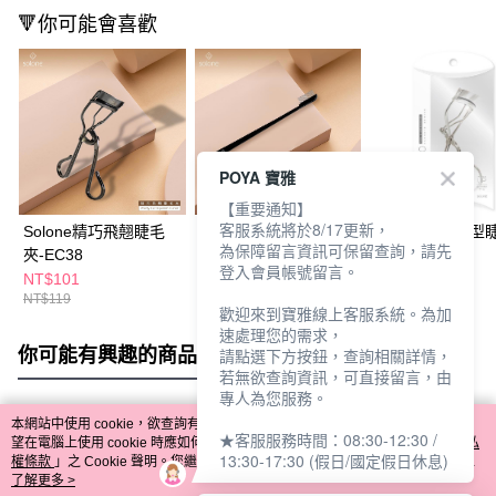
🔻你可能會喜歡
POYA 寶雅
【重要通知】
客服系統將於8/17更新，
Solone精巧飛翹睫毛
Solone 輕巧睫毛梳
Solone訂製美型
為保障留言資訊可保留查詢，請先
夾-EC38
夾/EC36
登入會員帳號留言。
NT$101
NT$102
NT$68
NT$119
NT$120
NT$80
歡迎來到寶雅線上客服系統。為加
速處理您的需求，
你可能有興趣的商品
全站排行
請點選下方按鈕，查詢相關詳情，
若無欲查詢資訊，可直接留言，由
專人為您服務。
本網站中使用 cookie，欲查詢有關本網站使用 cookie 方式之詳情，及若您不希
★客服服務時間：08:30-12:30 /
熱門標籤
望在電腦上使用 cookie 時應如何變更電腦的 cookie 設定，請參閱本網站「
隱私
13:30-17:30 (假日/國定假日休息)
權條款
」之 Cookie 聲明。您繼續使用本網站即表示您同意本公司得按本網站使
用條款之 Cookie 聲明使用 cookie。
了解更多 >