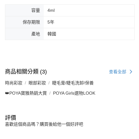
容量
4ml
保存期限
5年
產地
韓國
商品相關分類 (3)
查看全部
時尚彩妝
眼部彩妝
睫毛膏/睫毛洗卸/保養
👑POYA寶雅熱銷大賞
POYA Girls選物LOOK
評價
喜歡這個商品嗎？購買後給他一個好評吧