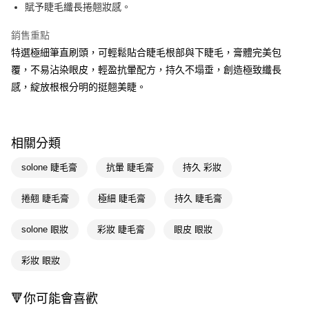
LINE Pay
賦予睫毛纖長捲翹妝感。
Apple Pay
銷售重點
特選極細筆直刷頭，可輕鬆貼合睫毛根部與下睫毛，膏體完美包
街口支付
覆，不易沾染眼皮，輕盈抗暈配方，持久不塌垂，創造極致纖長
悠遊付
感，綻放根根分明的挺翹美睫。
Google Pay
AFTEE先享後付
相關分類
相關說明
【關於「AFTEE先享後付」】
solone 睫毛膏
抗暈 睫毛膏
持久 彩妝
即享券
AFTEE先享後付是「在收到商品之後才付款」的支付方式。 讓您購物簡單
便利好安心！
捲翹 睫毛膏
極細 睫毛膏
持久 睫毛膏
１．簡單：不需註冊會員、不需綁卡、不需儲值。
運送方式
２．便利：只要手機號碼，簡訊認證，即可結帳。
３．安心：先確認商品／服務後，再付款。
solone 眼妝
彩妝 睫毛膏
眼皮 眼妝
全家取貨付款
每筆NT$65，滿NT$390(含以上)免運費
【「AFTEE先享後付」結帳流程】
彩妝 眼妝
１．於結帳方式選擇「AFTEE先享後付」後，將跳轉至「AFTEE先享後付」
付款後全家取貨
結帳頁面，進行簡訊認證並確認金額後，即可完成結帳。
２．訂單成立數日內，您將收到繳費通知簡訊。
每筆NT$65，滿NT$390(含以上)免運費
🔻你可能會喜歡
３．收到繳費通知簡訊後14天內，點擊此簡訊中的連結，可透過四大超商／