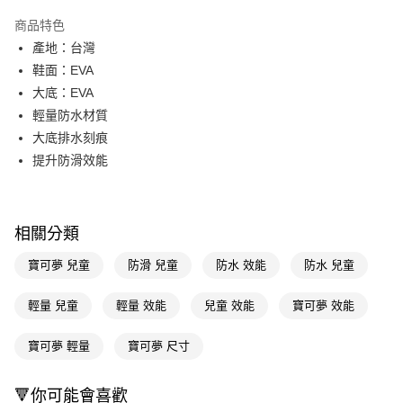
超商取貨付款
商品特色
LINE Pay
產地：台灣
鞋面：EVA
Apple Pay
大底：EVA
街口支付
輕量防水材質
大底排水刻痕
悠遊付
提升防滑效能
Google Pay
AFTEE先享後付
相關說明
相關分類
【關於「AFTEE先享後付」】
即享券
寶可夢 兒童
防滑 兒童
防水 效能
防水 兒童
AFTEE先享後付是「在收到商品之後才付款」的支付方式。 讓您購物簡單
便利好安心！
１．簡單：不需註冊會員、不需綁卡、不需儲值。
輕量 兒童
輕量 效能
兒童 效能
寶可夢 效能
運送方式
２．便利：只要手機號碼，簡訊認證，即可結帳。
３．安心：先確認商品／服務後，再付款。
全家取貨付款
寶可夢 輕量
寶可夢 尺寸
每筆NT$65，滿NT$390(含以上)免運費
【「AFTEE先享後付」結帳流程】
１．於結帳方式選擇「AFTEE先享後付」後，將跳轉至「AFTEE先享後付」
🔻你可能會喜歡
付款後全家取貨
結帳頁面，進行簡訊認證並確認金額後，即可完成結帳。