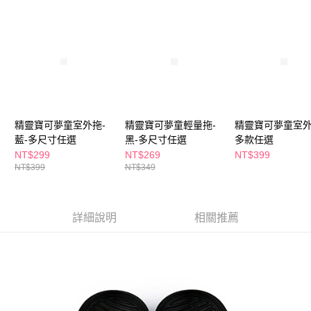
２．訂單成立數日內，您將收到繳費通知簡訊。
每筆NT$65，滿NT$390(含以上)免運費
３．收到繳費通知簡訊後14天內，點擊此簡訊中的連結，可透過四大超商／
ATM／網路銀行／等多元方式進行付款，方視為交易完成。
萊爾富取貨付款
※ 請注意：結帳手續完成當下不需立刻繳費，但若您需要取消訂單，請聯絡
每筆NT$65，滿NT$490(含以上)免運費
購買商品的店家。未經商家同意取消之訂單仍視為有效，需透過AFTEE先享
後付繳納相關費用。
付款後萊爾富取貨
※ 交易是否成功請以「AFTEE先享後付 」之結帳頁面顯示為準，若有關於
是否繳費成功／繳費後需取消欲退款等相關疑問，請聯繫「AFTEE先享後付
每筆NT$65，滿NT$490(含以上)免運費
客戶支援中心」
https://netprotections.freshdesk.com/support/home
精靈寶可夢童室外拖-
精靈寶可夢童輕量拖-
精靈寶可夢童室外
7-11取貨付款
【注意事項】
藍-多尺寸任選
黑-多尺寸任選
多款任選
１．透過由恩沛科技股份有限公司提供之「AFTEE先享後付」服務完成之交
每筆NT$65，滿NT$490(含以上)免運費
NT$299
NT$269
NT$399
易，需依本服務之必要範圍內提供個人資料，並將交易相關給付款項請求債
NT$399
NT$349
權轉讓予恩沛科技股份有限公司。
付款後7-11取貨
２．關於個人資料處理事宜，請瀏覽以下網址：
每筆NT$65，滿NT$490(含以上)免運費
https://aftee.tw/terms/#terms3
３．未成年的使用者請事先徵得法定代理人或監護人之同意方可使用
詳細說明
相關推薦
宅配(本島)
「AFTEE先享後付」，若未經同意申辦者引起之損失，本公司不負相關責
任。
每筆NT$100，滿NT$790(含以上)免運費
４．使用「AFTEE先享後付」時，將依據個別帳號之用戶狀況，依本公司即
時審查核予不同之上限額度；若仍有額度不足之情形，本公司將視審查結果
付款後寶雅門市自取(由倉庫統一出貨)
請求用戶進行身份認證。
每筆NT$80，滿NT$290(含以上)免運費
５．嚴禁一人註冊多個帳號或使用他人資訊註冊。若發現惡意使用之情形，
恩沛科技股份有限公司將有權停止該用戶之使用額度並採取法律行動。