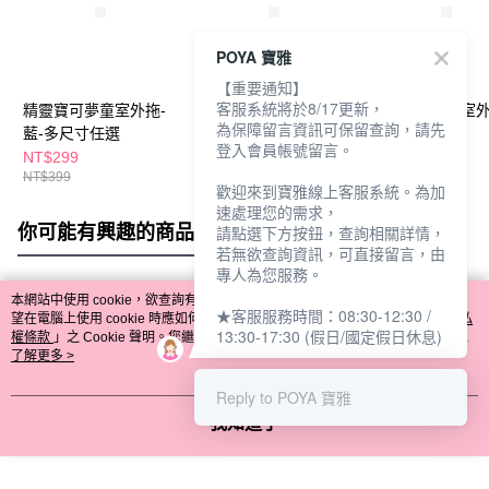
POYA 寶雅
【重要通知】
客服系統將於8/17更新，
精靈寶可夢童室外拖-
精靈寶可夢童輕量拖-
精靈寶可夢童室外
為保障留言資訊可保留查詢，請先
藍-多尺寸任選
黑-多尺寸任選
多款任選
登入會員帳號留言。
NT$299
NT$269
NT$399
NT$399
NT$349
歡迎來到寶雅線上客服系統。為加
速處理您的需求，
你可能有興趣的商品
全站排行
請點選下方按鈕，查詢相關詳情，
若無欲查詢資訊，可直接留言，由
專人為您服務。
本網站中使用 cookie，欲查詢有關本網站使用 cookie 方式之詳情，及若您不希
★客服服務時間：08:30-12:30 /
熱門標籤
望在電腦上使用 cookie 時應如何變更電腦的 cookie 設定，請參閱本網站「
隱私
13:30-17:30 (假日/國定假日休息)
權條款
」之 Cookie 聲明。您繼續使用本網站即表示您同意本公司得按本網站使
用條款之 Cookie 聲明使用 cookie。
了解更多 >
Reply to POYA 寶雅
我知道了