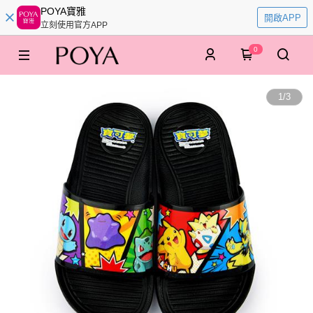
POYA寶雅
開啟APP
立刻使用官方APP
0
1
/
3