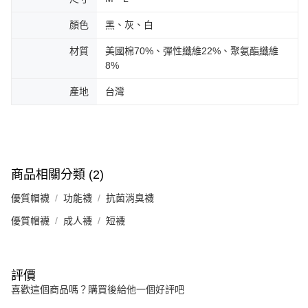
顏色
黑、灰、白
材質
美國棉70%、彈性纖維22%、聚氨酯纖維
8%
產地
台灣
商品相關分類 (2)
優質帽襪
功能襪
抗菌消臭襪
優質帽襪
成人襪
短襪
評價
喜歡這個商品嗎？購買後給他一個好評吧