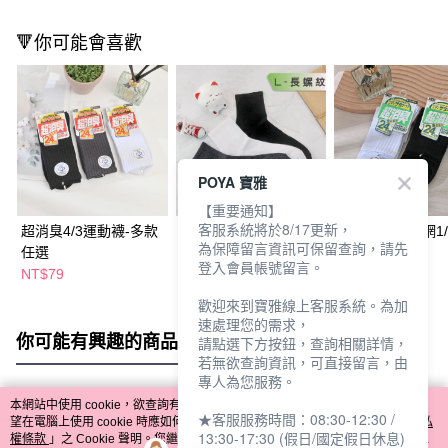
🔻你可能會喜歡
POYA 寶雅
【重要通知】
客服系統將於8/17更新，
超消臭4/3運動襪-多款
超消臭薄款1/2襪-多款
超消臭全導氣網1/
為保障留言資訊可保留查詢，請先
任選
任選
L-多款任選
登入會員帳號留言。
NT$79
NT$49
NT$59
NT$59
歡迎來到寶雅線上客服系統。為加
速處理您的需求，
你可能有興趣的商品
全站排行
請點選下方按鈕，查詢相關詳情，
若無欲查詢資訊，可直接留言，由
專人為您服務。
本網站中使用 cookie，欲查詢有關本網站使用 cookie 方式之詳情，及若您不希
★客服服務時間：08:30-12:30 /
熱門標籤
望在電腦上使用 cookie 時應如何變更電腦的 cookie 設定，請參閱本網站「
隱私
13:30-17:30 (假日/國定假日休息)
權條款
」之 Cookie 聲明。您繼續使用本網站即表示您同意本公司得按本網站使