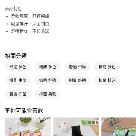
超商取貨付款
商品特色
LINE Pay
柔軟觸感，舒適親膚
吸濕排汗，抑菌制臭
Apple Pay
舒適耐穿，不起毛球
街口支付
悠遊付
相關分類
Google Pay
舒適 多色
親膚 多色
舒適 中筒
機能 多色
AFTEE先享後付
相關說明
機能 中筒
抑菌 舒適
制臭 舒適
抑菌 排汗
【關於「AFTEE先享後付」】
即享券
AFTEE先享後付是「在收到商品之後才付款」的支付方式。 讓您購物簡單
親膚 抑菌
抑菌 柔軟
便利好安心！
１．簡單：不需註冊會員、不需綁卡、不需儲值。
運送方式
２．便利：只要手機號碼，簡訊認證，即可結帳。
🔻你可能會喜歡
３．安心：先確認商品／服務後，再付款。
全家取貨付款
每筆NT$65，滿NT$390(含以上)免運費
【「AFTEE先享後付」結帳流程】
１．於結帳方式選擇「AFTEE先享後付」後，將跳轉至「AFTEE先享後付」
付款後全家取貨
結帳頁面，進行簡訊認證並確認金額後，即可完成結帳。