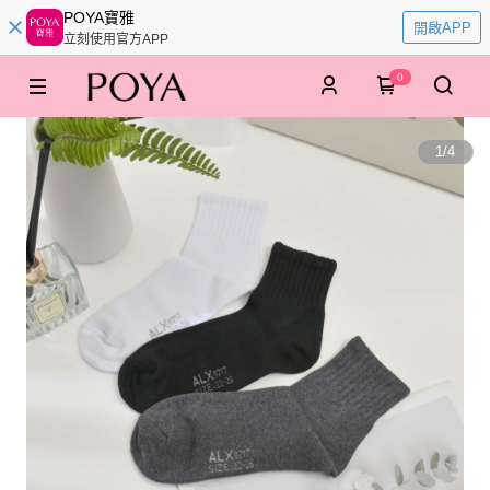
POYA寶雅
開啟APP
立刻使用官方APP
0
1
/
4