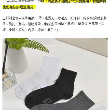
用品除商品本身瑕疵外，則
以下商品將不適用於七天猶豫期，若經購買
後恕無法辦理退換貨:
已拆封之個人衛生用品(口罩、刮鬍刀、除毛刀、紙尿褲、內衣褲(含隱形胸
美胸墊、襯裙)、塑身衣(含馬甲、束
罩、胸扥、胸貼、透明肩帶、水餃墊/
褲、束腿、腰夾、內搭、泳裝、襪子。)