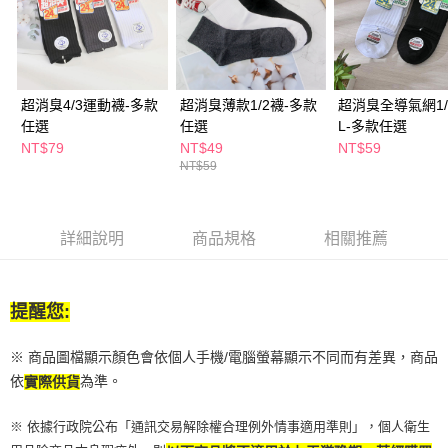
２．訂單成立數日內，您將收到繳費通知簡訊。
每筆NT$65，滿NT$390(含以上)免運費
３．收到繳費通知簡訊後14天內，點擊此簡訊中的連結，可透過四大超商／
ATM／網路銀行／等多元方式進行付款，方視為交易完成。
萊爾富取貨付款
※ 請注意：結帳手續完成當下不需立刻繳費，但若您需要取消訂單，請聯絡
每筆NT$65，滿NT$490(含以上)免運費
購買商品的店家。未經商家同意取消之訂單仍視為有效，需透過AFTEE先享
後付繳納相關費用。
超消臭4/3運動襪-多款
超消臭薄款1/2襪-多款
超消臭全導氣網1/
付款後萊爾富取貨
※ 交易是否成功請以「AFTEE先享後付 」之結帳頁面顯示為準，若有關於
任選
任選
L-多款任選
是否繳費成功／繳費後需取消欲退款等相關疑問，請聯繫「AFTEE先享後付
NT$79
NT$49
NT$59
每筆NT$65，滿NT$490(含以上)免運費
客戶支援中心」
https://netprotections.freshdesk.com/support/home
NT$59
7-11取貨付款
【注意事項】
１．透過由恩沛科技股份有限公司提供之「AFTEE先享後付」服務完成之交
每筆NT$65，滿NT$490(含以上)免運費
易，需依本服務之必要範圍內提供個人資料，並將交易相關給付款項請求債
詳細說明
商品規格
相關推薦
權轉讓予恩沛科技股份有限公司。
付款後7-11取貨
２．關於個人資料處理事宜，請瀏覽以下網址：
每筆NT$65，滿NT$490(含以上)免運費
https://aftee.tw/terms/#terms3
３．未成年的使用者請事先徵得法定代理人或監護人之同意方可使用
提醒您:
宅配(本島)
「AFTEE先享後付」，若未經同意申辦者引起之損失，本公司不負相關責
任。
每筆NT$100，滿NT$790(含以上)免運費
４．使用「AFTEE先享後付」時，將依據個別帳號之用戶狀況，依本公司即
※ 商品圖檔顯示顏色會依個人手機/電腦螢幕顯示不同而有差異，商品
時審查核予不同之上限額度；若仍有額度不足之情形，本公司將視審查結果
付款後寶雅門市自取(由倉庫統一出貨)
依
為準。
實際供貨
請求用戶進行身份認證。
每筆NT$80，滿NT$290(含以上)免運費
５．嚴禁一人註冊多個帳號或使用他人資訊註冊。若發現惡意使用之情形，
※ 依據行政院公布「通訊交易解除權合理例外情事適用準則」，個人衛生
恩沛科技股份有限公司將有權停止該用戶之使用額度並採取法律行動。