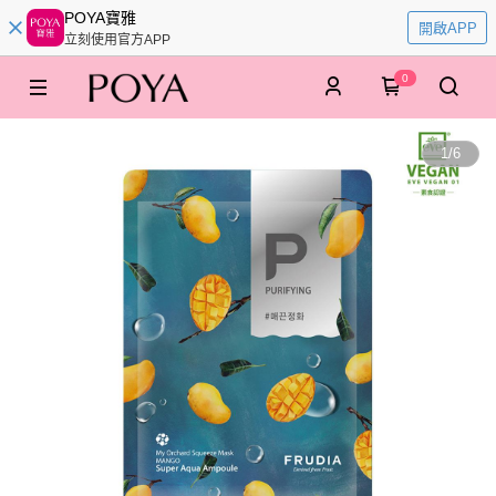
POYA寶雅
開啟APP
立刻使用官方APP
0
1
/
6