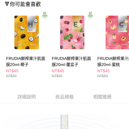
ATM／網路銀行／等多元方式進行付款，方視為交易完成。
🔻你可能會喜歡
萊爾富取貨付款
※ 請注意：結帳手續完成當下不需立刻繳費，但若您需要取消訂單，請聯絡
每筆NT$65，滿NT$490(含以上)免運費
購買商品的店家。未經商家同意取消之訂單仍視為有效，需透過AFTEE先享
後付繳納相關費用。
付款後萊爾富取貨
※ 交易是否成功請以「AFTEE先享後付 」之結帳頁面顯示為準，若有關於
是否繳費成功／繳費後需取消欲退款等相關疑問，請聯繫「AFTEE先享後付
每筆NT$65，滿NT$490(含以上)免運費
客戶支援中心」
https://netprotections.freshdesk.com/support/home
7-11取貨付款
【注意事項】
１．透過由恩沛科技股份有限公司提供之「AFTEE先享後付」服務完成之交
每筆NT$65，滿NT$490(含以上)免運費
易，需依本服務之必要範圍內提供個人資料，並將交易相關給付款項請求債
FRUDIA鮮榨果汁肌面
FRUDIA鮮榨果汁肌面
FRUDIA鮮榨果
權轉讓予恩沛科技股份有限公司。
付款後7-11取貨
２．關於個人資料處理事宜，請瀏覽以下網址：
膜20ml-椰子
膜20ml-覆盆子
膜20ml-蜜桃
每筆NT$65，滿NT$490(含以上)免運費
https://aftee.tw/terms/#terms3
NT$45
NT$45
NT$45
３．未成年的使用者請事先徵得法定代理人或監護人之同意方可使用
NT$50
NT$50
NT$50
宅配(本島)
「AFTEE先享後付」，若未經同意申辦者引起之損失，本公司不負相關責
任。
每筆NT$100，滿NT$790(含以上)免運費
４．使用「AFTEE先享後付」時，將依據個別帳號之用戶狀況，依本公司即
時審查核予不同之上限額度；若仍有額度不足之情形，本公司將視審查結果
付款後寶雅門市自取(由倉庫統一出貨)
詳細說明
商品規格
相關推薦
請求用戶進行身份認證。
每筆NT$80，滿NT$290(含以上)免運費
５．嚴禁一人註冊多個帳號或使用他人資訊註冊。若發現惡意使用之情形，
恩沛科技股份有限公司將有權停止該用戶之使用額度並採取法律行動。