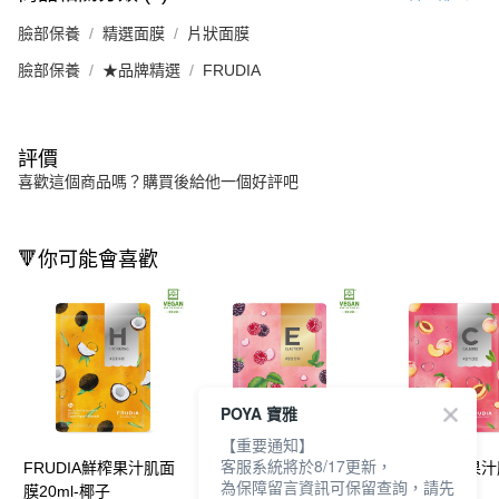
臉部保養
精選面膜
片狀面膜
臉部保養
★品牌精選
FRUDIA
評價
喜歡這個商品嗎？購買後給他一個好評吧
🔻你可能會喜歡
POYA 寶雅
【重要通知】
客服系統將於8/17更新，
FRUDIA鮮榨果汁肌面
FRUDIA鮮榨果汁肌面
FRUDIA鮮榨果
為保障留言資訊可保留查詢，請先
膜20ml-椰子
膜20ml-覆盆子
膜20ml-蜜桃