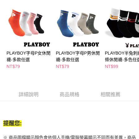
２．訂單成立數日內，您將收到繳費通知簡訊。
每筆NT$65，滿NT$390(含以上)免運費
３．收到繳費通知簡訊後14天內，點擊此簡訊中的連結，可透過四大超商／
ATM／網路銀行／等多元方式進行付款，方視為交易完成。
萊爾富取貨付款
※ 請注意：結帳手續完成當下不需立刻繳費，但若您需要取消訂單，請聯絡
每筆NT$65，滿NT$490(含以上)免運費
購買商品的店家。未經商家同意取消之訂單仍視為有效，需透過AFTEE先享
後付繳納相關費用。
付款後萊爾富取貨
※ 交易是否成功請以「AFTEE先享後付 」之結帳頁面顯示為準，若有關於
是否繳費成功／繳費後需取消欲退款等相關疑問，請聯繫「AFTEE先享後付
每筆NT$65，滿NT$490(含以上)免運費
客戶支援中心」
https://netprotections.freshdesk.com/support/home
PLAYBOY字母P女休閒
PLAYBOY字母P男休閒
PLAYBOY半兔
7-11取貨付款
襪-多款任選
襪-多款任選
條休閒襪-多色任
【注意事項】
１．透過由恩沛科技股份有限公司提供之「AFTEE先享後付」服務完成之交
每筆NT$65，滿NT$490(含以上)免運費
NT$79
NT$79
NT$99
易，需依本服務之必要範圍內提供個人資料，並將交易相關給付款項請求債
權轉讓予恩沛科技股份有限公司。
付款後7-11取貨
２．關於個人資料處理事宜，請瀏覽以下網址：
每筆NT$65，滿NT$490(含以上)免運費
https://aftee.tw/terms/#terms3
３．未成年的使用者請事先徵得法定代理人或監護人之同意方可使用
詳細說明
商品規格
相關推薦
宅配(本島)
「AFTEE先享後付」，若未經同意申辦者引起之損失，本公司不負相關責
任。
每筆NT$100，滿NT$790(含以上)免運費
４．使用「AFTEE先享後付」時，將依據個別帳號之用戶狀況，依本公司即
時審查核予不同之上限額度；若仍有額度不足之情形，本公司將視審查結果
付款後寶雅門市自取(由倉庫統一出貨)
請求用戶進行身份認證。
提醒您:
每筆NT$80，滿NT$290(含以上)免運費
５．嚴禁一人註冊多個帳號或使用他人資訊註冊。若發現惡意使用之情形，
恩沛科技股份有限公司將有權停止該用戶之使用額度並採取法律行動。
※ 商品圖檔顯示顏色會依個人手機/電腦螢幕顯示不同而有差異，商品