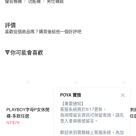
優質帽襪
功能襪
男仕襪館
評價
喜歡這個商品嗎？購買後給他一個好評吧
🔻你可能會喜歡
POYA 寶雅
【重要通知】
客服系統將於8/17更新，
PLAYBOY字母P女休閒
PLAYBOY字母P男休閒
PLAYBOY半兔
為保障留言資訊可保留查詢，請先
襪-多款任選
襪-多款任選
條休閒襪-多色任
登入會員帳號留言。
NT$79
NT$79
NT$99
歡迎來到寶雅線上客服系統。為加