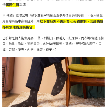
依
為準。
實際供貨
※ 依據行政院公布「通訊交易解除權合理例外情事適用準則」，個人衛生
用品除商品本身瑕疵外，則
以下商品將不適用於七天猶豫期，若經購買
後恕無法辦理退換貨:
已拆封之個人衛生用品(口罩、刮鬍刀、除毛刀、紙尿褲、內衣褲(含隱形胸
美胸墊、襯裙)、塑身衣(含馬甲、束
罩、胸扥、胸貼、透明肩帶、水餃墊/
褲、束腿、腰夾、內搭、泳裝、襪子。)