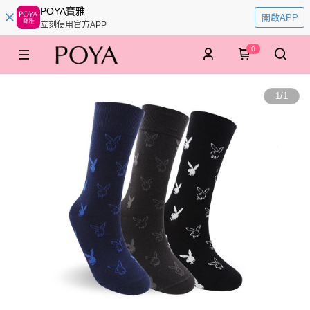
POYA寶雅
開啟APP
立刻使用官方APP
0
1
/
1