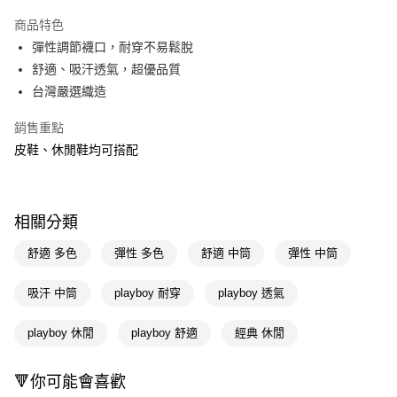
超商取貨付款
商品特色
LINE Pay
彈性調節襪口，耐穿不易鬆脫
舒適、吸汗透氣，超優品質
Apple Pay
台灣嚴選織造
街口支付
銷售重點
悠遊付
皮鞋、休閒鞋均可搭配
Google Pay
AFTEE先享後付
相關分類
相關說明
【關於「AFTEE先享後付」】
舒適 多色
彈性 多色
舒適 中筒
彈性 中筒
即享券
AFTEE先享後付是「在收到商品之後才付款」的支付方式。 讓您購物簡單
便利好安心！
吸汗 中筒
playboy 耐穿
playboy 透氣
１．簡單：不需註冊會員、不需綁卡、不需儲值。
運送方式
２．便利：只要手機號碼，簡訊認證，即可結帳。
３．安心：先確認商品／服務後，再付款。
playboy 休閒
playboy 舒適
經典 休閒
全家取貨付款
每筆NT$65，滿NT$390(含以上)免運費
【「AFTEE先享後付」結帳流程】
１．於結帳方式選擇「AFTEE先享後付」後，將跳轉至「AFTEE先享後付」
🔻你可能會喜歡
付款後全家取貨
結帳頁面，進行簡訊認證並確認金額後，即可完成結帳。