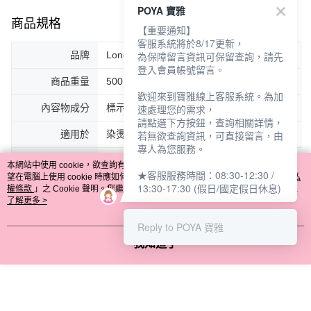
POYA 寶雅
商品規格
【重要通知】
客服系統將於8/17更新，
為保障留言資訊可保留查詢，請先
品牌
Long Hair Princess長髮公主的秘密
登入會員帳號留言。
商品重量
500ML
歡迎來到寶雅線上客服系統。為加
速處理您的需求，
內容物成分
標示於瓶身
請點選下方按鈕，查詢相關詳情，
若無欲查詢資訊，可直接留言，由
適用於
染燙髮、一般髮質、油性髮質
專人為您服務。
產地
台灣
本網站中使用 cookie，欲查詢有關本網站使用 cookie 方式之詳情，及若您不希
★客服服務時間：08:30-12:30 /
望在電腦上使用 cookie 時應如何變更電腦的 cookie 設定，請參閱本網站「
隱私
13:30-17:30 (假日/國定假日休息)
製造業者名稱
美虹虹實業社
權條款
」之 Cookie 聲明。您繼續使用本網站即表示您同意本公司得按本網站使
用條款之 Cookie 聲明使用 cookie。
了解更多 >
製造業者地址
雲林縣水林鄉水南村東陽街23之3號
Reply to POYA 寶雅
製造業者電話
0800ㄧ060799
我知道了
功效、用途
去除頭髮上灰塵、油脂及頭皮屑，並對頭髮
表面進行調理及改善外觀
保存期限
4年