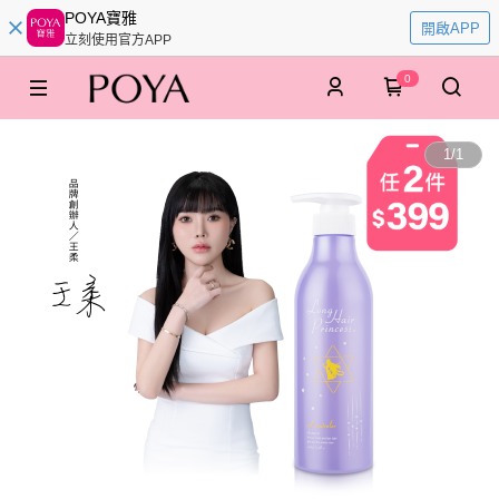
POYA寶雅
開啟APP
立刻使用官方APP
0
1
/
1