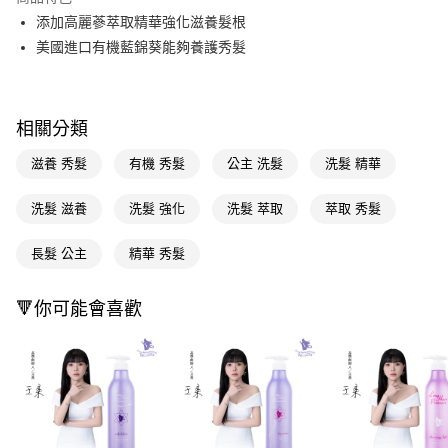
LINE Pay
添加高麗蔘萃取精華強化滋養髮根
美國進口有機藍錦葵能夠養護秀髮
Apple Pay
街口支付
相關分類
悠遊付
滋養 秀髮
有機 秀髮
公主 洗髮
洗髮 精華
Google Pay
AFTEE先享後付
洗髮 滋養
洗髮 強化
洗髮 萃取
萃取 秀髮
相關說明
【關於「AFTEE先享後付」】
長髮 公主
精華 秀髮
即享券
AFTEE先享後付是「在收到商品之後才付款」的支付方式。 讓您購物簡單
便利好安心！
１．簡單：不需註冊會員、不需綁卡、不需儲值。
🔻你可能會喜歡
運送方式
２．便利：只要手機號碼，簡訊認證，即可結帳。
３．安心：先確認商品／服務後，再付款。
全家取貨付款
每筆NT$65，滿NT$390(含以上)免運費
【「AFTEE先享後付」結帳流程】
１．於結帳方式選擇「AFTEE先享後付」後，將跳轉至「AFTEE先享後付」
付款後全家取貨
結帳頁面，進行簡訊認證並確認金額後，即可完成結帳。
２．訂單成立數日內，您將收到繳費通知簡訊。
每筆NT$65，滿NT$390(含以上)免運費
３．收到繳費通知簡訊後14天內，點擊此簡訊中的連結，可透過四大超商／