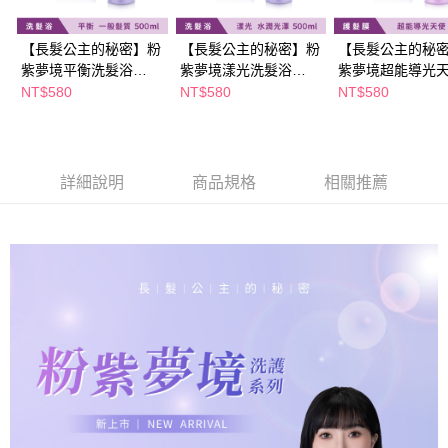
ATM／網路銀行／等多元方式進行付款，方視為交易完成。
萊爾富取貨付款
※ 請注意：結帳手續完成當下不需立刻繳費，但若您需要取消訂單，請聯絡
【長髮公主的秘密】粉
【長髮公主的秘密】粉
【長髮公主的秘
每筆NT$65，滿NT$490(含以上)免運費
購買商品的店家。未經商家同意取消之訂單仍視為有效，需透過AFTEE先享
紫夢境平衡洗髮浴
紫夢境漾光洗髮浴
紫夢境超能導光
後付繳納相關費用。
付款後萊爾富取貨
※ 交易是否成功請以「AFTEE先享後付 」之結帳頁面顯示為準，若有關於
500ml
500ml
髮膜500ml
NT$580
NT$580
NT$580
是否繳費成功／繳費後需取消欲退款等相關疑問，請聯繫「AFTEE先享後付
每筆NT$65，滿NT$490(含以上)免運費
客戶支援中心」
https://netprotections.freshdesk.com/support/home
7-11取貨付款
【注意事項】
１．透過由恩沛科技股份有限公司提供之「AFTEE先享後付」服務完成之交
每筆NT$65，滿NT$490(含以上)免運費
詳細說明
商品規格
相關推薦
易，需依本服務之必要範圍內提供個人資料，並將交易相關給付款項請求債
權轉讓予恩沛科技股份有限公司。
付款後7-11取貨
２．關於個人資料處理事宜，請瀏覽以下網址：
每筆NT$65，滿NT$490(含以上)免運費
https://aftee.tw/terms/#terms3
３．未成年的使用者請事先徵得法定代理人或監護人之同意方可使用
宅配(本島)
「AFTEE先享後付」，若未經同意申辦者引起之損失，本公司不負相關責
任。
每筆NT$100，滿NT$790(含以上)免運費
４．使用「AFTEE先享後付」時，將依據個別帳號之用戶狀況，依本公司即
時審查核予不同之上限額度；若仍有額度不足之情形，本公司將視審查結果
付款後寶雅門市自取(由倉庫統一出貨)
請求用戶進行身份認證。
每筆NT$80，滿NT$290(含以上)免運費
５．嚴禁一人註冊多個帳號或使用他人資訊註冊。若發現惡意使用之情形，
恩沛科技股份有限公司將有權停止該用戶之使用額度並採取法律行動。