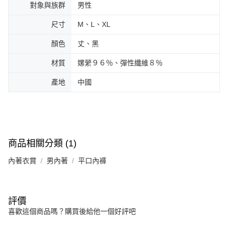
對象與族群
男性
尺寸
M、L、XL
顏色
丈、黑
材質
嫘縈９６％、彈性纖維８％
產地
中國
商品相關分類 (1)
內著衣賞
男內著
平口內褲
評價
喜歡這個商品嗎？購買後給他一個好評吧