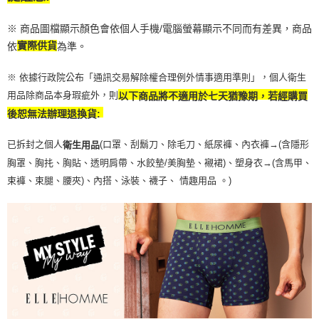
※ 商品圖檔顯示顏色會依個人手機/電腦螢幕顯示不同而有差異，商品
依
實際供貨
為準。
※ 依據行政院公布「通訊交易解除權合理例外情事適用準則」，個人衛生
用品除商品本身瑕疵外，則
以下商品將不適用於七天猶豫期，若經購買
後恕無法辦理退換貨:
已拆封之個人
(口罩、刮鬍刀、除毛刀、紙尿褲、內衣褲→(含隱形
衛生用品
胸罩、胸扥、胸貼、透明肩帶、水餃墊/美胸墊、襯裙)、塑身衣
→
(含馬甲、
束褲、束腿、腰夾
)
、內搭、泳裝、襪子、 情趣用品 。)