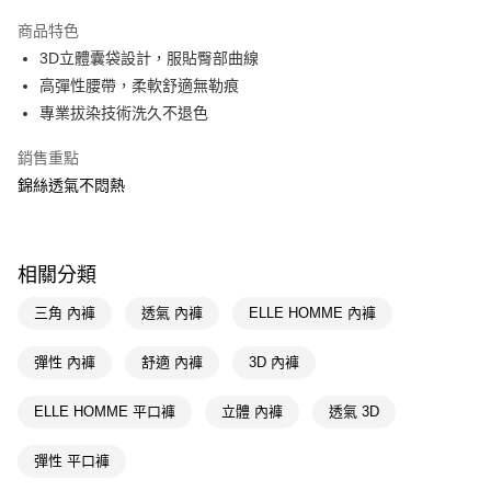
超商取貨付款
商品特色
LINE Pay
3D立體囊袋設計，服貼臀部曲線
高彈性腰帶，柔軟舒適無勒痕
Apple Pay
專業拔染技術洗久不退色
街口支付
銷售重點
悠遊付
錦絲透氣不悶熱
Google Pay
AFTEE先享後付
相關分類
相關說明
【關於「AFTEE先享後付」】
三角 內褲
透氣 內褲
ELLE HOMME 內褲
即享券
AFTEE先享後付是「在收到商品之後才付款」的支付方式。 讓您購物簡單
便利好安心！
彈性 內褲
舒適 內褲
3D 內褲
１．簡單：不需註冊會員、不需綁卡、不需儲值。
運送方式
２．便利：只要手機號碼，簡訊認證，即可結帳。
３．安心：先確認商品／服務後，再付款。
ELLE HOMME 平口褲
立體 內褲
透氣 3D
全家取貨付款
每筆NT$65，滿NT$390(含以上)免運費
【「AFTEE先享後付」結帳流程】
彈性 平口褲
１．於結帳方式選擇「AFTEE先享後付」後，將跳轉至「AFTEE先享後付」
付款後全家取貨
結帳頁面，進行簡訊認證並確認金額後，即可完成結帳。