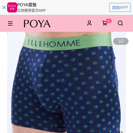
POYA寶雅
開啟APP
立刻使用官方APP
0
1
/
2