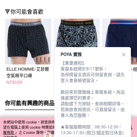
🔻你可能會喜歡
POYA 寶雅
【重要通知】
客服系統將於8/17更新，
ELLE HOMME-艾菲爾
ELLE HOMME-摩登空
ELLE HOMME-
為保障留言資訊可保留查詢，請先
空氣棉平口褲
氣棉平口褲
彈力平口褲
登入會員帳號留言。
NT$199
NT$199
NT$199
歡迎來到寶雅線上客服系統。為加
速處理您的需求，
你可能有興趣的商品
全站排行
請點選下方按鈕，查詢相關詳情，
若無欲查詢資訊，可直接留言，由
專人為您服務。
本網站中使用 cookie，欲查詢有關本網站使用 cookie 方式之詳情，及若您不希
★客服服務時間：08:30-12:30 /
熱門標籤
望在電腦上使用 cookie 時應如何變更電腦的 cookie 設定，請參閱本網站「
隱私
13:30-17:30 (假日/國定假日休息)
權條款
」之 Cookie 聲明。您繼續使用本網站即表示您同意本公司得按本網站使