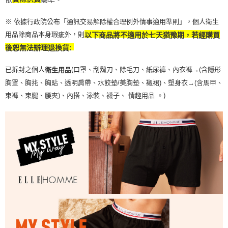
※ 依據行政院公布「通訊交易解除權合理例外情事適用準則」，個人衛生
用品除商品本身瑕疵外，則
以下商品將不適用於七天猶豫期，若經購買
後恕無法辦理退換貨:
已拆封之個人
(口罩、刮鬍刀、除毛刀、紙尿褲、內衣褲→(含隱形
衛生用品
胸罩、胸扥、胸貼、透明肩帶、水餃墊/美胸墊、襯裙)、塑身衣
→
(含馬甲、
束褲、束腿、腰夾
)
、內搭、泳裝、襪子、 情趣用品 。)