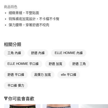
超商取貨付款
商品特色
LINE Pay
細緻車縫，平整貼面
特殊褲底加寬設計，不卡檔不卡臀
Apple Pay
彈力腰帶，穿著舒適不咬肉
街口支付
悠遊付
相關分類
Google Pay
三角 內褲
舒適 內褲
ELLE HOMME 內褲
AFTEE先享後付
相關說明
ELLE HOMME 平口褲
舒適 加寬
舒適 三角
【關於「AFTEE先享後付」】
即享券
AFTEE先享後付是「在收到商品之後才付款」的支付方式。 讓您購物簡單
舒適 平口褲
高彈力 加寬
elle 平口褲
便利好安心！
１．簡單：不需註冊會員、不需綁卡、不需儲值。
運送方式
２．便利：只要手機號碼，簡訊認證，即可結帳。
平口褲 彈力
３．安心：先確認商品／服務後，再付款。
全家取貨付款
每筆NT$65，滿NT$390(含以上)免運費
【「AFTEE先享後付」結帳流程】
🔻你可能會喜歡
１．於結帳方式選擇「AFTEE先享後付」後，將跳轉至「AFTEE先享後付」
付款後全家取貨
結帳頁面，進行簡訊認證並確認金額後，即可完成結帳。