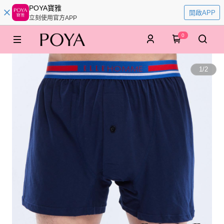
POYA寶雅
開啟APP
立刻使用官方APP
0
1
/
2