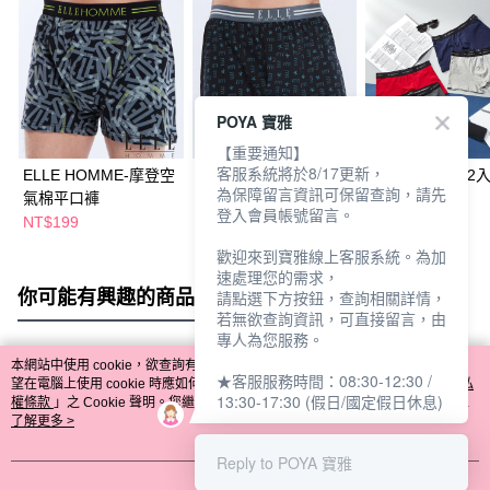
POYA 寶雅
【重要通知】
客服系統將於8/17更新，
ELLE HOMME-摩登空
ELLE HOMME-艾菲爾
彈力棉平口褲(2入
為保障留言資訊可保留查詢，請先
氣棉平口褲
空氣棉平口褲
四色隨機出)
登入會員帳號留言。
NT$199
NT$199
NT$299
歡迎來到寶雅線上客服系統。為加
速處理您的需求，
你可能有興趣的商品
全站排行
請點選下方按鈕，查詢相關詳情，
若無欲查詢資訊，可直接留言，由
專人為您服務。
本網站中使用 cookie，欲查詢有關本網站使用 cookie 方式之詳情，及若您不希
★客服服務時間：08:30-12:30 /
熱門標籤
望在電腦上使用 cookie 時應如何變更電腦的 cookie 設定，請參閱本網站「
隱私
13:30-17:30 (假日/國定假日休息)
權條款
」之 Cookie 聲明。您繼續使用本網站即表示您同意本公司得按本網站使
用條款之 Cookie 聲明使用 cookie。
了解更多 >
Reply to POYA 寶雅
我知道了