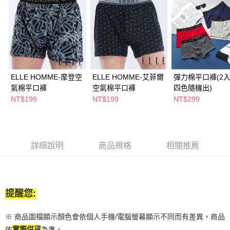
２．訂單成立數日內，您將收到繳費通知簡訊。
每筆NT$65，滿NT$390(含以上)免運費
３．收到繳費通知簡訊後14天內，點擊此簡訊中的連結，可透過四大超商／
ATM／網路銀行／等多元方式進行付款，方視為交易完成。
萊爾富取貨付款
※ 請注意：結帳手續完成當下不需立刻繳費，但若您需要取消訂單，請聯絡
每筆NT$65，滿NT$490(含以上)免運費
購買商品的店家。未經商家同意取消之訂單仍視為有效，需透過AFTEE先享
後付繳納相關費用。
付款後萊爾富取貨
※ 交易是否成功請以「AFTEE先享後付 」之結帳頁面顯示為準，若有關於
是否繳費成功／繳費後需取消欲退款等相關疑問，請聯繫「AFTEE先享後付
每筆NT$65，滿NT$490(含以上)免運費
ELLE HOMME-摩登空
ELLE HOMME-艾菲爾
彈力棉平口褲(2入
客戶支援中心」
https://netprotections.freshdesk.com/support/home
氣棉平口褲
空氣棉平口褲
四色隨機出)
7-11取貨付款
NT$199
NT$199
NT$299
【注意事項】
１．透過由恩沛科技股份有限公司提供之「AFTEE先享後付」服務完成之交
每筆NT$65，滿NT$490(含以上)免運費
易，需依本服務之必要範圍內提供個人資料，並將交易相關給付款項請求債
權轉讓予恩沛科技股份有限公司。
付款後7-11取貨
２．關於個人資料處理事宜，請瀏覽以下網址：
每筆NT$65，滿NT$490(含以上)免運費
詳細說明
商品規格
相關推薦
https://aftee.tw/terms/#terms3
３．未成年的使用者請事先徵得法定代理人或監護人之同意方可使用
宅配(本島)
「AFTEE先享後付」，若未經同意申辦者引起之損失，本公司不負相關責
任。
每筆NT$100，滿NT$790(含以上)免運費
４．使用「AFTEE先享後付」時，將依據個別帳號之用戶狀況，依本公司即
時審查核予不同之上限額度；若仍有額度不足之情形，本公司將視審查結果
提醒您:
付款後寶雅門市自取(由倉庫統一出貨)
請求用戶進行身份認證。
每筆NT$80，滿NT$290(含以上)免運費
５．嚴禁一人註冊多個帳號或使用他人資訊註冊。若發現惡意使用之情形，
※ 商品圖檔顯示顏色會依個人手機/電腦螢幕顯示不同而有差異，商品
恩沛科技股份有限公司將有權停止該用戶之使用額度並採取法律行動。
依
實際供貨
為準。