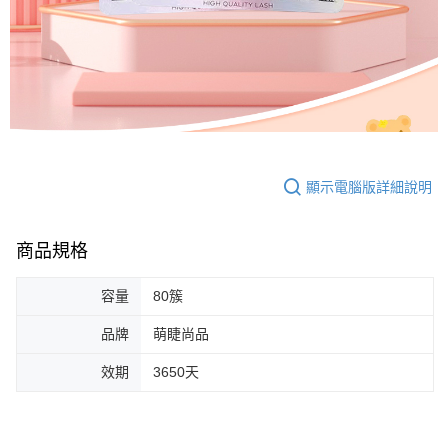
顯示電腦版詳細說明
商品規格
容量
80簇
品牌
萌睫尚品
效期
3650天