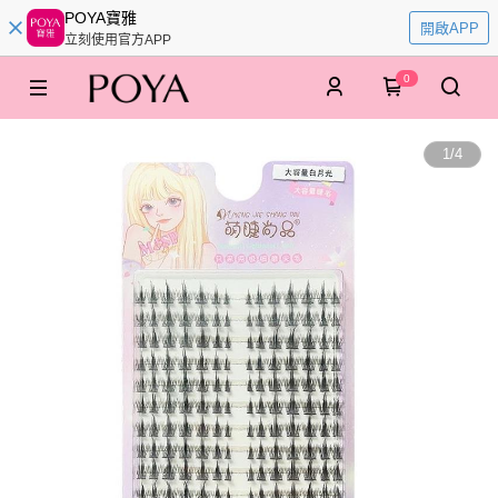
POYA寶雅
開啟APP
立刻使用官方APP
0
1
/
4