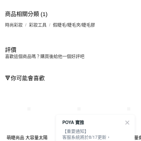
商品相關分類 (1)
時尚彩妝
彩妝工具
假睫毛/睫毛夾/睫毛膠
評價
喜歡這個商品嗎？購買後給他一個好評吧
🔻你可能會喜歡
POYA 寶雅
【重要通知】
客服系統將於8/17更新，
萌睫尚品 大容量太陽
萌睫尚品 夏日莫奈假
萌睫尚品 大容量