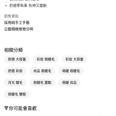
舒適零負重 有神又靈動
Apple Pay
銷售重點
街口支付
採用純手工手藝
悠遊付
公藝精緻根根分明
Google Pay
AFTEE先享後付
相關分類
相關說明
【關於「AFTEE先享後付」】
舒適 大容量
彩妝 假睫毛
彩妝 大容量
即享券
AFTEE先享後付是「在收到商品之後才付款」的支付方式。 讓您購物簡單
便利好安心！
舒適 彩妝
尚品 假睫毛
萌睫 假睫毛
１．簡單：不需註冊會員、不需綁卡、不需儲值。
運送方式
２．便利：只要手機號碼，簡訊認證，即可結帳。
３．安心：先確認商品／服務後，再付款。
月光 睫毛
假睫毛 靈動
萌睫 尚品
全家取貨付款
每筆NT$65，滿NT$390(含以上)免運費
【「AFTEE先享後付」結帳流程】
假睫毛 雙眼
１．於結帳方式選擇「AFTEE先享後付」後，將跳轉至「AFTEE先享後付」
付款後全家取貨
結帳頁面，進行簡訊認證並確認金額後，即可完成結帳。
２．訂單成立數日內，您將收到繳費通知簡訊。
每筆NT$65，滿NT$390(含以上)免運費
🔻你可能會喜歡
３．收到繳費通知簡訊後14天內，點擊此簡訊中的連結，可透過四大超商／
ATM／網路銀行／等多元方式進行付款，方視為交易完成。