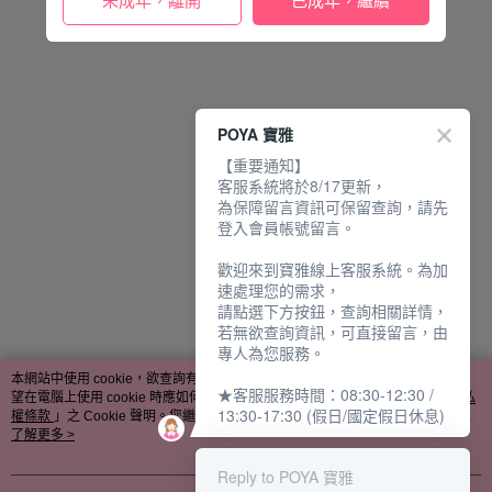
未成年，離開
已成年，繼續
POYA 寶雅
【重要通知】
客服系統將於8/17更新，
為保障留言資訊可保留查詢，請先
登入會員帳號留言。
歡迎來到寶雅線上客服系統。為加
速處理您的需求，
請點選下方按鈕，查詢相關詳情，
若無欲查詢資訊，可直接留言，由
專人為您服務。
本網站中使用 cookie，欲查詢有關本網站使用 cookie 方式之詳情，及若您不希
★客服服務時間：08:30-12:30 /
望在電腦上使用 cookie 時應如何變更電腦的 cookie 設定，請參閱本網站「
隱私
13:30-17:30 (假日/國定假日休息)
權條款
」之 Cookie 聲明。您繼續使用本網站即表示您同意本公司得按本網站使
用條款之 Cookie 聲明使用 cookie。
了解更多 >
Reply to POYA 寶雅