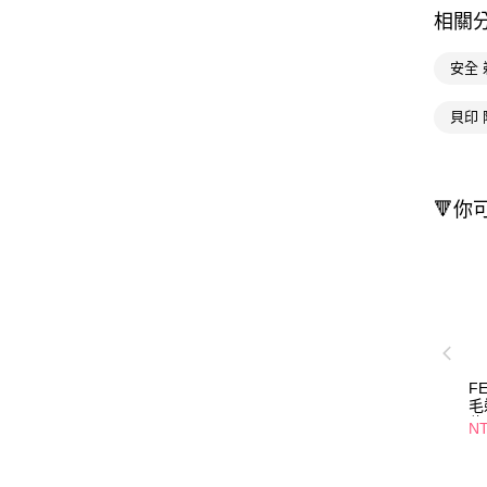
相關
安全 
貝印 
🔻你
F
毛
位
NT