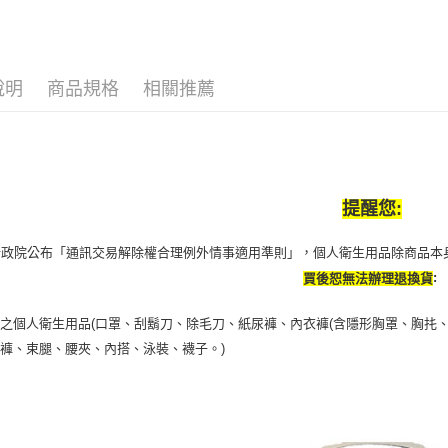
２．關於
付款後7-1
https://aft
每筆NT$6
３．未成
「AFTE
宅配(本島)
任。
說明
商品規格
相關推薦
４．使用「
每筆NT$1
即時審查
結果請求
付款後寶雅
５．嚴禁
每筆NT$8
形，恩沛
動。
提醒您:
行政院公布「通訊交易解除權合理例外情事適用準則」，個人衛生用品除商品本
:
買後恕無法辦理退換貨
之個人衛生用品(口罩、刮鬍刀、除毛刀、紙尿褲、內衣褲(含隱形胸罩、胸扥、
褲、束腿、腰夾、內搭、泳裝、襪子。)