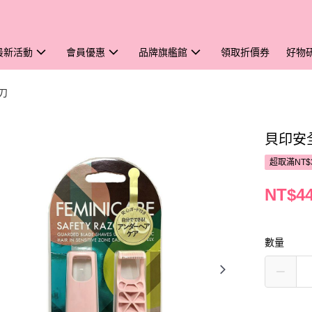
最新活動
會員優惠
品牌旗艦館
領取折價券
好物
刀
貝印安
超取滿NT$
NT$4
數量