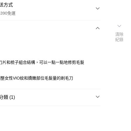
送方式
390免運
清除
紀錄
次付款
付款
刀片和梳子組合結構，可以一點一點地修剪毛髮
整女性VIO紋和嬌嫩部位毛髮量的剃毛刀
類 (1)
除毛/洗臉工具
除毛刀/除毛護理/輕便刀
y
享後付