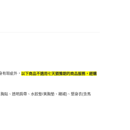
個人資料處理事宜，請瀏覽以下網址：
1取貨
ee.tw/terms/#terms3
5，滿NT$490(含以上)免運費
年的使用者請事先徵得法定代理人或監護人之同意方可使用
E先享後付」，若未經同意申辦者引起之損失，本公司不負相關責
AFTEE先享後付」時，將依據個別帳號之用戶狀況，依本公司
00，滿NT$790(含以上)免運費
核予不同之上限額度；若仍有額度不足之情形，本公司將視審查
用戶進行身份認證。
門市自取(由倉庫統一出貨)
一人註冊多個帳號或使用他人資訊註冊。若發現惡意使用之情
0，滿NT$290(含以上)免運費
科技股份有限公司將有權停止該用戶之使用額度並採取法律行
身有瑕疵外，
以下商品不適用七天猶豫期的商品服務，經購
胸貼、透明肩帶、水餃墊/美胸墊、襯裙)、塑身衣(含馬