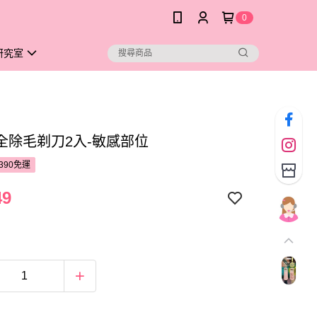
0
研究室
全除毛剃刀2入-敏感部位
390免運
49