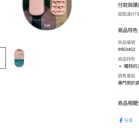
付款與運
超取滿NT$
付款方式
商品特色
POYA支付
商品編號
9953452
信用卡一
商品特色
超商取貨
獨特的
LINE Pay
銷售重點
專門用於調
Apple Pay
街口支付
商品相關分
悠遊付
時尚彩妝
分享
Google Pa
AFTEE先