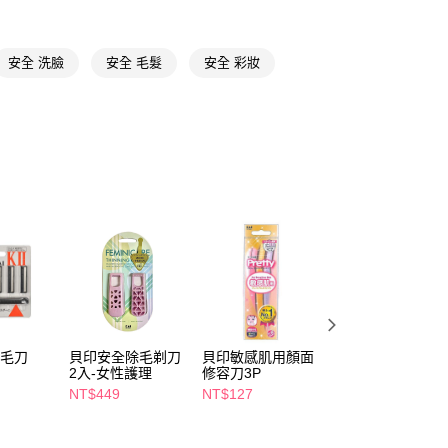
FTEE先享後付」】
先享後付是「在收到商品之後才付款」的支付方式。 讓您購物簡單
心！
安全 洗臉
安全 毛髮
安全 彩妝
：不需註冊會員、不需綁卡、不需儲值。
：只要手機號碼，簡訊認證，即可結帳。
：先確認商品／服務後，再付款。
付款
EE先享後付」結帳流程】
5，滿NT$390(含以上)免運費
方式選擇「AFTEE先享後付」後，將跳轉至「AFTEE先享後
頁面，進行簡訊認證並確認金額後，即可完成結帳。
家取貨
成立數日內，您將收到繳費通知簡訊。
費通知簡訊後14天內，點擊此簡訊中的連結，可透過四大超商
5，滿NT$390(含以上)免運費
網路銀行／等多元方式進行付款，方視為交易完成。
：結帳手續完成當下不需立刻繳費，但若您需要取消訂單，請聯
貨付款
的店家。未經商家同意取消之訂單仍視為有效，需透過AFTEE
繳納相關費用。
5，滿NT$490(含以上)免運費
否成功請以「AFTEE先享後付 」之結帳頁面顯示為準，若有關於
功／繳費後需取消欲退款等相關疑問，請聯繫「AFTEE先享後
爾富取貨
援中心」
https://netprotections.freshdesk.com/support/home
除毛刀
貝印安全除毛剃刀
貝印敏感肌用顏面
貝印安全修毛刀6
5，滿NT$490(含以上)免運費
2入-女性護理
修容刀3P
入
項】
NT$449
NT$127
NT$149
付款
恩沛科技股份有限公司提供之「AFTEE先享後付」服務完成之
依本服務之必要範圍內提供個人資料，並將交易相關給付款項請
5，滿NT$490(含以上)免運費
讓予恩沛科技股份有限公司。