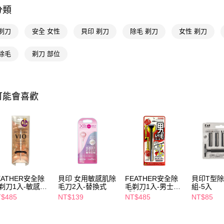
相關說明
分類
【關於「A
即享券
AFTEE
便利好安
剃刀
安全 女性
貝印 剃刀
除毛 剃刀
女性 剃刀
１．簡單
２．便利
運送方式
除毛
剃刀 部位
３．安心
全家取貨
【「AFT
每筆NT$6
１．於結帳
付」結帳
可能會喜歡
付款後全
２．訂單
３．收到繳
每筆NT$6
／ATM／
※ 請注意
萊爾富取
絡購買商品
先享後付
每筆NT$6
※ 交易是
是否繳費成
付款後萊
付客戶支
EATHER安全除
貝印 女用敏感肌除
FEATHER安全除
貝印T型
每筆NT$6
剃刀1入-敏感部
毛刀2入-替換式
毛剃刀1入-男士敏
組-5入
【注意事
感部位
$485
NT$139
NT$485
NT$85
7-11取貨
１．透過由
交易，需
每筆NT$6
求債權轉