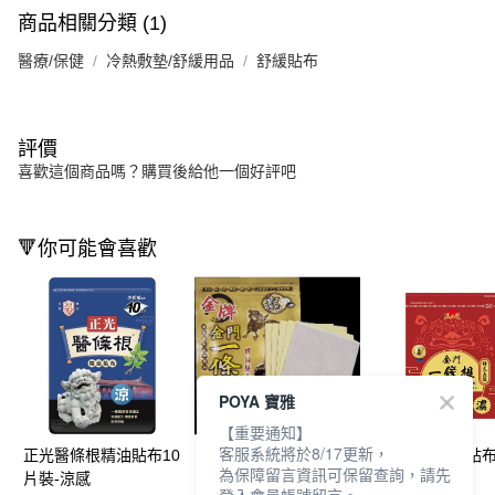
商品相關分類 (1)
醫療/保健
冷熱敷墊/舒緩用品
舒緩貼布
評價
喜歡這個商品嗎？購買後給他一個好評吧
🔻你可能會喜歡
POYA 寶雅
【重要通知】
客服系統將於8/17更新，
正光醫條根精油貼布10
龍牌一條根精油貼布8
溫太醫一條根貼布
為保障留言資訊可保留查詢，請先
片裝-涼感
片入-溫熱型
人蔘精油