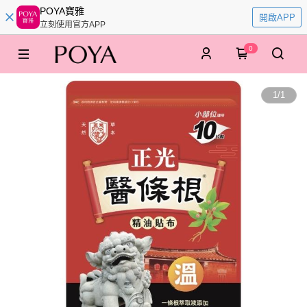
POYA寶雅
開啟APP
立刻使用官方APP
0
1
/
1