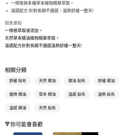
LINE Pay
一條根與多種草本植物精華萃取。
溫感配方:針對長期不適感，溫熱舒緩一整天!
Apple Pay
銷售重點
街口支付
一條根萃取液添加。
悠遊付
天然草本精油植物精華萃取。
溫感配方針對長期不適感溫熱舒緩一整天!
Google Pay
AFTEE先享後付
相關說明
相關分類
【關於「AFTEE先享後付」】
即享券
AFTEE先享後付是「在收到商品之後才付款」的支付方式。 讓您購物簡單
舒緩 貼布
天然 精油
精油 貼布
舒緩 精油
便利好安心！
１．簡單：不需註冊會員、不需綁卡、不需儲值。
運送方式
２．便利：只要手機號碼，簡訊認證，即可結帳。
植物 精油
草本 精油
溫感 貼布
溫熱 貼布
３．安心：先確認商品／服務後，再付款。
全家取貨付款
溫感 精油
天然 貼布
每筆NT$65，滿NT$390(含以上)免運費
【「AFTEE先享後付」結帳流程】
１．於結帳方式選擇「AFTEE先享後付」後，將跳轉至「AFTEE先享後付」
付款後全家取貨
結帳頁面，進行簡訊認證並確認金額後，即可完成結帳。
🔻你可能會喜歡
２．訂單成立數日內，您將收到繳費通知簡訊。
每筆NT$65，滿NT$390(含以上)免運費
３．收到繳費通知簡訊後14天內，點擊此簡訊中的連結，可透過四大超商／