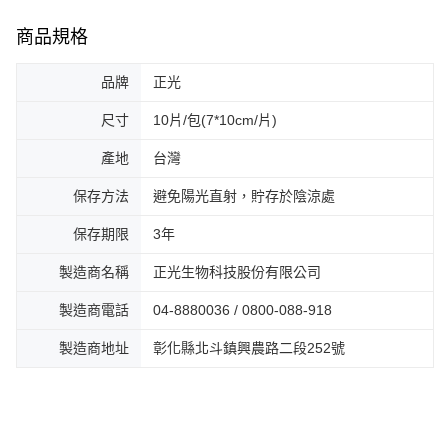
商品規格
品牌
正光
尺寸
10片/包(7*10cm/片)
產地
台灣
保存方法
避免陽光直射，貯存於陰涼處
保存期限
3年
製造商名稱
正光生物科技股份有限公司
製造商電話
04-8880036 / 0800-088-918
製造商地址
彰化縣北斗鎮興農路二段252號