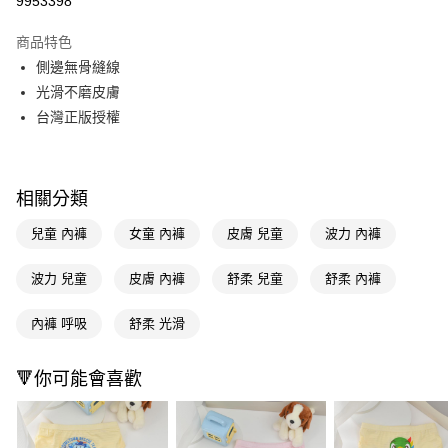
9953398
超商取貨付款
商品特色
LINE Pay
側邊無骨縫線
光滑不磨皮膚
Apple Pay
台灣正版授權
街口支付
悠遊付
相關分類
Google Pay
兒童 內褲
女童 內褲
皮膚 兒童
波力 內褲
AFTEE先享後付
相關說明
波力 兒童
皮膚 內褲
舒柔 兒童
舒柔 內褲
【關於「AFTEE先享後付」】
即享券
AFTEE先享後付是「在收到商品之後才付款」的支付方式。 讓您購物簡單
內褲 呼吸
舒柔 光滑
便利好安心！
１．簡單：不需註冊會員、不需綁卡、不需儲值。
運送方式
２．便利：只要手機號碼，簡訊認證，即可結帳。
🔻你可能會喜歡
３．安心：先確認商品／服務後，再付款。
全家取貨付款
每筆NT$65，滿NT$390(含以上)免運費
【「AFTEE先享後付」結帳流程】
１．於結帳方式選擇「AFTEE先享後付」後，將跳轉至「AFTEE先享後付」