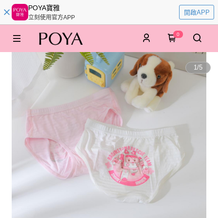
POYA寶雅
開啟APP
立刻使用官方APP
0
1
/
5