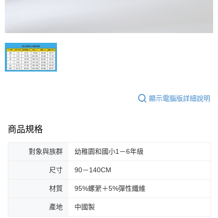
顯示電腦版詳細說明
商品規格
對象與族群
幼稚園和國小1－6年級
尺寸
90－140CM
材質
95%螺縈＋5%彈性纖維
產地
中國製