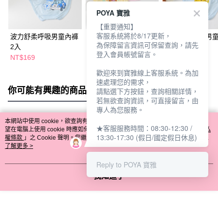
POYA 寶雅
【重要通知】
客服系統將於8/17更新，
波力舒柔呼吸男童內褲
汪汪隊舒柔呼吸女童內
巧虎舒柔呼吸男
為保障留言資訊可保留查詢，請先
2入
褲2入
2入
登入會員帳號留言。
NT$169
NT$149
NT$169
NT$169
歡迎來到寶雅線上客服系統。為加
速處理您的需求，
你可能有興趣的商品
全站排行
請點選下方按鈕，查詢相關詳情，
若無欲查詢資訊，可直接留言，由
專人為您服務。
本網站中使用 cookie，欲查詢有關本網站使用 cookie 方式之詳情，及若您不希
★客服服務時間：08:30-12:30 /
熱門標籤
望在電腦上使用 cookie 時應如何變更電腦的 cookie 設定，請參閱本網站「
隱私
13:30-17:30 (假日/國定假日休息)
權條款
」之 Cookie 聲明。您繼續使用本網站即表示您同意本公司得按本網站使
用條款之 Cookie 聲明使用 cookie。
了解更多 >
Reply to POYA 寶雅
我知道了