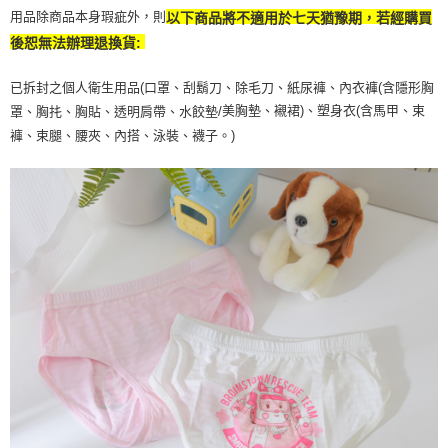
用品除商品本身瑕疵外，則
以下商品將不適用於七天猶豫期，若經購買
後恕無法辦理退換貨:
已拆封之個人衛生用品(口罩、刮鬍刀、除毛刀、紙尿褲、內衣褲(含隱形胸
美胸墊、襯裙)、塑身衣(含馬甲、束
罩、胸扥、胸貼、透明肩帶、水餃墊/
褲、束腿、腰夾、內搭、泳裝、襪子。)