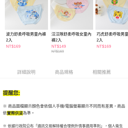
付款後全家取貨
結帳頁面，進行簡訊認證並確認金額後，即可完成結帳。
２．訂單成立數日內，您將收到繳費通知簡訊。
每筆NT$65，滿NT$390(含以上)免運費
３．收到繳費通知簡訊後14天內，點擊此簡訊中的連結，可透過四大超商／
ATM／網路銀行／等多元方式進行付款，方視為交易完成。
萊爾富取貨付款
※ 請注意：結帳手續完成當下不需立刻繳費，但若您需要取消訂單，請聯絡
每筆NT$65，滿NT$490(含以上)免運費
購買商品的店家。未經商家同意取消之訂單仍視為有效，需透過AFTEE先享
後付繳納相關費用。
波力舒柔呼吸男童內褲
汪汪隊舒柔呼吸女童內
巧虎舒柔呼吸男
付款後萊爾富取貨
※ 交易是否成功請以「AFTEE先享後付 」之結帳頁面顯示為準，若有關於
2入
褲2入
2入
是否繳費成功／繳費後需取消欲退款等相關疑問，請聯繫「AFTEE先享後付
NT$169
NT$149
NT$169
每筆NT$65，滿NT$490(含以上)免運費
客戶支援中心」
https://netprotections.freshdesk.com/support/home
NT$169
7-11取貨付款
【注意事項】
１．透過由恩沛科技股份有限公司提供之「AFTEE先享後付」服務完成之交
每筆NT$65，滿NT$490(含以上)免運費
易，需依本服務之必要範圍內提供個人資料，並將交易相關給付款項請求債
詳細說明
商品規格
相關推薦
權轉讓予恩沛科技股份有限公司。
付款後7-11取貨
２．關於個人資料處理事宜，請瀏覽以下網址：
每筆NT$65，滿NT$490(含以上)免運費
https://aftee.tw/terms/#terms3
３．未成年的使用者請事先徵得法定代理人或監護人之同意方可使用
提醒您:
宅配(本島)
「AFTEE先享後付」，若未經同意申辦者引起之損失，本公司不負相關責
任。
每筆NT$100，滿NT$790(含以上)免運費
４．使用「AFTEE先享後付」時，將依據個別帳號之用戶狀況，依本公司即
※ 商品圖檔顯示顏色會依個人手機/電腦螢幕顯示不同而有差異，商品
時審查核予不同之上限額度；若仍有額度不足之情形，本公司將視審查結果
付款後寶雅門市自取(由倉庫統一出貨)
依
為準。
實際供貨
請求用戶進行身份認證。
每筆NT$80，滿NT$290(含以上)免運費
５．嚴禁一人註冊多個帳號或使用他人資訊註冊。若發現惡意使用之情形，
※ 依據行政院公布「通訊交易解除權合理例外情事適用準則」，個人衛生
恩沛科技股份有限公司將有權停止該用戶之使用額度並採取法律行動。