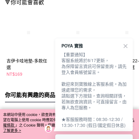
🔻你可能會喜歡
POYA 寶雅
【重要通知】
客服系統將於8/17更新，
吉伊卡哇地墊-多款任
角落小夥伴地墊-3款任
酷洛米少女襪-22-
為保障留言資訊可保留查詢，請先
選
選
26cm-多款任選
登入會員帳號留言。
NT$169
NT$169
NT$69
歡迎來到寶雅線上客服系統。為加
速處理您的需求，
你可能有興趣的商品
全站排行
請點選下方按鈕，查詢相關詳情，
若無欲查詢資訊，可直接留言，由
專人為您服務。
本網站中使用 cookie，欲查詢有關本網站使用 cookie 方式之詳情，及若您不希
★客服服務時間：08:30-12:30 /
熱門標籤
望在電腦上使用 cookie 時應如何變更電腦的 cookie 設定，請參閱本網站「
隱私
13:30-17:30 (假日/國定假日休息)
權條款
」之 Cookie 聲明。您繼續使用本網站即表示您同意本公司得按本網站使
用條款之 Cookie 聲明使用 cookie。
了解更多 >