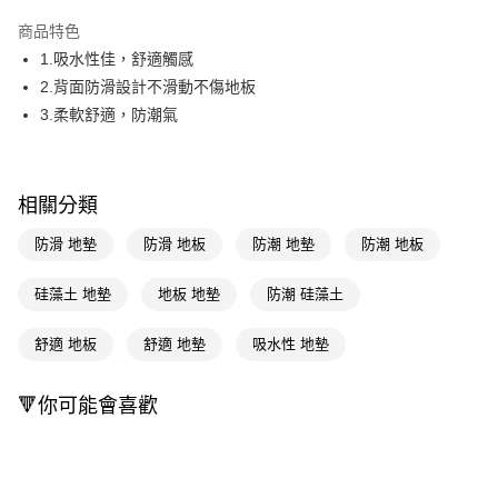
LINE Pay
商品特色
Apple Pay
1.吸水性佳，舒適觸感
2.背面防滑設計不滑動不傷地板
街口支付
3.柔軟舒適，防潮氣
悠遊付
Google Pay
相關分類
AFTEE先享後付
防滑 地墊
防滑 地板
防潮 地墊
防潮 地板
相關說明
【關於「AFTEE先享後付」】
即享券
AFTEE先享後付是「在收到商品之後才付款」的支付方式。 讓您購物簡單
硅藻土 地墊
地板 地墊
防潮 硅藻土
便利好安心！
１．簡單：不需註冊會員、不需綁卡、不需儲值。
運送方式
舒適 地板
舒適 地墊
吸水性 地墊
２．便利：只要手機號碼，簡訊認證，即可結帳。
３．安心：先確認商品／服務後，再付款。
宅配(本島)
🔻你可能會喜歡
每筆NT$100，滿NT$790(含以上)免運費
【「AFTEE先享後付」結帳流程】
１．於結帳方式選擇「AFTEE先享後付」後，將跳轉至「AFTEE先享後付」
結帳頁面，進行簡訊認證並確認金額後，即可完成結帳。
２．訂單成立數日內，您將收到繳費通知簡訊。
３．收到繳費通知簡訊後14天內，點擊此簡訊中的連結，可透過四大超商／