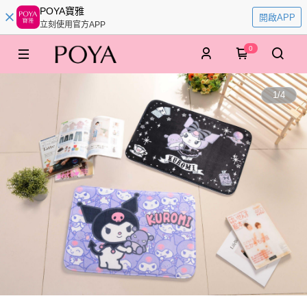
POYA寶雅
開啟APP
立刻使用官方APP
0
1
/
4