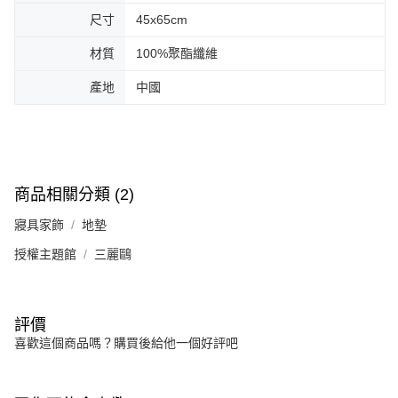
尺寸
45x65cm
材質
100%聚酯纖維
產地
中國
商品相關分類 (2)
寢具家飾
地墊
授權主題館
三麗鷗
評價
喜歡這個商品嗎？購買後給他一個好評吧