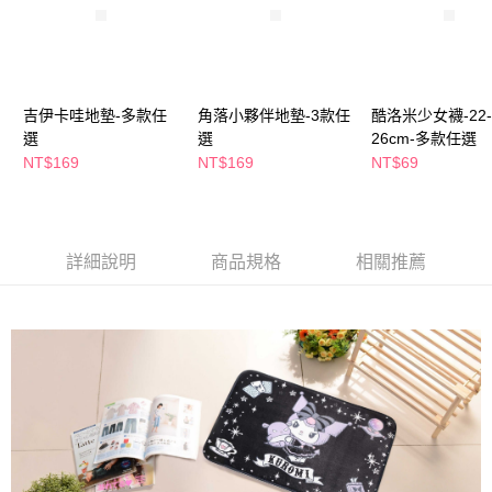
ATM／網路銀行／等多元方式進行付款，方視為交易完成。
※ 請注意：結帳手續完成當下不需立刻繳費，但若您需要取消訂單，請聯絡
購買商品的店家。未經商家同意取消之訂單仍視為有效，需透過AFTEE先享
後付繳納相關費用。
※ 交易是否成功請以「AFTEE先享後付 」之結帳頁面顯示為準，若有關於
是否繳費成功／繳費後需取消欲退款等相關疑問，請聯繫「AFTEE先享後付
吉伊卡哇地墊-多款任
角落小夥伴地墊-3款任
酷洛米少女襪-22-
客戶支援中心」
https://netprotections.freshdesk.com/support/home
選
選
26cm-多款任選
NT$169
NT$169
NT$69
【注意事項】
１．透過由恩沛科技股份有限公司提供之「AFTEE先享後付」服務完成之交
易，需依本服務之必要範圍內提供個人資料，並將交易相關給付款項請求債
權轉讓予恩沛科技股份有限公司。
２．關於個人資料處理事宜，請瀏覽以下網址：
詳細說明
商品規格
相關推薦
https://aftee.tw/terms/#terms3
３．未成年的使用者請事先徵得法定代理人或監護人之同意方可使用
「AFTEE先享後付」，若未經同意申辦者引起之損失，本公司不負相關責
任。
４．使用「AFTEE先享後付」時，將依據個別帳號之用戶狀況，依本公司即
時審查核予不同之上限額度；若仍有額度不足之情形，本公司將視審查結果
請求用戶進行身份認證。
５．嚴禁一人註冊多個帳號或使用他人資訊註冊。若發現惡意使用之情形，
恩沛科技股份有限公司將有權停止該用戶之使用額度並採取法律行動。