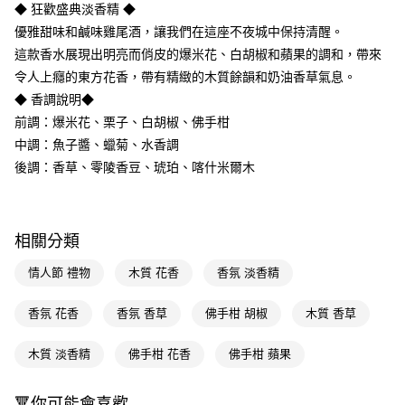
LINE Pay
◆ 狂歡盛典淡香精 ◆
優雅甜味和鹹味雞尾酒，讓我們在這座不夜城中保持清醒。
Apple Pay
這款香水展現出明亮而俏皮的爆米花、白胡椒和蘋果的調和，帶來
街口支付
令人上癮的東方花香，帶有精緻的木質餘韻和奶油香草氣息。
◆ 香調說明◆
悠遊付
前調：爆米花、栗子、白胡椒、佛手柑
Google Pay
中調：魚子醬、蠟菊、水香調
後調：香草、零陵香豆、琥珀、喀什米爾木
AFTEE先享後付
相關說明
【關於「AFTEE先享後付」】
即享券
AFTEE先享後付是「在收到商品之後才付款」的支付方式。 讓您購物簡單
相關分類
便利好安心！
１．簡單：不需註冊會員、不需綁卡、不需儲值。
運送方式
情人節 禮物
木質 花香
香氛 淡香精
２．便利：只要手機號碼，簡訊認證，即可結帳。
３．安心：先確認商品／服務後，再付款。
全家取貨付款
香氛 花香
香氛 香草
佛手柑 胡椒
木質 香草
每筆NT$65，滿NT$390(含以上)免運費
【「AFTEE先享後付」結帳流程】
１．於結帳方式選擇「AFTEE先享後付」後，將跳轉至「AFTEE先享後付」
木質 淡香精
佛手柑 花香
佛手柑 蘋果
付款後全家取貨
結帳頁面，進行簡訊認證並確認金額後，即可完成結帳。
２．訂單成立數日內，您將收到繳費通知簡訊。
每筆NT$65，滿NT$390(含以上)免運費
３．收到繳費通知簡訊後14天內，點擊此簡訊中的連結，可透過四大超商／
🔻你可能會喜歡