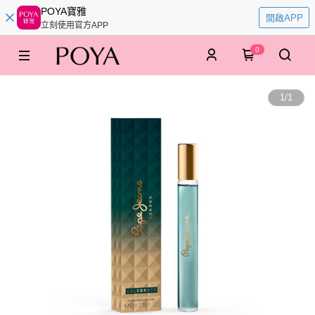
POYA寶雅
開啟APP
立刻使用官方APP
0
1
/
1