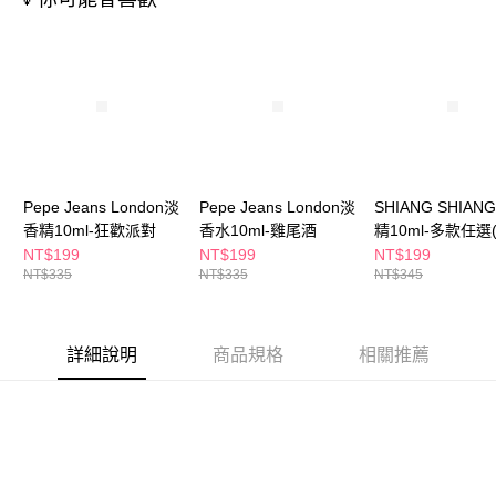
ATM／網路銀行／等多元方式進行付款，方視為交易完成。
萊爾富取貨付款
※ 請注意：結帳手續完成當下不需立刻繳費，但若您需要取消訂單，請聯絡
每筆NT$65，滿NT$490(含以上)免運費
購買商品的店家。未經商家同意取消之訂單仍視為有效，需透過AFTEE先享
後付繳納相關費用。
付款後萊爾富取貨
※ 交易是否成功請以「AFTEE先享後付 」之結帳頁面顯示為準，若有關於
是否繳費成功／繳費後需取消欲退款等相關疑問，請聯繫「AFTEE先享後付
每筆NT$65，滿NT$490(含以上)免運費
客戶支援中心」
https://netprotections.freshdesk.com/support/home
7-11取貨付款
【注意事項】
１．透過由恩沛科技股份有限公司提供之「AFTEE先享後付」服務完成之交
每筆NT$65，滿NT$490(含以上)免運費
易，需依本服務之必要範圍內提供個人資料，並將交易相關給付款項請求債
Pepe Jeans London淡
Pepe Jeans London淡
SHIANG SHIA
權轉讓予恩沛科技股份有限公司。
付款後7-11取貨
香精10ml-狂歡派對
香水10ml-雞尾酒
精10ml-多款任選(
２．關於個人資料處理事宜，請瀏覽以下網址：
號)
NT$199
NT$199
NT$199
每筆NT$65，滿NT$490(含以上)免運費
https://aftee.tw/terms/#terms3
NT$335
NT$335
NT$345
３．未成年的使用者請事先徵得法定代理人或監護人之同意方可使用
宅配(本島)
「AFTEE先享後付」，若未經同意申辦者引起之損失，本公司不負相關責
任。
每筆NT$100，滿NT$790(含以上)免運費
４．使用「AFTEE先享後付」時，將依據個別帳號之用戶狀況，依本公司即
詳細說明
商品規格
相關推薦
時審查核予不同之上限額度；若仍有額度不足之情形，本公司將視審查結果
付款後寶雅門市自取(由倉庫統一出貨)
請求用戶進行身份認證。
每筆NT$80，滿NT$290(含以上)免運費
５．嚴禁一人註冊多個帳號或使用他人資訊註冊。若發現惡意使用之情形，
恩沛科技股份有限公司將有權停止該用戶之使用額度並採取法律行動。