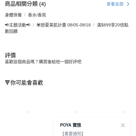
商品相關分類 (4)
查看全部
身體保養
香水/香氛
📢主題活動📢
💟戀夏美肌計畫 08/05-08/18
滿$899享20倍點
數回饋
評價
喜歡這個商品嗎？購買後給他一個好評吧
🔻你可能會喜歡
POYA 寶雅
【重要通知】