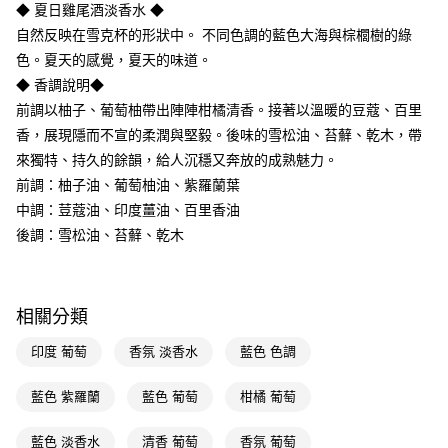
LINE Pay
◆ 夏日雞尾酒淡香水 ◆
自然反映在雪克杯的形狀中。 不同色調的藍色大海與棕櫚樹的綠
Apple Pay
色。夏天的感覺，夏天的味道。
街口支付
◆ 香調說明◆
前調以柚子、葡萄柚帶出陣陣柑橘清香。接著以溫暖的豆蔻、百里
悠遊付
香，展現隱而不宣的柔潤與堅毅。後味的雪松油、苔蘚、乾木，帶
Google Pay
來獨特、持久的餘韻，給人沉穩又奔放的成熟魅力。
前調：柚子油、葡萄柚油、紫羅蘭葉
AFTEE先享後付
中調：荳蔻油、印度薑油、百里香油
相關說明
後調：雪松油、苔蘚、乾木
【關於「AFTEE先享後付」】
即享券
AFTEE先享後付是「在收到商品之後才付款」的支付方式。 讓您購物簡單
便利好安心！
１．簡單：不需註冊會員、不需綁卡、不需儲值。
運送方式
２．便利：只要手機號碼，簡訊認證，即可結帳。
相關分類
３．安心：先確認商品／服務後，再付款。
全家取貨付款
印度 葡萄
香氛 淡香水
藍色 色調
每筆NT$65，滿NT$390(含以上)免運費
【「AFTEE先享後付」結帳流程】
１．於結帳方式選擇「AFTEE先享後付」後，將跳轉至「AFTEE先享後付」
藍色 紫羅蘭
藍色 葡萄
柑橘 葡萄
付款後全家取貨
結帳頁面，進行簡訊認證並確認金額後，即可完成結帳。
２．訂單成立數日內，您將收到繳費通知簡訊。
每筆NT$65，滿NT$390(含以上)免運費
３．收到繳費通知簡訊後14天內，點擊此簡訊中的連結，可透過四大超商／
藍色 淡香水
清香 葡萄
香氛 葡萄