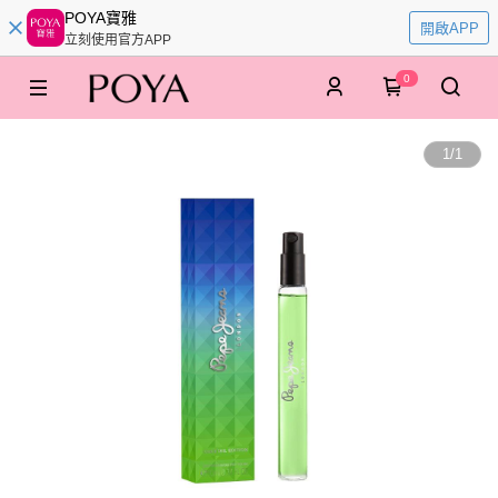
POYA寶雅
開啟APP
立刻使用官方APP
0
1
/
1