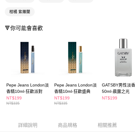
ATM／網路銀行／等多元方式進行付款，方視為交易完成。
萊爾富取貨付款
※ 請注意：結帳手續完成當下不需立刻繳費，但若您需要取消訂單，請聯絡
柑橘 紫羅蘭
每筆NT$65，滿NT$490(含以上)免運費
購買商品的店家。未經商家同意取消之訂單仍視為有效，需透過AFTEE先享
後付繳納相關費用。
付款後萊爾富取貨
※ 交易是否成功請以「AFTEE先享後付 」之結帳頁面顯示為準，若有關於
🔻你可能會喜歡
是否繳費成功／繳費後需取消欲退款等相關疑問，請聯繫「AFTEE先享後付
每筆NT$65，滿NT$490(含以上)免運費
客戶支援中心」
https://netprotections.freshdesk.com/support/home
7-11取貨付款
【注意事項】
１．透過由恩沛科技股份有限公司提供之「AFTEE先享後付」服務完成之交
每筆NT$65，滿NT$490(含以上)免運費
易，需依本服務之必要範圍內提供個人資料，並將交易相關給付款項請求債
權轉讓予恩沛科技股份有限公司。
付款後7-11取貨
２．關於個人資料處理事宜，請瀏覽以下網址：
每筆NT$65，滿NT$490(含以上)免運費
https://aftee.tw/terms/#terms3
３．未成年的使用者請事先徵得法定代理人或監護人之同意方可使用
宅配(本島)
「AFTEE先享後付」，若未經同意申辦者引起之損失，本公司不負相關責
Pepe Jeans London淡
Pepe Jeans London淡
GATSBY男性淡
任。
每筆NT$100，滿NT$790(含以上)免運費
香精10ml-狂歡派對
香精10ml-狂歡盛典
50ml-晨露之光
４．使用「AFTEE先享後付」時，將依據個別帳號之用戶狀況，依本公司即
NT$199
NT$199
NT$199
時審查核予不同之上限額度；若仍有額度不足之情形，本公司將視審查結果
付款後寶雅門市自取(由倉庫統一出貨)
NT$335
NT$335
請求用戶進行身份認證。
每筆NT$80，滿NT$290(含以上)免運費
５．嚴禁一人註冊多個帳號或使用他人資訊註冊。若發現惡意使用之情形，
恩沛科技股份有限公司將有權停止該用戶之使用額度並採取法律行動。
詳細說明
商品規格
相關推薦