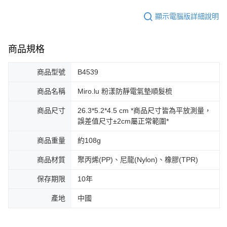
顯示電腦版詳細說明
商品規格
商品型號
B4539
商品名稱
Miro.lu 粉漾防靜電氣墊順髮梳
商品尺寸
26.3*5.2*4.5 cm *商品尺寸皆為平放測量，
誤差值尺寸±2cm屬正常範圍*
商品重量
約108g
商品材質
聚丙烯(PP)、尼龍(Nylon)、橡膠(TPR)
保存期限
10年
產地
中國