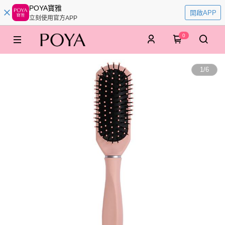
POYA寶雅
開啟APP
立刻使用官方APP
0
1
/
6