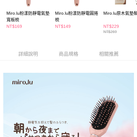
萊爾富取貨付款
※ 請注意：結帳手續完成當下不需立刻繳費，但若您需要取消訂單，請聯絡
每筆NT$65，滿NT$490(含以上)免運費
購買商品的店家。未經商家同意取消之訂單仍視為有效，需透過AFTEE先享
Miro.lu粉漾防靜電氣墊
Miro.lu粉漾防靜電圓捲
Miro.lu原木氣
後付繳納相關費用。
寬板梳
梳
付款後萊爾富取貨
※ 交易是否成功請以「AFTEE先享後付 」之結帳頁面顯示為準，若有關於
是否繳費成功／繳費後需取消欲退款等相關疑問，請聯繫「AFTEE先享後付
NT$169
NT$149
NT$229
每筆NT$65，滿NT$490(含以上)免運費
客戶支援中心」
https://netprotections.freshdesk.com/support/home
NT$269
7-11取貨付款
【注意事項】
１．透過由恩沛科技股份有限公司提供之「AFTEE先享後付」服務完成之交
每筆NT$65，滿NT$490(含以上)免運費
易，需依本服務之必要範圍內提供個人資料，並將交易相關給付款項請求債
詳細說明
商品規格
相關推薦
權轉讓予恩沛科技股份有限公司。
付款後7-11取貨
２．關於個人資料處理事宜，請瀏覽以下網址：
每筆NT$65，滿NT$490(含以上)免運費
https://aftee.tw/terms/#terms3
３．未成年的使用者請事先徵得法定代理人或監護人之同意方可使用
宅配(本島)
「AFTEE先享後付」，若未經同意申辦者引起之損失，本公司不負相關責
任。
每筆NT$100，滿NT$790(含以上)免運費
４．使用「AFTEE先享後付」時，將依據個別帳號之用戶狀況，依本公司即
時審查核予不同之上限額度；若仍有額度不足之情形，本公司將視審查結果
付款後寶雅門市自取(由倉庫統一出貨)
請求用戶進行身份認證。
每筆NT$80，滿NT$290(含以上)免運費
５．嚴禁一人註冊多個帳號或使用他人資訊註冊。若發現惡意使用之情形，
恩沛科技股份有限公司將有權停止該用戶之使用額度並採取法律行動。