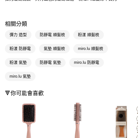
Apple Pay
街口支付
相關分類
悠遊付
彈力 造型
防靜電 順髮梳
粉漾 順髮梳
Google Pay
粉漾 防靜電
氣墊 順髮梳
miro.lu 順髮梳
AFTEE先享後付
相關說明
粉漾 氣墊
防靜電 氣墊
miro.lu 防靜電
【關於「AFTEE先享後付」】
即享券
AFTEE先享後付是「在收到商品之後才付款」的支付方式。 讓您購物簡單
miro.lu 氣墊
便利好安心！
１．簡單：不需註冊會員、不需綁卡、不需儲值。
運送方式
２．便利：只要手機號碼，簡訊認證，即可結帳。
🔻你可能會喜歡
３．安心：先確認商品／服務後，再付款。
全家取貨付款
每筆NT$65，滿NT$390(含以上)免運費
【「AFTEE先享後付」結帳流程】
１．於結帳方式選擇「AFTEE先享後付」後，將跳轉至「AFTEE先享後付」
付款後全家取貨
結帳頁面，進行簡訊認證並確認金額後，即可完成結帳。
２．訂單成立數日內，您將收到繳費通知簡訊。
每筆NT$65，滿NT$390(含以上)免運費
３．收到繳費通知簡訊後14天內，點擊此簡訊中的連結，可透過四大超商／
ATM／網路銀行／等多元方式進行付款，方視為交易完成。