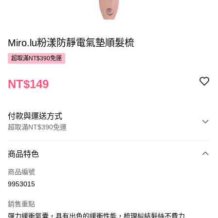
Miro.lu粉漾防靜電氣墊順髮梳
超取滿NT$390免運
NT$149
付款與運送方式
超取滿NT$390免運
付款方式
商品特色
POYA支付
商品編號
信用卡一次付款
9953015
超商取貨付款
銷售重點
LINE Pay
彈力緩衝氣囊，具有出色的緩衝性能，梳理糾結髮絲不費力