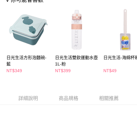
🔻你可能會喜歡
ATM／網路銀行／等多元方式進行付款，方視為交易完成。
萊爾富取貨付款
※ 請注意：結帳手續完成當下不需立刻繳費，但若您需要取消訂單，請聯絡
每筆NT$65，滿NT$490(含以上)免運費
購買商品的店家。未經商家同意取消之訂單仍視為有效，需透過AFTEE先享
後付繳納相關費用。
付款後萊爾富取貨
※ 交易是否成功請以「AFTEE先享後付 」之結帳頁面顯示為準，若有關於
是否繳費成功／繳費後需取消欲退款等相關疑問，請聯繫「AFTEE先享後付
每筆NT$65，滿NT$490(含以上)免運費
客戶支援中心」
https://netprotections.freshdesk.com/support/home
7-11取貨付款
【注意事項】
１．透過由恩沛科技股份有限公司提供之「AFTEE先享後付」服務完成之交
每筆NT$65，滿NT$490(含以上)免運費
日光生活方形泡麵碗-
日光生活雙飲運動水壺
日光生活-海綿杯
易，需依本服務之必要範圍內提供個人資料，並將交易相關給付款項請求債
藍
1L-粉
權轉讓予恩沛科技股份有限公司。
付款後7-11取貨
２．關於個人資料處理事宜，請瀏覽以下網址：
NT$349
NT$399
NT$49
每筆NT$65，滿NT$490(含以上)免運費
https://aftee.tw/terms/#terms3
３．未成年的使用者請事先徵得法定代理人或監護人之同意方可使用
宅配(本島)
「AFTEE先享後付」，若未經同意申辦者引起之損失，本公司不負相關責
任。
每筆NT$100，滿NT$790(含以上)免運費
４．使用「AFTEE先享後付」時，將依據個別帳號之用戶狀況，依本公司即
詳細說明
商品規格
相關推薦
時審查核予不同之上限額度；若仍有額度不足之情形，本公司將視審查結果
付款後寶雅門市自取(由倉庫統一出貨)
請求用戶進行身份認證。
每筆NT$80，滿NT$290(含以上)免運費
５．嚴禁一人註冊多個帳號或使用他人資訊註冊。若發現惡意使用之情形，
恩沛科技股份有限公司將有權停止該用戶之使用額度並採取法律行動。