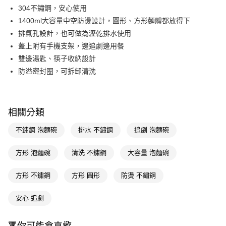
LINE Pay
304不鏽鋼，安心使用
1400ml大容量中空防燙設計，圓形、方形麵體都放得下
Apple Pay
排氣孔設計，也可做為瀝乾排水使用
街口支付
蓋上附有手機支架，邊追劇邊用餐
雙邊湯匙、筷子收納設計
悠遊付
防溢密封圈，可拆卸清洗
Google Pay
AFTEE先享後付
相關說明
相關分類
【關於「AFTEE先享後付」】
即享券
不鏽鋼 泡麵碗
排水 不鏽鋼
追劇 泡麵碗
AFTEE先享後付是「在收到商品之後才付款」的支付方式。 讓您購物簡單
便利好安心！
１．簡單：不需註冊會員、不需綁卡、不需儲值。
方形 泡麵碗
清洗 不鏽鋼
大容量 泡麵碗
運送方式
２．便利：只要手機號碼，簡訊認證，即可結帳。
３．安心：先確認商品／服務後，再付款。
全家取貨付款
方形 不鏽鋼
方形 圓形
防燙 不鏽鋼
每筆NT$65，滿NT$390(含以上)免運費
【「AFTEE先享後付」結帳流程】
１．於結帳方式選擇「AFTEE先享後付」後，將跳轉至「AFTEE先享後付」
安心 追劇
付款後全家取貨
結帳頁面，進行簡訊認證並確認金額後，即可完成結帳。
２．訂單成立數日內，您將收到繳費通知簡訊。
每筆NT$65，滿NT$390(含以上)免運費
３．收到繳費通知簡訊後14天內，點擊此簡訊中的連結，可透過四大超商／