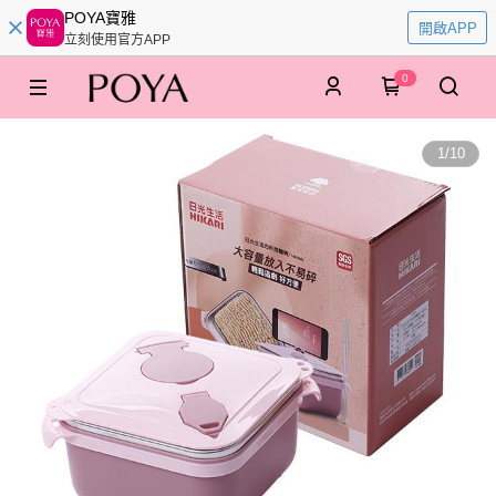
POYA寶雅
開啟APP
立刻使用官方APP
0
1
/
10