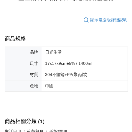
顯示電腦版詳細說明
商品規格
品牌
日光生活
尺寸
17x17x9cm±5% / 1400ml
材質
304不鏽鋼+PP(聚丙烯)
產地
中國
商品相關分類 (1)
生活日用
碗盤餐具
碗盤/器皿