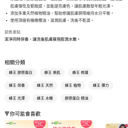
肌膚彈性及緊緻感，並能提亮膚色，讓肌膚散發年輕光澤。
Apple Pay
添加多重天然植物精油，幫助修護肌膚屏障維持水分平衡。
街口支付
使用頂級有機橄欖油，滋潤肌膚，洗後不乾澀。
悠遊付
銷售重點
潔淨同時保養，讓洗後肌膚展現膨潤水嫩。
Google Pay
AFTEE先享後付
相關說明
相關分類
【關於「AFTEE先享後付」】
即享券
AFTEE先享後付是「在收到商品之後才付款」的支付方式。 讓您購物簡單
蜂王 膠原蛋白
蜂王 美肌
蜂王 修護
便利好安心！
１．簡單：不需註冊會員、不需綁卡、不需儲值。
運送方式
２．便利：只要手機號碼，簡訊認證，即可結帳。
蜂王 保養
蜂王 天然
蜂王 植物
蜂王 彈力
３．安心：先確認商品／服務後，再付款。
全家取貨付款
蜂王 光澤
蜂王 水嫩
膠原蛋白 精油
每筆NT$65，滿NT$390(含以上)免運費
【「AFTEE先享後付」結帳流程】
１．於結帳方式選擇「AFTEE先享後付」後，將跳轉至「AFTEE先享後付」
付款後全家取貨
結帳頁面，進行簡訊認證並確認金額後，即可完成結帳。
🔻你可能會喜歡
２．訂單成立數日內，您將收到繳費通知簡訊。
每筆NT$65，滿NT$390(含以上)免運費
３．收到繳費通知簡訊後14天內，點擊此簡訊中的連結，可透過四大超商／
ATM／網路銀行／等多元方式進行付款，方視為交易完成。