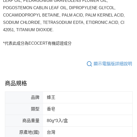
LEAF OIL, PELARGONIUM GRAVEOLENS FLOWER OIL,
POGOSTEMON CABLIN LEAF OIL, DIPROPYLENE GLYCOL,
COCAMIDOPROPYL BETAINE, PALM ACID, PALM KERNEL ACID,
SODIUM CHLORIDE, TETRASODIUM EDTA, ETIDRONIC ACID, CI
42051, TITANIUM DIOXIDE.
*代表此成分為ECOCERT有機認證成分
顯示電腦版詳細說明
商品規格
品牌
蜂王
類型
香皂
商品重量
80g*3入/盒
原產地(國)
台灣