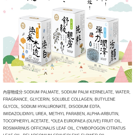
內容物成分:SODIUM PALMATE, SODIUM PALM KERNELATE, WATER,
FRAGRANCE, GLYCERIN, SOLUBLE COLLAGEN, BUTYLENE
GLYCOL, SODIUM HYALURONATE, DISODIUM EDTA,
IMIDAZOLIDINYL UREA, METHYL PARABEN, ALPHA-ARBUTIN,
TOCOPHERYL ACETATE, *OLEA EUROPAEA (OLIVE) FRUIT OIL,
ROSMARINUS OFFICINALIS LEAF OIL, CYMBOPOGON CITRATUS