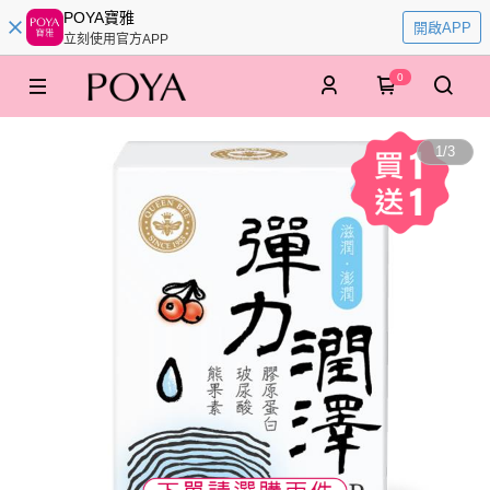
POYA寶雅
開啟APP
立刻使用官方APP
0
1
/
3