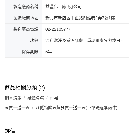
製造廠商名稱
益豐化工廠(股)公司
製造廠商地址
新北市新店區中正路四維巷2弄7號1樓
製造廠商電話
02-22185777
功效
溫和潔淨及滋潤肌膚，重現肌膚彈力煥白。
保存期限
5年
商品相關分類 (2)
個人清潔
身體清潔
香皂
🔥買一送一🔥
超低特談🔥超狂買一送一🔥(下單請選購兩件)
評價