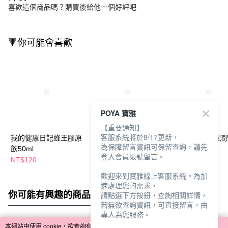
喜歡這個商品嗎？購買後給他一個好評吧
🔻你可能會喜歡
POYA 寶雅
【重要通知】
客服系統將於8/17更新，
我的健康日記蜂王膠原
我的健康日記蜂王膠原
isLeaf蜂王乳彈
為保障留言資訊可保留查詢，請先
飲50ml
飲50ml-6入
凝露80g
登入會員帳號留言。
NT$120
NT$559
NT$580
NT$880
歡迎來到寶雅線上客服系統。為加
速處理您的需求，
你可能有興趣的商品
全站排行
請點選下方按鈕，查詢相關詳情，
若無欲查詢資訊，可直接留言，由
專人為您服務。
本網站中使用 cookie，欲查詢有關本網站使用 cookie 方式之詳情，及若您不希