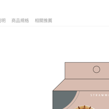
２．關於
付款後7-1
https://aft
每筆NT$6
３．未成
「AFTE
宅配(本島)
任。
說明
商品規格
相關推薦
４．使用「
每筆NT$1
即時審查
結果請求
付款後寶雅
５．嚴禁
每筆NT$8
形，恩沛
動。