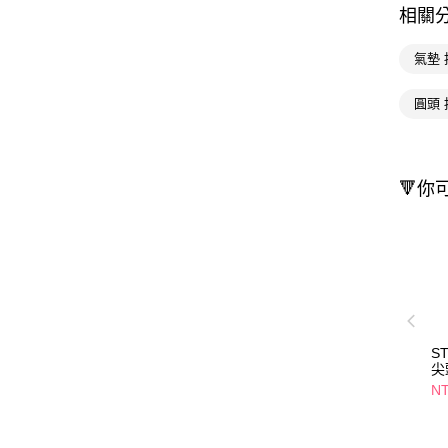
相關
氣墊
圓頭 
🔻你
S
尖
NT