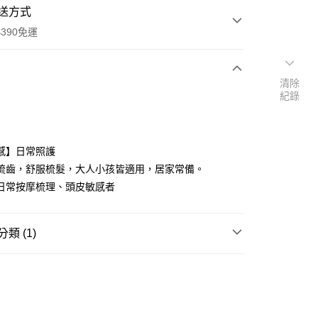
送方式
390免運
清除
紀錄
次付款
付款
感】日常照護
梳齒，舒服梳髮，大人小孩皆適用，居家常備。
日常按摩梳理、頭皮敏感者
類 (1)
美髮用品
梳子
y
享後付