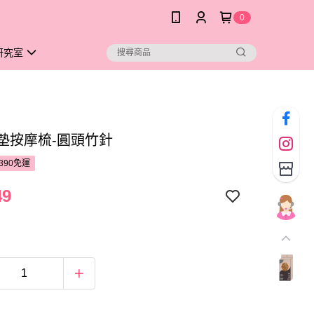
0
研究室
氣墊按摩梳-圓頭竹針
390免運
49