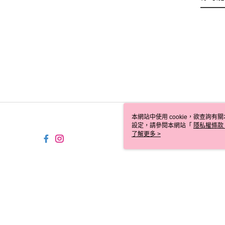
本網站中使用 cookie，欲查詢有關
設定，請參閱本網站「
隱私權條款
使用 cookie。
了解更多 >
TW-MWG1-67-141 Web2.0 D
© 2026 by 寶雅國際股份有限公司