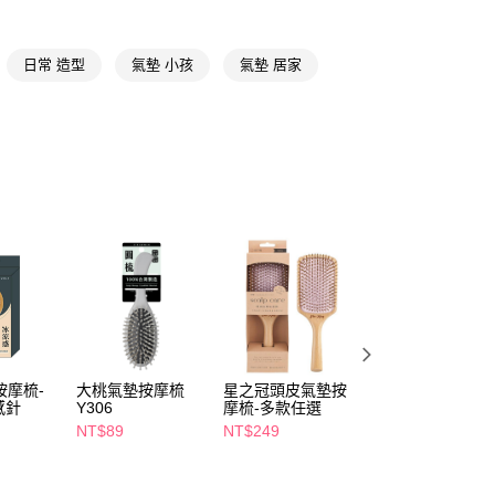
FTEE先享後付」】
先享後付是「在收到商品之後才付款」的支付方式。 讓您購物簡單
日常 造型
氣墊 小孩
氣墊 居家
心！
：不需註冊會員、不需綁卡、不需儲值。
：只要手機號碼，簡訊認證，即可結帳。
：先確認商品／服務後，再付款。
付款
EE先享後付」結帳流程】
5，滿NT$390(含以上)免運費
方式選擇「AFTEE先享後付」後，將跳轉至「AFTEE先享後
頁面，進行簡訊認證並確認金額後，即可完成結帳。
家取貨
成立數日內，您將收到繳費通知簡訊。
費通知簡訊後14天內，點擊此簡訊中的連結，可透過四大超商
5，滿NT$390(含以上)免運費
網路銀行／等多元方式進行付款，方視為交易完成。
：結帳手續完成當下不需立刻繳費，但若您需要取消訂單，請聯
貨付款
的店家。未經商家同意取消之訂單仍視為有效，需透過AFTEE
繳納相關費用。
5，滿NT$490(含以上)免運費
否成功請以「AFTEE先享後付 」之結帳頁面顯示為準，若有關於
功／繳費後需取消欲退款等相關疑問，請聯繫「AFTEE先享後
爾富取貨
援中心」
https://netprotections.freshdesk.com/support/home
按摩梳-
大桃氣墊按摩梳
星之冠頭皮氣墊按
Miro.lu 原木氣墊
5，滿NT$490(含以上)免運費
感針
Y306
摩梳-多款任選
摩梳
項】
NT$89
NT$249
NT$269
付款
恩沛科技股份有限公司提供之「AFTEE先享後付」服務完成之
依本服務之必要範圍內提供個人資料，並將交易相關給付款項請
5，滿NT$490(含以上)免運費
讓予恩沛科技股份有限公司。