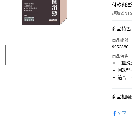
付款與運
超取滿NT$
付款方式
商品特色
POYA支付
商品編號
9952886
信用卡一
商品特色
超商取貨
【圓滑
圓珠型
LINE Pay
適合：
Apple Pay
街口支付
商品相關分
悠遊付
染髮造型
分享
Google Pa
AFTEE先