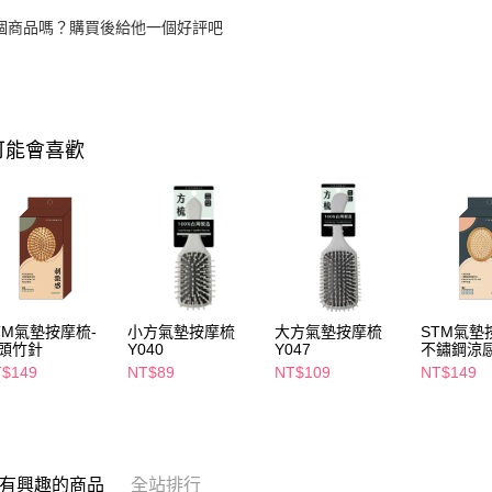
個商品嗎？購買後給他一個好評吧
可能會喜歡
TM氣墊按摩梳-
小方氣墊按摩梳
大方氣墊按摩梳
STM氣墊
頭竹針
Y040
Y047
不鏽鋼涼
$149
NT$89
NT$109
NT$149
有興趣的商品
全站排行