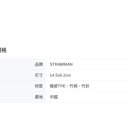
規格
品牌
STRAWMAN
尺寸
14.5x6.2cm
材質
橡膠TPE、竹柄、竹針
產地
中國