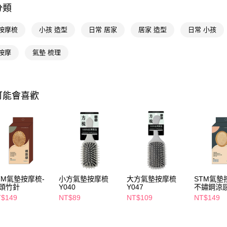
相關說明
分類
【關於「A
即享券
AFTEE
 按摩梳
小孩 造型
日常 居家
居家 造型
日常 小孩
便利好安
１．簡單
２．便利
按摩
氣墊 梳理
運送方式
３．安心
全家取貨
【「AFT
每筆NT$6
１．於結帳
可能會喜歡
付」結帳
付款後全
２．訂單
３．收到繳
每筆NT$6
／ATM／
※ 請注意
萊爾富取
絡購買商品
先享後付
每筆NT$6
※ 交易是
是否繳費成
付款後萊
付客戶支
TM氣墊按摩梳-
小方氣墊按摩梳
大方氣墊按摩梳
STM氣墊
每筆NT$6
頭竹針
Y040
Y047
不鏽鋼涼
【注意事
$149
NT$89
NT$109
NT$149
7-11取貨
１．透過由
交易，需
每筆NT$6
求債權轉