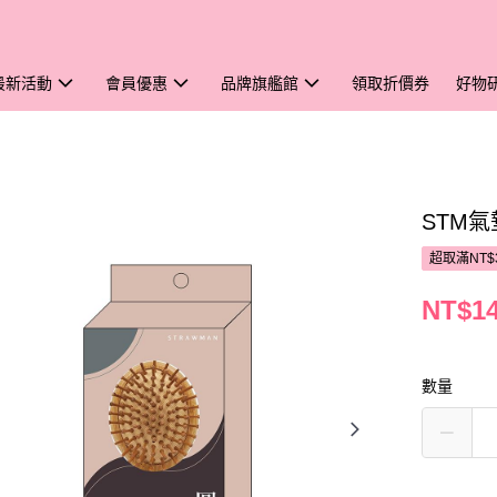
最新活動
會員優惠
品牌旗艦館
領取折價券
好物
STM
超取滿NT$
NT$1
數量