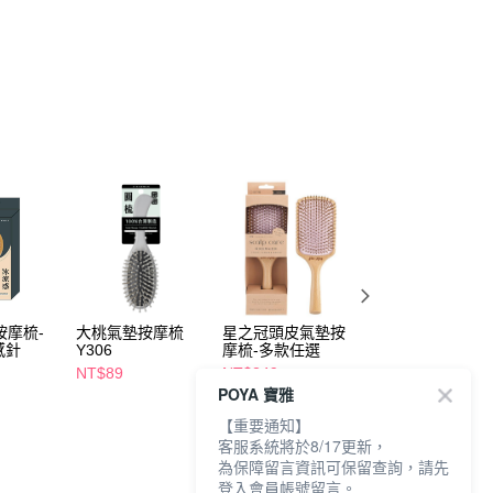
按摩梳-
大桃氣墊按摩梳
星之冠頭皮氣墊按
Miro.lu 原木氣墊
感針
Y306
摩梳-多款任選
摩梳
NT$89
NT$249
NT$269
POYA 寶雅
【重要通知】
客服系統將於8/17更新，
為保障留言資訊可保留查詢，請先
登入會員帳號留言。