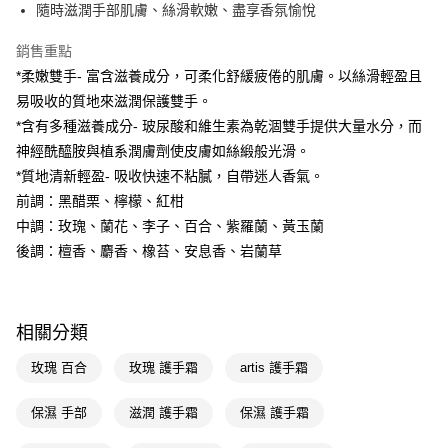
LINE Pay
隨時滋潤手部肌膚、絲滑軟嫩、盡享香氛愉悅
Apple Pay
銷售重點
*柔嫩雙手- 富含滋養成分，可柔化舒緩疲倦的肌膚。以絲滑輕盈且
街口支付
易吸收的質地來滋潤保護雙手。
悠遊付
*含有多種滋養成分- 玻尿酸和維生素為乾涸雙手提供大量水分，而
神經酰醯胺與植系潤膚劑使皮膚如絲緞般光滑。
Google Pay
*質地清新輕盈- 吸收快速不粘膩，自帶迷人香氣。
AFTEE先享後付
前調：黑醋栗、檸檬、紅柑
相關說明
中調：玫瑰、蘭花、李子、百合、紫羅蘭、黃玉蘭
【關於「AFTEE先享後付」】
後調：檀香、麝香、橡苔、安息香、岩蘭草
即享券
AFTEE先享後付是「在收到商品之後才付款」的支付方式。 讓您購物簡單
便利好安心！
１．簡單：不需註冊會員、不需綁卡、不需儲值。
運送方式
２．便利：只要手機號碼，簡訊認證，即可結帳。
３．安心：先確認商品／服務後，再付款。
相關分類
全家取貨付款
每筆NT$65，滿NT$390(含以上)免運費
【「AFTEE先享後付」結帳流程】
玫瑰 百合
玫瑰 護手霜
artis 護手霜
１．於結帳方式選擇「AFTEE先享後付」後，將跳轉至「AFTEE先享後付」
付款後全家取貨
結帳頁面，進行簡訊認證並確認金額後，即可完成結帳。
保濕 手部
滋潤 護手霜
保濕 護手霜
２．訂單成立數日內，您將收到繳費通知簡訊。
每筆NT$65，滿NT$390(含以上)免運費
３．收到繳費通知簡訊後14天內，點擊此簡訊中的連結，可透過四大超商／