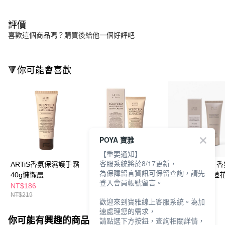
評價
喜歡這個商品嗎？購買後給他一個好評吧
🔻你可能會喜歡
POYA 寶雅
【重要通知】
客服系統將於8/17更新，
ARTiS香氛保濕護手霜
ARTiS香氛保濕護手霜
ARTiS di Voce
為保障留言資訊可保留查詢，請先
40g慵懶晨
40g-梔子花
濕護手霜40g-橙
登入會員帳號留言。
NT$186
NT$186
NT$280
NT$219
NT$219
歡迎來到寶雅線上客服系統。為加
速處理您的需求，
你可能有興趣的商品
全站排行
請點選下方按鈕，查詢相關詳情，