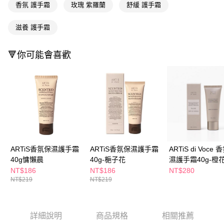
ATM／網路銀行／等多元方式進行付款，方視為交易完成。
香氛 護手霜
玫瑰 紫羅蘭
舒緩 護手霜
萊爾富取貨付款
※ 請注意：結帳手續完成當下不需立刻繳費，但若您需要取消訂單，請聯絡
每筆NT$65，滿NT$490(含以上)免運費
購買商品的店家。未經商家同意取消之訂單仍視為有效，需透過AFTEE先享
滋養 護手霜
後付繳納相關費用。
付款後萊爾富取貨
※ 交易是否成功請以「AFTEE先享後付 」之結帳頁面顯示為準，若有關於
是否繳費成功／繳費後需取消欲退款等相關疑問，請聯繫「AFTEE先享後付
每筆NT$65，滿NT$490(含以上)免運費
🔻你可能會喜歡
客戶支援中心」
https://netprotections.freshdesk.com/support/home
7-11取貨付款
【注意事項】
１．透過由恩沛科技股份有限公司提供之「AFTEE先享後付」服務完成之交
每筆NT$65，滿NT$490(含以上)免運費
易，需依本服務之必要範圍內提供個人資料，並將交易相關給付款項請求債
權轉讓予恩沛科技股份有限公司。
付款後7-11取貨
２．關於個人資料處理事宜，請瀏覽以下網址：
每筆NT$65，滿NT$490(含以上)免運費
https://aftee.tw/terms/#terms3
３．未成年的使用者請事先徵得法定代理人或監護人之同意方可使用
宅配(本島)
「AFTEE先享後付」，若未經同意申辦者引起之損失，本公司不負相關責
任。
每筆NT$100，滿NT$790(含以上)免運費
ARTiS香氛保濕護手霜
ARTiS香氛保濕護手霜
ARTiS di Voce
４．使用「AFTEE先享後付」時，將依據個別帳號之用戶狀況，依本公司即
40g慵懶晨
40g-梔子花
濕護手霜40g-橙
時審查核予不同之上限額度；若仍有額度不足之情形，本公司將視審查結果
付款後寶雅門市自取(由倉庫統一出貨)
NT$186
NT$186
NT$280
請求用戶進行身份認證。
NT$219
NT$219
每筆NT$80，滿NT$290(含以上)免運費
５．嚴禁一人註冊多個帳號或使用他人資訊註冊。若發現惡意使用之情形，
恩沛科技股份有限公司將有權停止該用戶之使用額度並採取法律行動。
詳細說明
商品規格
相關推薦