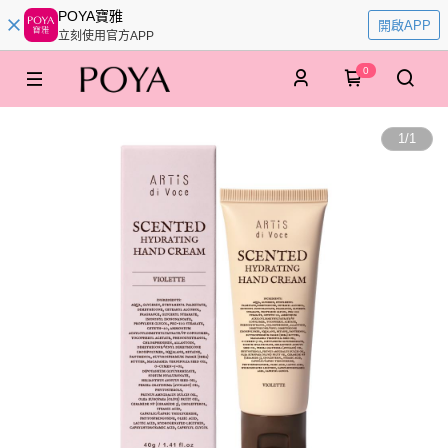
POYA寶雅
開啟APP
立刻使用官方APP
0
1
/
1