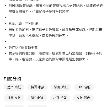
萊爾富取貨付款
※ 請注意：結帳手續完成當下不需立刻繳費，但若您需要取消訂單，請聯絡
附98張服裝貼紙，根據不同的裝扮找出合適的貼紙，訓練孩子的
每筆NT$65，滿NT$490(含以上)免運費
購買商品的店家。未經商家同意取消之訂單仍視為有效，需透過AFTEE先享
後付繳納相關費用。
辨識與觀察力，也滿足孩子愛打扮的慾望。
付款後萊爾富取貨
※ 交易是否成功請以「AFTEE先享後付 」之結帳頁面顯示為準，若有關於
是否繳費成功／繳費後需取消欲退款等相關疑問，請聯繫「AFTEE先享後付
每筆NT$65，滿NT$490(含以上)免運費
彩圖示範，辨別色彩
客戶支援中心」
https://netprotections.freshdesk.com/support/home
搭配著色範例，提供孩子著色靈感，輕鬆獲得成就感。也能自由
7-11取貨付款
【注意事項】
塗鴉，練習色彩搭配，啟發色彩創造力。
１．透過由恩沛科技股份有限公司提供之「AFTEE先享後付」服務完成之交
每筆NT$65，滿NT$490(含以上)免運費
易，需依本服務之必要範圍內提供個人資料，並將交易相關給付款項請求債
權轉讓予恩沛科技股份有限公司。
付款後7-11取貨
勞作DIY練習動手做
２．關於個人資料處理事宜，請瀏覽以下網址：
每筆NT$65，滿NT$490(含以上)免運費
標示摺線與裁剪線，簡單摺一摺就能做出城堡場景，訓練孩子的
https://aftee.tw/terms/#terms3
３．未成年的使用者請事先徵得法定代理人或監護人之同意方可使用
手、眼、腦協調，玩家家酒的過程中還能增加想像力。
宅配(本島)
「AFTEE先享後付」，若未經同意申辦者引起之損失，本公司不負相關責
任。
每筆NT$100，滿NT$790(含以上)免運費
４．使用「AFTEE先享後付」時，將依據個別帳號之用戶狀況，依本公司即
時審查核予不同之上限額度；若仍有額度不足之情形，本公司將視審查結果
付款後寶雅門市自取(由倉庫統一出貨)
相關分類
請求用戶進行身份認證。
每筆NT$80，滿NT$290(含以上)免運費
５．嚴禁一人註冊多個帳號或使用他人資訊註冊。若發現惡意使用之情形，
造型 貼紙
插圖 小孩
裝飾 貼紙
DIY 貼紙
恩沛科技股份有限公司將有權停止該用戶之使用額度並採取法律行動。
插圖 女孩
DIY 小孩
小孩 造型
女孩 著色