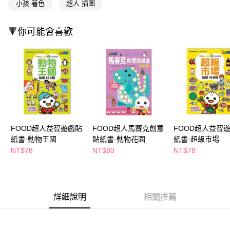
小孩 著色
超人 插圖
🔻你可能會喜歡
FOOD超人益智遊戲貼
FOOD超人馬賽克創意
FOOD超人益智
紙書-動物王國
貼紙書-動物花園
紙書-超級市場
NT$78
NT$80
NT$78
詳細說明
相關推薦