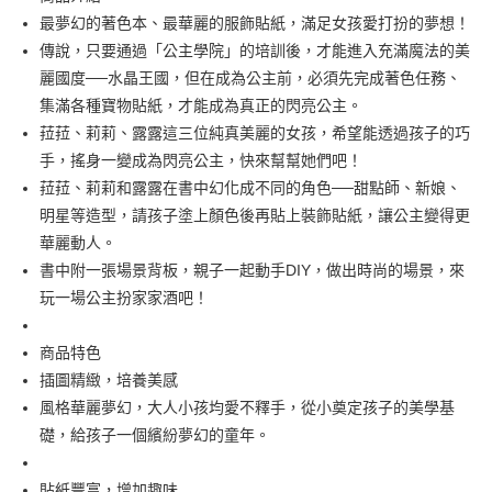
最夢幻的著色本、最華麗的服飾貼紙，滿足女孩愛打扮的夢想！
Apple Pay
傳說，只要通過「公主學院」的培訓後，才能進入充滿魔法的美
街口支付
麗國度──水晶王國，但在成為公主前，必須先完成著色任務、
集滿各種寶物貼紙，才能成為真正的閃亮公主。
悠遊付
菈菈、莉莉、露露這三位純真美麗的女孩，希望能透過孩子的巧
Google Pay
手，搖身一變成為閃亮公主，快來幫幫她們吧！
菈菈、莉莉和露露在書中幻化成不同的角色──甜點師、新娘、
AFTEE先享後付
明星等造型，請孩子塗上顏色後再貼上裝飾貼紙，讓公主變得更
相關說明
華麗動人。
【關於「AFTEE先享後付」】
即享券
AFTEE先享後付是「在收到商品之後才付款」的支付方式。 讓您購物簡單
書中附一張場景背板，親子一起動手DIY，做出時尚的場景，來
便利好安心！
玩一場公主扮家家酒吧！
１．簡單：不需註冊會員、不需綁卡、不需儲值。
運送方式
２．便利：只要手機號碼，簡訊認證，即可結帳。
３．安心：先確認商品／服務後，再付款。
全家取貨付款
商品特色
插圖精緻，培養美感
每筆NT$65，滿NT$390(含以上)免運費
【「AFTEE先享後付」結帳流程】
１．於結帳方式選擇「AFTEE先享後付」後，將跳轉至「AFTEE先享後付」
風格華麗夢幻，大人小孩均愛不釋手，從小奠定孩子的美學基
付款後全家取貨
結帳頁面，進行簡訊認證並確認金額後，即可完成結帳。
礎，給孩子一個繽紛夢幻的童年。
２．訂單成立數日內，您將收到繳費通知簡訊。
每筆NT$65，滿NT$390(含以上)免運費
３．收到繳費通知簡訊後14天內，點擊此簡訊中的連結，可透過四大超商／
ATM／網路銀行／等多元方式進行付款，方視為交易完成。
貼紙豐富，增加趣味