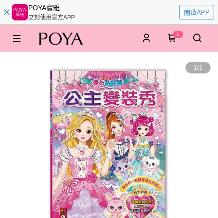
POYA寶雅
開啟APP
立刻使用官方APP
0
1
/
1