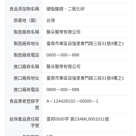
食品添加物名稱
硬脂酸鎂、二氧化矽
原產地（國）
台灣
製造廠商名稱
醫朵醫學有限公司
製造廠商地址
臺南市東區自強里東門路三段31號4樓之1
製造廠商電話
0800－000－888
進口廠商名稱
醫朵醫學有限公司
進口廠商地址
臺南市東區自強里東門路三段31號4樓之1
進口廠商電話
0800－000－888
食品業者登錄字
A－124428102－00000－1
號
投保產品責任險
富邦0500字 第23AML0001011號
字號