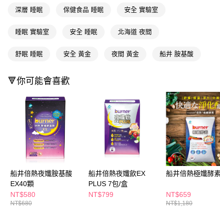
ATM／網路銀行／等多元方式進行付款，方視為交易完成。
萊爾富取貨付款
深層 睡眠
保健食品 睡眠
安全 實驗室
※ 請注意：結帳手續完成當下不需立刻繳費，但若您需要取消訂單，請聯絡
每筆NT$65，滿NT$490(含以上)免運費
購買商品的店家。未經商家同意取消之訂單仍視為有效，需透過AFTEE先享
後付繳納相關費用。
睡眠 實驗室
安全 睡眠
北海道 夜間
付款後萊爾富取貨
※ 交易是否成功請以「AFTEE先享後付 」之結帳頁面顯示為準，若有關於
是否繳費成功／繳費後需取消欲退款等相關疑問，請聯繫「AFTEE先享後付
每筆NT$65，滿NT$490(含以上)免運費
舒眠 睡眠
安全 黃金
夜間 黃金
船井 胺基酸
客戶支援中心」
https://netprotections.freshdesk.com/support/home
7-11取貨付款
【注意事項】
🔻你可能會喜歡
１．透過由恩沛科技股份有限公司提供之「AFTEE先享後付」服務完成之交
每筆NT$65，滿NT$490(含以上)免運費
易，需依本服務之必要範圍內提供個人資料，並將交易相關給付款項請求債
權轉讓予恩沛科技股份有限公司。
付款後7-11取貨
２．關於個人資料處理事宜，請瀏覽以下網址：
每筆NT$65，滿NT$490(含以上)免運費
https://aftee.tw/terms/#terms3
３．未成年的使用者請事先徵得法定代理人或監護人之同意方可使用
宅配(本島)
「AFTEE先享後付」，若未經同意申辦者引起之損失，本公司不負相關責
任。
每筆NT$100，滿NT$790(含以上)免運費
４．使用「AFTEE先享後付」時，將依據個別帳號之用戶狀況，依本公司即
時審查核予不同之上限額度；若仍有額度不足之情形，本公司將視審查結果
付款後寶雅門市自取(由倉庫統一出貨)
請求用戶進行身份認證。
船井倍熱夜孅胺基酸
船井倍熱夜孅飲EX
船井倍熱極孅酵素
每筆NT$80，滿NT$290(含以上)免運費
５．嚴禁一人註冊多個帳號或使用他人資訊註冊。若發現惡意使用之情形，
EX40顆
PLUS 7包/盒
恩沛科技股份有限公司將有權停止該用戶之使用額度並採取法律行動。
NT$580
NT$799
NT$659
NT$680
NT$1,180