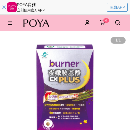
POYA寶雅
開啟APP
立刻使用官方APP
0
1
/
1