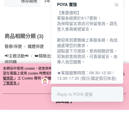
保存期限
3年
POYA 寶雅
【重要通知】
客服系統將於8/17更新，
為保障留言資訊可保留查詢，請先
登入會員帳號留言。
商品相關分類 (3)
查看全部
歡迎來到寶雅線上客服系統。為加
速處理您的需求，
醫療/保健
纖體保健
請點選下方按鈕，查詢相關詳情，
若無欲查詢資訊，可直接留言，由
📢主題活動📢
👑精緻出遊指南 08/05-08/18
滿$688享點數8%
專人為您服務。
倍回饋
本網站中使用 cookie，欲查詢有關本網站使用 cookie 方式之詳情，及若您不希
★客服服務時間：08:30-12:30 /
望在電腦上使用 cookie 時應如何變更電腦的 cookie 設定，請參閱本網站「
隱私
13:30-17:30 (假日/國定假日休息)
權條款
」之 Cookie 聲明。您繼續使用本網站即表示您同意本公司得按本網站使
用條款之 Cookie 聲明使用 cookie。
了解更多 >
評價
喜歡這個商品嗎？購買後給他一個好評吧
Reply to POYA 寶雅
我知道了
🔻你可能會喜歡