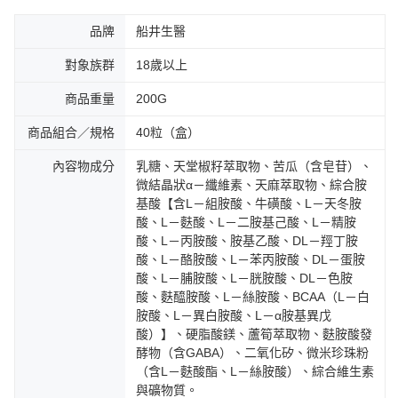
品牌
船井生醫
對象族群
18歲以上
商品重量
200G
商品組合／規格
40粒（盒）
內容物成分
乳糖、天堂椒籽萃取物、苦瓜（含皂苷）、
微結晶狀α－纖維素、天麻萃取物、綜合胺
基酸【含L－組胺酸、牛磺酸、L－天冬胺
酸、L－麩酸、L－二胺基己酸、L－精胺
酸、L－丙胺酸、胺基乙酸、DL－羥丁胺
酸、L－酪胺酸、L－苯丙胺酸、DL－蛋胺
酸、L－脯胺酸、L－胱胺酸、DL－色胺
酸、麩醯胺酸、L－絲胺酸、BCAA（L－白
胺酸、L－異白胺酸、L－α胺基異戊
酸）】、硬脂酸鎂、蘆筍萃取物、麩胺酸發
酵物（含GABA）、二氧化矽、微米珍珠粉
（含L－麩酸酯、L－絲胺酸）、綜合維生素
與礦物質。