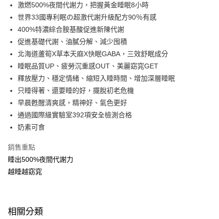
LINE Pay
激燃500%夜間代謝力，把握黃金睡眠8小時
世界33國專利眠の超激代謝升級配方90％有感
Apple Pay
400%特濃綜合胺基酸促進新陳代謝
街口支付
促進基礎代謝、油膩分解、減少囤積
北海道蘆筍X草本天麻X快眠GABA，三效舒眠成分
悠遊付
睡眠品質UP、疲勞沉重感OUT、美麗窈窕GET
Google Pay
釋放壓力、穩定情緒、縮短入睡時間、增加深層睡眠
只睡得著、還要睡的好，擺脫初老危機
AFTEE先享後付
早晨甦醒清爽感，精神好、氣色更好
相關說明
通過國際級實驗室392項安全檢測合格
【關於「AFTEE先享後付」】
即享券
AFTEE先享後付是「在收到商品之後才付款」的支付方式。 讓您購物簡單
奶素可食
便利好安心！
１．簡單：不需註冊會員、不需綁卡、不需儲值。
銷售重點
運送方式
２．便利：只要手機號碼，簡訊認證，即可結帳。
睡出500%夜間代謝力
３．安心：先確認商品／服務後，再付款。
全家取貨付款
越睡越窈窕
每筆NT$65，滿NT$390(含以上)免運費
【「AFTEE先享後付」結帳流程】
１．於結帳方式選擇「AFTEE先享後付」後，將跳轉至「AFTEE先享後付」
付款後全家取貨
結帳頁面，進行簡訊認證並確認金額後，即可完成結帳。
２．訂單成立數日內，您將收到繳費通知簡訊。
每筆NT$65，滿NT$390(含以上)免運費
相關分類
３．收到繳費通知簡訊後14天內，點擊此簡訊中的連結，可透過四大超商／