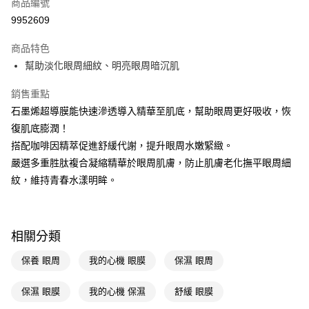
商品編號
LINE Pay
9952609
Apple Pay
商品特色
街口支付
幫助淡化眼周細紋、明亮眼周暗沉肌
悠遊付
銷售重點
Google Pay
石墨烯超導膜能快速滲透導入精華至肌底，幫助眼周更好吸收，恢
復肌底膨潤！
AFTEE先享後付
搭配咖啡因精萃促進舒緩代謝，提升眼周水嫩緊緻。
相關說明
嚴選多重胜肽複合凝縮精華於眼周肌膚，防止肌膚老化撫平眼周細
【關於「AFTEE先享後付」】
即享券
AFTEE先享後付是「在收到商品之後才付款」的支付方式。 讓您購物簡單
紋，維持青春水漾明眸。
便利好安心！
１．簡單：不需註冊會員、不需綁卡、不需儲值。
運送方式
２．便利：只要手機號碼，簡訊認證，即可結帳。
３．安心：先確認商品／服務後，再付款。
全家取貨付款
相關分類
每筆NT$65，滿NT$390(含以上)免運費
【「AFTEE先享後付」結帳流程】
保養 眼周
我的心機 眼膜
保濕 眼周
１．於結帳方式選擇「AFTEE先享後付」後，將跳轉至「AFTEE先享後付」
付款後全家取貨
結帳頁面，進行簡訊認證並確認金額後，即可完成結帳。
２．訂單成立數日內，您將收到繳費通知簡訊。
保濕 眼膜
我的心機 保濕
舒緩 眼膜
每筆NT$65，滿NT$390(含以上)免運費
３．收到繳費通知簡訊後14天內，點擊此簡訊中的連結，可透過四大超商／