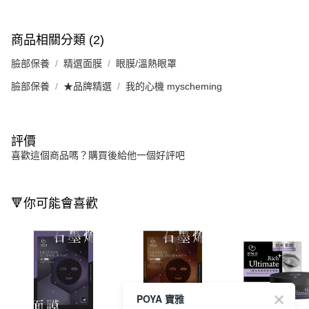
商品相關分類 (2)
臉部保養
精選面膜
眼膜/溫熱眼罩
臉部保養
★品牌精選
我的心機 myscheming
評價
喜歡這個商品嗎？購買後給他一個好評吧
🔻你可能會喜歡
POYA 寶雅