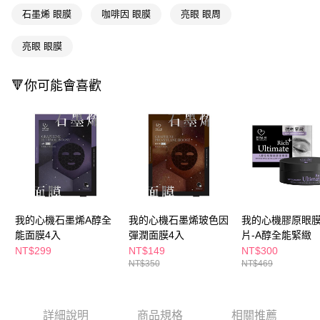
ATM／網路銀行／等多元方式進行付款，方視為交易完成。
萊爾富取貨付款
石墨烯 眼膜
咖啡因 眼膜
亮眼 眼周
※ 請注意：結帳手續完成當下不需立刻繳費，但若您需要取消訂單，請聯絡
每筆NT$65，滿NT$490(含以上)免運費
購買商品的店家。未經商家同意取消之訂單仍視為有效，需透過AFTEE先享
後付繳納相關費用。
亮眼 眼膜
付款後萊爾富取貨
※ 交易是否成功請以「AFTEE先享後付 」之結帳頁面顯示為準，若有關於
是否繳費成功／繳費後需取消欲退款等相關疑問，請聯繫「AFTEE先享後付
每筆NT$65，滿NT$490(含以上)免運費
客戶支援中心」
https://netprotections.freshdesk.com/support/home
🔻你可能會喜歡
7-11取貨付款
【注意事項】
１．透過由恩沛科技股份有限公司提供之「AFTEE先享後付」服務完成之交
每筆NT$65，滿NT$490(含以上)免運費
易，需依本服務之必要範圍內提供個人資料，並將交易相關給付款項請求債
權轉讓予恩沛科技股份有限公司。
付款後7-11取貨
２．關於個人資料處理事宜，請瀏覽以下網址：
每筆NT$65，滿NT$490(含以上)免運費
https://aftee.tw/terms/#terms3
３．未成年的使用者請事先徵得法定代理人或監護人之同意方可使用
宅配(本島)
「AFTEE先享後付」，若未經同意申辦者引起之損失，本公司不負相關責
任。
每筆NT$100，滿NT$790(含以上)免運費
我的心機石墨烯A醇全
我的心機石墨烯玻色因
我的心機膠原眼膜
４．使用「AFTEE先享後付」時，將依據個別帳號之用戶狀況，依本公司即
能面膜4入
彈潤面膜4入
片-A醇全能緊緻
時審查核予不同之上限額度；若仍有額度不足之情形，本公司將視審查結果
付款後寶雅門市自取(由倉庫統一出貨)
請求用戶進行身份認證。
NT$299
NT$149
NT$300
每筆NT$80，滿NT$290(含以上)免運費
５．嚴禁一人註冊多個帳號或使用他人資訊註冊。若發現惡意使用之情形，
NT$350
NT$469
恩沛科技股份有限公司將有權停止該用戶之使用額度並採取法律行動。
詳細說明
商品規格
相關推薦