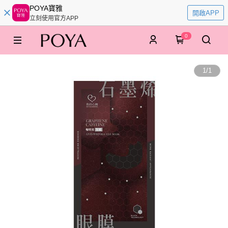
POYA寶雅
開啟APP
立刻使用官方APP
0
1
/
1