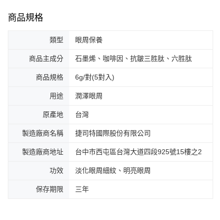
商品規格
類型
眼周保養
商品主成分
石墨烯、咖啡因、抗皺三胜肽、六胜肽
商品規格
6g/對(5對入)
用途
潤澤眼周
原產地
台灣
製造廠商名稱
捷司特國際股份有限公司
製造廠商地址
台中市西屯區台灣大道四段925號15樓之2
功效
淡化眼周細紋、明亮眼周
保存期限
三年