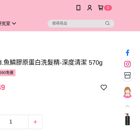
0
研究室
d.魚鱗膠原蛋白洗髮精-深度清潔 570g
390免運
49