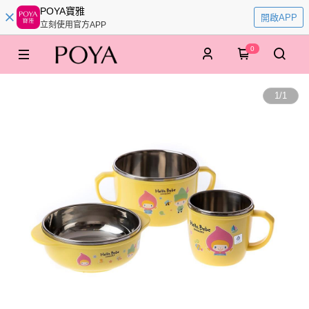
POYA寶雅
開啟APP
立刻使用官方APP
0
1
/
1