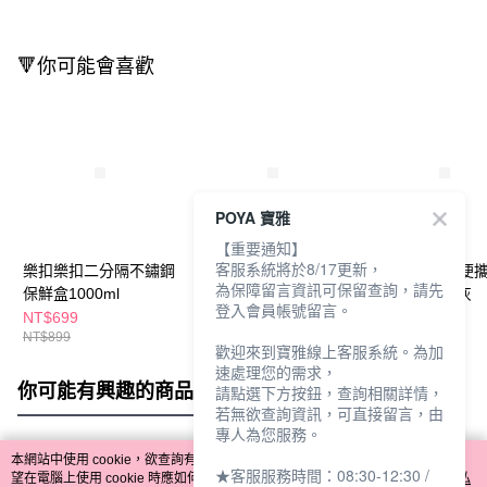
🔻你可能會喜歡
POYA 寶雅
【重要通知】
客服系統將於8/17更新，
樂扣樂扣二分隔不鏽鋼
樂扣樂扣家家必備尼龍
樂扣樂扣極簡便
為保障留言資訊可保留查詢，請先
保鮮盒1000ml
烹具/中式鍋鏟
餐具3件組/霧灰
登入會員帳號留言。
NT$699
NT$249
NT$359
NT$899
NT$299
NT$399
歡迎來到寶雅線上客服系統。為加
速處理您的需求，
你可能有興趣的商品
全站排行
請點選下方按鈕，查詢相關詳情，
若無欲查詢資訊，可直接留言，由
專人為您服務。
本網站中使用 cookie，欲查詢有關本網站使用 cookie 方式之詳情，及若您不希
★客服服務時間：08:30-12:30 /
熱門標籤
望在電腦上使用 cookie 時應如何變更電腦的 cookie 設定，請參閱本網站「
隱私