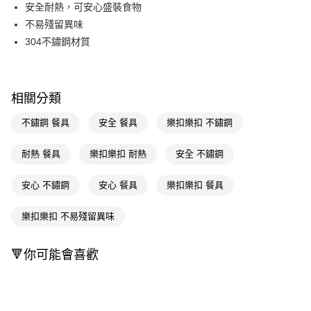
LINE Pay
安全耐熱，可安心盛裝食物
不易殘留異味
Apple Pay
304不鏽鋼材質
街口支付
悠遊付
相關分類
Google Pay
不鏽鋼 餐具
安全 餐具
樂扣樂扣 不鏽鋼
AFTEE先享後付
相關說明
耐熱 餐具
樂扣樂扣 耐熱
安全 不鏽鋼
【關於「AFTEE先享後付」】
即享券
AFTEE先享後付是「在收到商品之後才付款」的支付方式。 讓您購物簡單
安心 不鏽鋼
安心 餐具
樂扣樂扣 餐具
便利好安心！
１．簡單：不需註冊會員、不需綁卡、不需儲值。
運送方式
２．便利：只要手機號碼，簡訊認證，即可結帳。
樂扣樂扣 不易殘留異味
３．安心：先確認商品／服務後，再付款。
全家取貨付款
每筆NT$65，滿NT$390(含以上)免運費
【「AFTEE先享後付」結帳流程】
🔻你可能會喜歡
１．於結帳方式選擇「AFTEE先享後付」後，將跳轉至「AFTEE先享後付」
付款後全家取貨
結帳頁面，進行簡訊認證並確認金額後，即可完成結帳。
２．訂單成立數日內，您將收到繳費通知簡訊。
每筆NT$65，滿NT$390(含以上)免運費
３．收到繳費通知簡訊後14天內，點擊此簡訊中的連結，可透過四大超商／