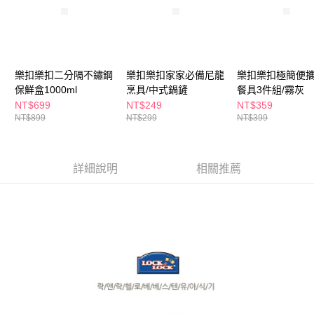
ATM／網路銀行／等多元方式進行付款，方視為交易完成。
萊爾富取貨付款
※ 請注意：結帳手續完成當下不需立刻繳費，但若您需要取消訂單，請聯絡
每筆NT$65，滿NT$490(含以上)免運費
購買商品的店家。未經商家同意取消之訂單仍視為有效，需透過AFTEE先享
後付繳納相關費用。
付款後萊爾富取貨
※ 交易是否成功請以「AFTEE先享後付 」之結帳頁面顯示為準，若有關於
是否繳費成功／繳費後需取消欲退款等相關疑問，請聯繫「AFTEE先享後付
每筆NT$65，滿NT$490(含以上)免運費
樂扣樂扣二分隔不鏽鋼
樂扣樂扣家家必備尼龍
樂扣樂扣極簡便
客戶支援中心」
https://netprotections.freshdesk.com/support/home
保鮮盒1000ml
烹具/中式鍋鏟
餐具3件組/霧灰
7-11取貨付款
NT$699
NT$249
NT$359
【注意事項】
１．透過由恩沛科技股份有限公司提供之「AFTEE先享後付」服務完成之交
NT$899
NT$299
NT$399
每筆NT$65，滿NT$490(含以上)免運費
易，需依本服務之必要範圍內提供個人資料，並將交易相關給付款項請求債
權轉讓予恩沛科技股份有限公司。
付款後7-11取貨
２．關於個人資料處理事宜，請瀏覽以下網址：
每筆NT$65，滿NT$490(含以上)免運費
詳細說明
相關推薦
https://aftee.tw/terms/#terms3
３．未成年的使用者請事先徵得法定代理人或監護人之同意方可使用
宅配(本島)
「AFTEE先享後付」，若未經同意申辦者引起之損失，本公司不負相關責
任。
每筆NT$100，滿NT$790(含以上)免運費
４．使用「AFTEE先享後付」時，將依據個別帳號之用戶狀況，依本公司即
時審查核予不同之上限額度；若仍有額度不足之情形，本公司將視審查結果
付款後寶雅門市自取(由倉庫統一出貨)
請求用戶進行身份認證。
每筆NT$80，滿NT$290(含以上)免運費
５．嚴禁一人註冊多個帳號或使用他人資訊註冊。若發現惡意使用之情形，
恩沛科技股份有限公司將有權停止該用戶之使用額度並採取法律行動。