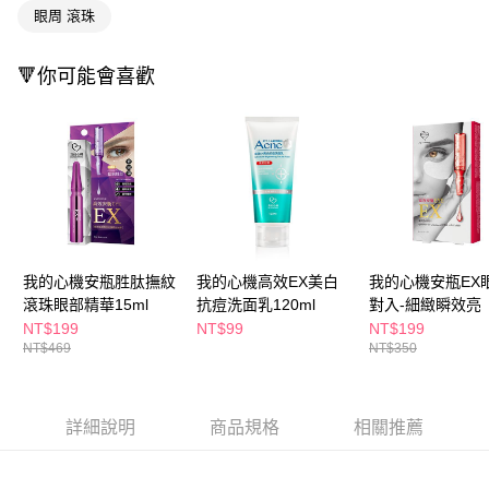
ATM／網路銀行／等多元方式進行付款，方視為交易完成。
萊爾富取貨付款
眼周 滾珠
※ 請注意：結帳手續完成當下不需立刻繳費，但若您需要取消訂單，請聯絡
每筆NT$65，滿NT$490(含以上)免運費
購買商品的店家。未經商家同意取消之訂單仍視為有效，需透過AFTEE先享
後付繳納相關費用。
🔻你可能會喜歡
付款後萊爾富取貨
※ 交易是否成功請以「AFTEE先享後付 」之結帳頁面顯示為準，若有關於
是否繳費成功／繳費後需取消欲退款等相關疑問，請聯繫「AFTEE先享後付
每筆NT$65，滿NT$490(含以上)免運費
客戶支援中心」
https://netprotections.freshdesk.com/support/home
7-11取貨付款
【注意事項】
１．透過由恩沛科技股份有限公司提供之「AFTEE先享後付」服務完成之交
每筆NT$65，滿NT$490(含以上)免運費
易，需依本服務之必要範圍內提供個人資料，並將交易相關給付款項請求債
權轉讓予恩沛科技股份有限公司。
付款後7-11取貨
２．關於個人資料處理事宜，請瀏覽以下網址：
每筆NT$65，滿NT$490(含以上)免運費
https://aftee.tw/terms/#terms3
我的心機安瓶胜肽撫紋
我的心機高效EX美白
我的心機安瓶EX
３．未成年的使用者請事先徵得法定代理人或監護人之同意方可使用
宅配(本島)
「AFTEE先享後付」，若未經同意申辦者引起之損失，本公司不負相關責
滾珠眼部精華15ml
抗痘洗面乳120ml
對入-細緻瞬效亮
任。
每筆NT$100，滿NT$790(含以上)免運費
NT$199
NT$99
NT$199
４．使用「AFTEE先享後付」時，將依據個別帳號之用戶狀況，依本公司即
NT$469
NT$350
時審查核予不同之上限額度；若仍有額度不足之情形，本公司將視審查結果
付款後寶雅門市自取(由倉庫統一出貨)
請求用戶進行身份認證。
每筆NT$80，滿NT$290(含以上)免運費
５．嚴禁一人註冊多個帳號或使用他人資訊註冊。若發現惡意使用之情形，
恩沛科技股份有限公司將有權停止該用戶之使用額度並採取法律行動。
詳細說明
商品規格
相關推薦