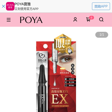
POYA寶雅
開啟APP
立刻使用官方APP
0
1
/
1