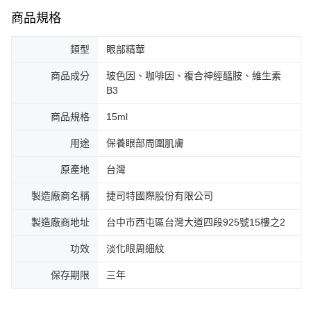
商品規格
類型
眼部精華
商品成分
玻色因、咖啡因、複合神經醯胺、維生素
B3
商品規格
15ml
用途
保養眼部周圍肌膚
原產地
台灣
製造廠商名稱
捷司特國際股份有限公司
製造廠商地址
台中市西屯區台灣大道四段925號15樓之2
功效
淡化眼周細紋
保存期限
三年