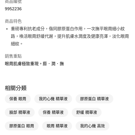
商品編號
LINE Pay
9952236
Apple Pay
商品特色
街口支付
重磅專利抗老成分，偕同膠原蛋白作用，一次撫平眼周細小紋
悠遊付
路，喚活眼周舒緩代謝，提升肌膚水潤度及健康亮澤，淡化眼周
細紋。
Google Pay
銷售重點
AFTEE先享後付
眼周肌膚極致重現。膨．潤．撫
相關說明
【關於「AFTEE先享後付」】
即享券
AFTEE先享後付是「在收到商品之後才付款」的支付方式。 讓您購物簡單
便利好安心！
相關分類
１．簡單：不需註冊會員、不需綁卡、不需儲值。
運送方式
２．便利：只要手機號碼，簡訊認證，即可結帳。
３．安心：先確認商品／服務後，再付款。
保養 眼周
我的心機 精華液
膠原蛋白 精華液
全家取貨付款
每筆NT$65，滿NT$390(含以上)免運費
【「AFTEE先享後付」結帳流程】
臉部 精華液
保養 精華液
舒緩 精華液
１．於結帳方式選擇「AFTEE先享後付」後，將跳轉至「AFTEE先享後付」
付款後全家取貨
結帳頁面，進行簡訊認證並確認金額後，即可完成結帳。
２．訂單成立數日內，您將收到繳費通知簡訊。
膠原蛋白 眼周
眼周 精華液
我的心機 高效
每筆NT$65，滿NT$390(含以上)免運費
３．收到繳費通知簡訊後14天內，點擊此簡訊中的連結，可透過四大超商／