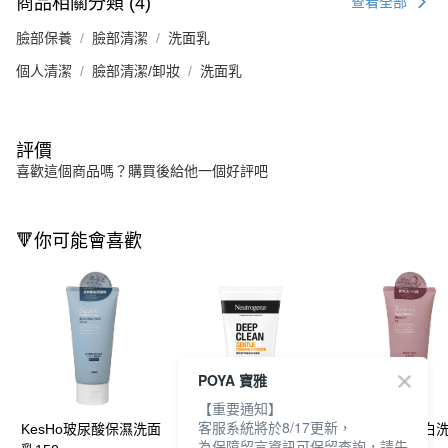
商品相關分類 (4)
查看全部
臉部保養
臉部清潔
洗面乳
個人清潔
臉部清潔/卸妝
洗面乳
評價
喜歡這個商品嗎？購買後給他一個好評吧
🔻你可能會喜歡
POYA 寶雅
【重要通知】
客服系統將於8/17更新，
KesHo玻尿酸保濕洗面
露得清深層淨化洗面乳
KesHo酵素淨白
為保障留言資訊可保留查詢，請先