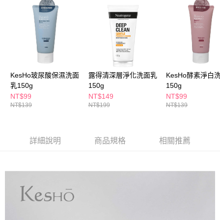
ATM／網路銀行／等多元方式進行付款，方視為交易完成。
萊爾富取貨付款
※ 請注意：結帳手續完成當下不需立刻繳費，但若您需要取消訂單，請聯絡
每筆NT$65，滿NT$490(含以上)免運費
購買商品的店家。未經商家同意取消之訂單仍視為有效，需透過AFTEE先享
後付繳納相關費用。
付款後萊爾富取貨
※ 交易是否成功請以「AFTEE先享後付 」之結帳頁面顯示為準，若有關於
是否繳費成功／繳費後需取消欲退款等相關疑問，請聯繫「AFTEE先享後付
每筆NT$65，滿NT$490(含以上)免運費
客戶支援中心」
https://netprotections.freshdesk.com/support/home
7-11取貨付款
【注意事項】
KesHo玻尿酸保濕洗面
露得清深層淨化洗面乳
KesHo酵素淨白
１．透過由恩沛科技股份有限公司提供之「AFTEE先享後付」服務完成之交
每筆NT$65，滿NT$490(含以上)免運費
乳150g
150g
150g
易，需依本服務之必要範圍內提供個人資料，並將交易相關給付款項請求債
NT$99
NT$149
NT$99
權轉讓予恩沛科技股份有限公司。
付款後7-11取貨
NT$139
NT$199
NT$139
２．關於個人資料處理事宜，請瀏覽以下網址：
每筆NT$65，滿NT$490(含以上)免運費
https://aftee.tw/terms/#terms3
３．未成年的使用者請事先徵得法定代理人或監護人之同意方可使用
宅配(本島)
「AFTEE先享後付」，若未經同意申辦者引起之損失，本公司不負相關責
詳細說明
商品規格
相關推薦
任。
每筆NT$100，滿NT$790(含以上)免運費
４．使用「AFTEE先享後付」時，將依據個別帳號之用戶狀況，依本公司即
時審查核予不同之上限額度；若仍有額度不足之情形，本公司將視審查結果
付款後寶雅門市自取(由倉庫統一出貨)
請求用戶進行身份認證。
每筆NT$80，滿NT$290(含以上)免運費
５．嚴禁一人註冊多個帳號或使用他人資訊註冊。若發現惡意使用之情形，
恩沛科技股份有限公司將有權停止該用戶之使用額度並採取法律行動。