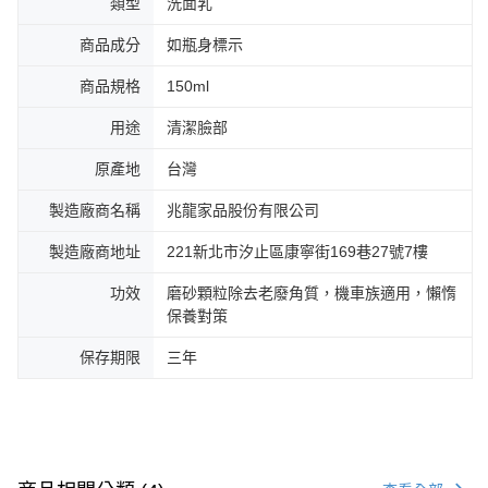
類型
洗面乳
商品成分
如瓶身標示
商品規格
150ml
用途
清潔臉部
原產地
台灣
製造廠商名稱
兆龍家品股份有限公司
製造廠商地址
221新北市汐止區康寧街169巷27號7樓
功效
磨砂顆粒除去老廢角質，機車族適用，懶惰
保養對策
保存期限
三年