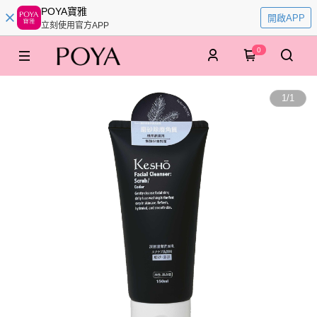
POYA寶雅
開啟APP
立刻使用官方APP
0
1
/
1