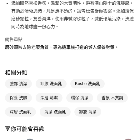
LINE Pay
添加曠然雪松香氛，溫潤的木質調性，帶有深山隱士的沉靜感，
有助於清晰思緒，凡是想不透的，讓雪松告訴你答案。添加環保
Apple Pay
磨砂顆粒，友善海洋，使用非微膠珠粒子，減低環境污染，洗臉
街口支付
同時為地球盡一份心力。
悠遊付
銷售重點
磨砂顆粒去除老廢角質，專為機車族打造的懶人保養對策。
Google Pay
AFTEE先享後付
相關說明
相關分類
【關於「AFTEE先享後付」】
即享券
AFTEE先享後付是「在收到商品之後才付款」的支付方式。 讓您購物簡單
臉部 清潔
卸妝 洗面乳
Kesho 洗面乳
便利好安心！
１．簡單：不需註冊會員、不需綁卡、不需儲值。
運送方式
２．便利：只要手機號碼，簡訊認證，即可結帳。
保養 洗臉
深層 清潔
環保 清潔
香氛 木質調
３．安心：先確認商品／服務後，再付款。
全家取貨付款
深層 洗面乳
清潔 洗面乳
卸妝 清潔
每筆NT$65，滿NT$390(含以上)免運費
【「AFTEE先享後付」結帳流程】
１．於結帳方式選擇「AFTEE先享後付」後，將跳轉至「AFTEE先享後付」
付款後全家取貨
結帳頁面，進行簡訊認證並確認金額後，即可完成結帳。
🔻你可能會喜歡
２．訂單成立數日內，您將收到繳費通知簡訊。
每筆NT$65，滿NT$390(含以上)免運費
３．收到繳費通知簡訊後14天內，點擊此簡訊中的連結，可透過四大超商／