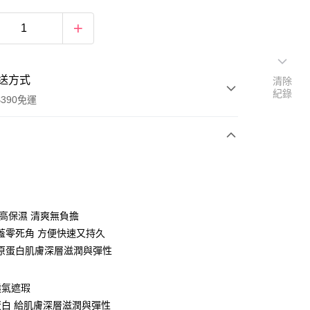
送方式
清除
紀錄
390免運
次付款
付款
 高保濕 清爽無負擔
蓋零死角 方便快速又持久
原蛋白肌膚深層滋潤與彈性
透氣遮瑕
白 給肌膚深層滋潤與彈性