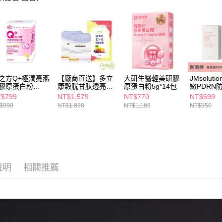
每筆NT$6
【注意事
7-11取貨
１．透過由
交易，需
每筆NT$6
求債權轉
２．關於
付款後7-1
https://aft
每筆NT$6
３．未成
之方Q+極潤亮燕
【廠商直送】多立
大研生醫輕美研膠
JMsolut
「AFTE
膠原蛋白粉
康穀胱甘肽透亮膠
原蛋白粉5g*14包
嫩PDRN
宅配(本島)
任。
*20包
原蛋白粉(3.1g/
UV50+ 20
$799
NT$1,579
NT$770
NT$599
４．使用「
每筆NT$1
包，30包/盒)X2
$990
NT$1,858
NT$1,185
NT$950
即時審查
+維他命C
結果請求
付款後寶雅
５．嚴禁
每筆NT$8
形，恩沛
動。
說明
相關推薦