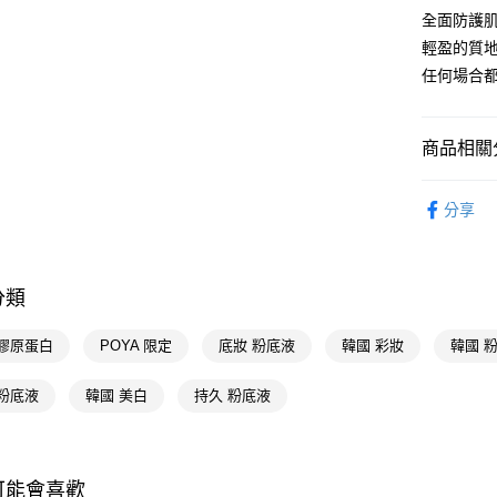
悠遊付
全面防護
Google Pa
輕盈的質
任何場合
AFTEE先
相關說明
【關於「A
商品相關分
即享券
AFTEE
便利好安
時尚彩妝
１．簡單
分享
２．便利
運送方式
🎀獨家商品
３．安心
全家取貨
【「AFT
分類
每筆NT$6
１．於結帳
付」結帳
付款後全
２．訂單
 膠原蛋白
POYA 限定
底妝 粉底液
韓國 彩妝
韓國 
３．收到繳
每筆NT$6
／ATM／
 粉底液
韓國 美白
持久 粉底液
※ 請注意
萊爾富取
絡購買商品
先享後付
每筆NT$6
※ 交易是
是否繳費成
付款後萊
可能會喜歡
付客戶支