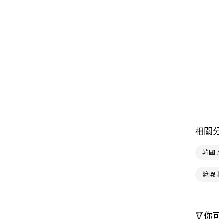
相關
韓國
遮瑕
🔻你