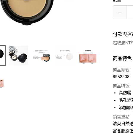
付款與運
超取滿NT$
付款方式
商品特色
POYA支付
商品編號
9952208
信用卡一
商品特色
超商取貨
高防曬
毛孔遮
LINE Pay
添加膠
Apple Pay
銷售重點
清爽自然
街口支付
富含膠原蛋