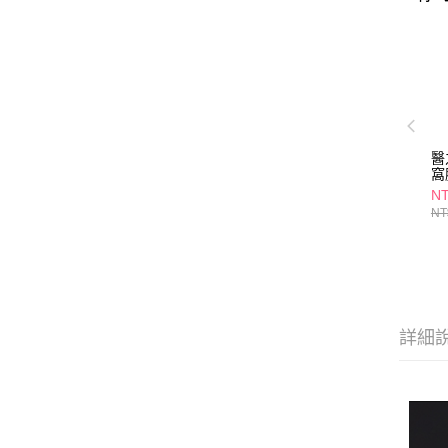
醫
窩
7g
NT
NT
詳細