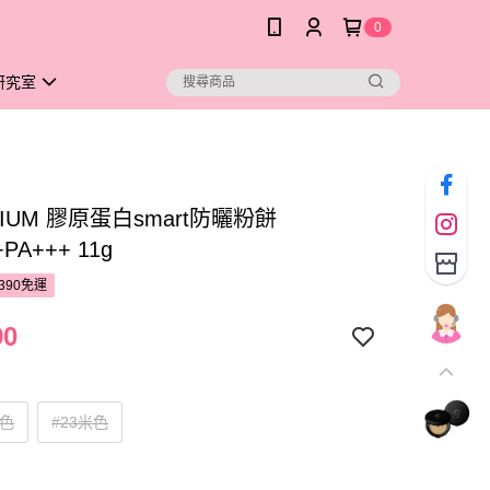
0
研究室
DIUM 膠原蛋白smart防曬粉餅
+PA+++ 11g
390免運
90
米色
#23米色