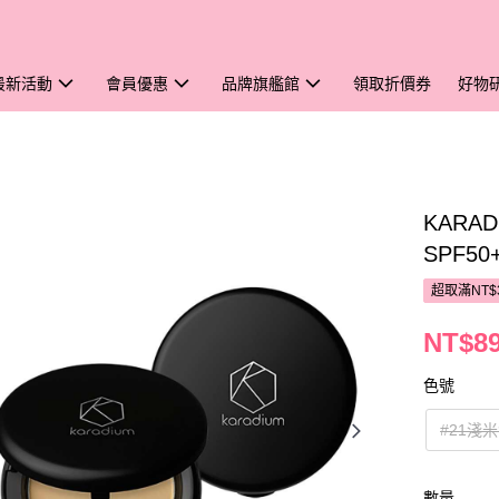
最新活動
會員優惠
品牌旗艦館
領取折價券
好物
KARA
SPF50
超取滿NT$
NT$8
色號
#21淺
數量