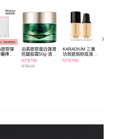
5，滿NT$490(含以上)免運費
項】
付款
恩沛科技股份有限公司提供之「AFTEE先享後付」服務完成之
依本服務之必要範圍內提供個人資料，並將交易相關給付款項請
5，滿NT$490(含以上)免運費
讓予恩沛科技股份有限公司。
個人資料處理事宜，請瀏覽以下網址：
1取貨
ee.tw/terms/#terms3
5，滿NT$490(含以上)免運費
年的使用者請事先徵得法定代理人或監護人之同意方可使用
ion膠原彈
泊美膠原蛋白彈潤
KARADIUM 三重
泊美膠原蛋白彈潤
E先享後付」，若未經同意申辦者引起之損失，本公司不負相關責
防曬棒
抗皺臉霜50g-清爽
功效遮瑕粉底液
抗皺臉霜50g-滋
g
型
SPF30 PA++ 30ml
型
NT$790
NT$780
NT$790
AFTEE先享後付」時，將依據個別帳號之用戶狀況，依本公司
00，滿NT$790(含以上)免運費
NT$930
NT$930
核予不同之上限額度；若仍有額度不足之情形，本公司將視審查
用戶進行身份認證。
門市自取(由倉庫統一出貨)
一人註冊多個帳號或使用他人資訊註冊。若發現惡意使用之情
0，滿NT$290(含以上)免運費
科技股份有限公司將有權停止該用戶之使用額度並採取法律行