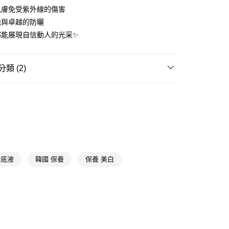
肌膚免受紫外線的傷害
y
地與卓越的防曬
都能展現自信動人的光采✨
享後付
FTEE先享後付」】
類 (2)
先享後付是「在收到商品之後才付款」的支付方式。 讓您購物簡單
心！
臉部彩妝
粉餅/氣墊粉餅/蜜粉/蜜粉餅
：不需註冊會員、不需綁卡、不需儲值。
：只要手機號碼，簡訊認證，即可結帳。
🎀
通路限定
★精選推薦
：先確認商品／服務後，再付款。
付款
EE先享後付」結帳流程】
5，滿NT$390(含以上)免運費
方式選擇「AFTEE先享後付」後，將跳轉至「AFTEE先享後
頁面，進行簡訊認證並確認金額後，即可完成結帳。
家取貨
成立數日內，您將收到繳費通知簡訊。
粉底液
韓國 保養
保養 美白
費通知簡訊後14天內，點擊此簡訊中的連結，可透過四大超商
5，滿NT$390(含以上)免運費
網路銀行／等多元方式進行付款，方視為交易完成。
：結帳手續完成當下不需立刻繳費，但若您需要取消訂單，請聯
貨付款
的店家。未經商家同意取消之訂單仍視為有效，需透過AFTEE
繳納相關費用。
5，滿NT$490(含以上)免運費
否成功請以「AFTEE先享後付 」之結帳頁面顯示為準，若有關於
功／繳費後需取消欲退款等相關疑問，請聯繫「AFTEE先享後
爾富取貨
援中心」
https://netprotections.freshdesk.com/support/home