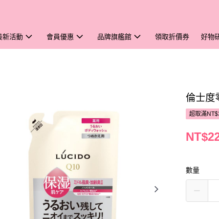
最新活動
會員優惠
品牌旗艦館
領取折價券
好物
倫士度
超取滿NT$
NT$2
數量