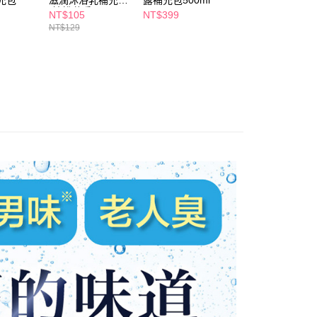
補充包
滋潤沐浴乳補充包
露補充包500ml
充包800g拋光沁
個人資料處理事宜，請瀏覽以下網址：
1取貨
(愉悅花香
NT$105
NT$399
NT$86
ee.tw/terms/#terms3
型)360ml
5，滿NT$490(含以上)免運費
NT$129
NT$99
年的使用者請事先徵得法定代理人或監護人之同意方可使用
E先享後付」，若未經同意申辦者引起之損失，本公司不負相關責
AFTEE先享後付」時，將依據個別帳號之用戶狀況，依本公司
00，滿NT$790(含以上)免運費
核予不同之上限額度；若仍有額度不足之情形，本公司將視審查
用戶進行身份認證。
門市自取(由倉庫統一出貨)
一人註冊多個帳號或使用他人資訊註冊。若發現惡意使用之情
0，滿NT$290(含以上)免運費
科技股份有限公司將有權停止該用戶之使用額度並採取法律行