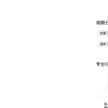
相關
抗菌
溫和
🔻你
多