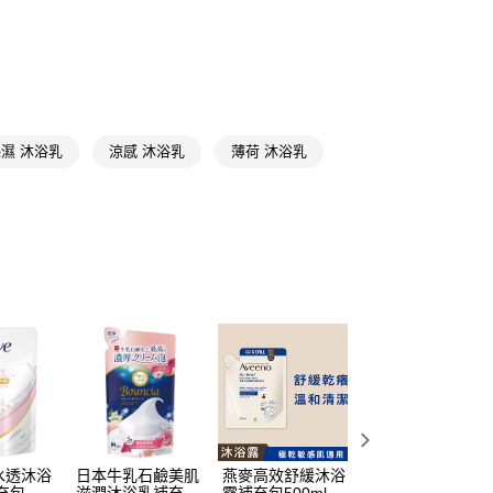
FTEE先享後付」】
先享後付是「在收到商品之後才付款」的支付方式。 讓您購物簡單
心！
：不需註冊會員、不需綁卡、不需儲值。
：只要手機號碼，簡訊認證，即可結帳。
：先確認商品／服務後，再付款。
濕 沐浴乳
涼感 沐浴乳
薄荷 沐浴乳
付款
EE先享後付」結帳流程】
5，滿NT$390(含以上)免運費
方式選擇「AFTEE先享後付」後，將跳轉至「AFTEE先享後
頁面，進行簡訊認證並確認金額後，即可完成結帳。
家取貨
成立數日內，您將收到繳費通知簡訊。
費通知簡訊後14天內，點擊此簡訊中的連結，可透過四大超商
5，滿NT$390(含以上)免運費
網路銀行／等多元方式進行付款，方視為交易完成。
：結帳手續完成當下不需立刻繳費，但若您需要取消訂單，請聯
貨付款
的店家。未經商家同意取消之訂單仍視為有效，需透過AFTEE
繳納相關費用。
5，滿NT$490(含以上)免運費
否成功請以「AFTEE先享後付 」之結帳頁面顯示為準，若有關於
功／繳費後需取消欲退款等相關疑問，請聯繫「AFTEE先享後
爾富取貨
援中心」
https://netprotections.freshdesk.com/support/home
5，滿NT$490(含以上)免運費
項】
付款
恩沛科技股份有限公司提供之「AFTEE先享後付」服務完成之
依本服務之必要範圍內提供個人資料，並將交易相關給付款項請
5，滿NT$490(含以上)免運費
水透沐浴
日本牛乳石鹼美肌
燕麥高效舒緩沐浴
莎啦莎啦沐浴乳補
讓予恩沛科技股份有限公司。