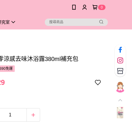
0
研究室
零涼感去味沐浴露380ml補充包
390免運
29