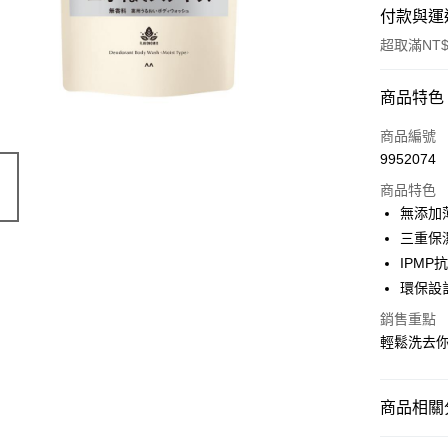
付款與運
超取滿NT$
付款方式
商品特色
POYA支付
商品編號
9952074
信用卡一
商品特色
超商取貨
無添加
三重保
LINE Pay
IPM
Apple Pay
環保設
街口支付
銷售重點
輕鬆洗去
悠遊付
Google Pa
商品相關分
AFTEE先
個人清潔