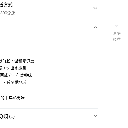
送方式
390免運
清除
紀錄
次付款
付款
薄荷腦，溫和零涼感
濕，洗出水嫩肌
P抗菌成分，有效抑味
計，減塑愛地球
你的中年熟男味
y
類 (1)
享後付
身體清潔
保濕/亮白