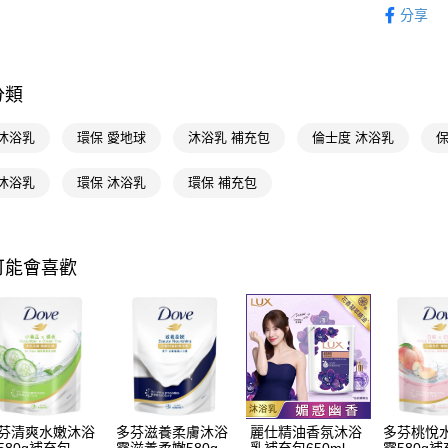
相關說明
分享
【關於「A
即享券
AFTEE
便利好安
１．簡單
分類
２．便利
運送方式
３．安心
 沐浴乳
環保 愛地球
沐浴乳 補充包
倫士度 沐浴乳
保
全家取貨
【「AFT
每筆NT$6
１．於結帳
 沐浴乳
環保 沐浴乳
環保 補充包
付」結帳
付款後全
２．訂單
３．收到繳
每筆NT$6
／ATM／
※ 請注意
可能會喜歡
萊爾富取
絡購買商品
先享後付
每筆NT$6
※ 交易是
是否繳費成
付款後萊
付客戶支
每筆NT$6
【注意事
7-11取貨
１．透過由
交易，需
每筆NT$6
芬清爽水嫩沐浴
多芬滋養柔膚沐浴
麗仕精油香氛沐浴
多芬桃悅
求債權轉