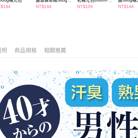
580g補充包
露滋養柔嫩580g補
乳補充包650ml-媚
露580g
２．關於
付款後7-1
充包
惑幽香
$144
NT$144
NT$109
NT$144
https://aft
每筆NT$6
３．未成
「AFTE
宅配(本島)
任。
４．使用「
每筆NT$1
即時審查
結果請求
付款後寶雅
５．嚴禁
說明
商品規格
相關推薦
每筆NT$8
形，恩沛
動。