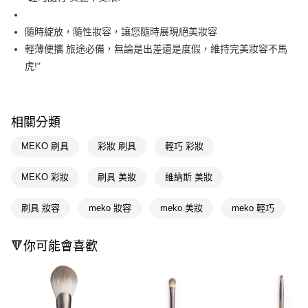
Apple Pay
隨時綻放，隨性妝容，讓您隨時展現絕美妝容
街口支付
輕薄便攜 旅途必備，無論是出差還是度假，維持完美妝容不馬
虎!"
悠遊付
Google Pay
AFTEE先享後付
相關分類
相關說明
MEKO 刷具
彩妝 刷具
輕巧 彩妝
【關於「AFTEE先享後付」】
即享券
AFTEE先享後付是「在收到商品之後才付款」的支付方式。 讓您購物簡單
MEKO 彩妝
刷具 美妝
維納斯 美妝
便利好安心！
１．簡單：不需註冊會員、不需綁卡、不需儲值。
運送方式
２．便利：只要手機號碼，簡訊認證，即可結帳。
刷具 妝容
meko 妝容
meko 美妝
meko 輕巧
３．安心：先確認商品／服務後，再付款。
全家取貨付款
每筆NT$65，滿NT$390(含以上)免運費
【「AFTEE先享後付」結帳流程】
🔻你可能會喜歡
１．於結帳方式選擇「AFTEE先享後付」後，將跳轉至「AFTEE先享後付」
付款後全家取貨
結帳頁面，進行簡訊認證並確認金額後，即可完成結帳。
２．訂單成立數日內，您將收到繳費通知簡訊。
每筆NT$65，滿NT$390(含以上)免運費
３．收到繳費通知簡訊後14天內，點擊此簡訊中的連結，可透過四大超商／
ATM／網路銀行／等多元方式進行付款，方視為交易完成。