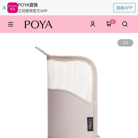
POYA寶雅
開啟APP
立刻使用官方APP
0
1
/
1