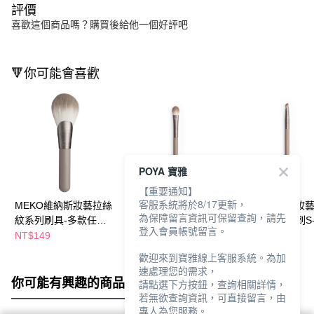
評價
喜歡這個商品嗎？購買後給他一個好評吧
🔻你可能會喜歡
POYA 寶雅
【重要通知】
客服系統將於8/17更新，
MEKO維納斯妝藝拉絲
MEKO維納斯妝藝拉絲
MEKO維納斯妝
為保障留言資訊可保留查詢，請先
紋系列刷具-多款任選
打底眼影刷S-13
雙頭眼線臥蠶刷S-
登入會員帳號留言。
(S01-S12)
NT$149
NT$169
NT$189
歡迎來到寶雅線上客服系統。為加
速處理您的需求，
你可能有興趣的商品
全站排行
請點選下方按鈕，查詢相關詳情，
若無欲查詢資訊，可直接留言，由
專人為您服務。