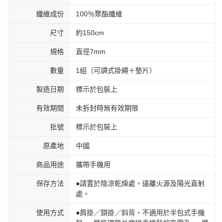
纖維成份
100％聚酯纖維
尺寸
約150cm
規格
直徑7mm
數量
1組（可調式掛繩＋墊片）
製造日期
標示於包裝上
有效期間
未拆封時無有效期限
批號
標示於包裝上
原產地
中國
商品用途
攜帶手機用
保存方法
●請置於陰涼乾燥處，遠離火源及陽光直射
處。
使用方式
●肩掛／頸掛／斜背，不適用於半包式手機