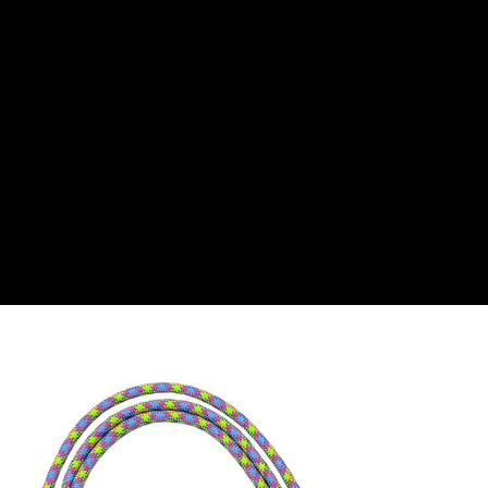
５．嚴禁一人註冊多個帳號或使用他人資訊註冊。若發現惡意使用之情形，
恩沛科技股份有限公司將有權停止該用戶之使用額度並採取法律行動。