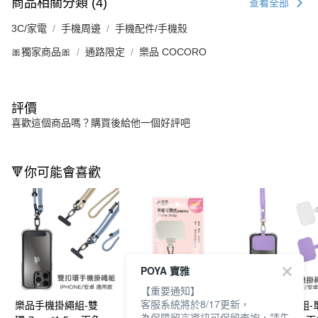
商品相關分類 (4)
查看全部
3C/家電
手機周邊
手機配件/手機殼
🎀獨家商品🎀
通路限定
樂品 COCORO
評價
喜歡這個商品嗎？購買後給他一個好評吧
🔻你可能會喜歡
POYA 寶雅
【重要通知】
客服系統將於8/17更新，
樂品手機掛繩組-雙
樂品手機掛繩組-單
樂品手機掛繩組-
為保障留言資訊可保留查詢，請先