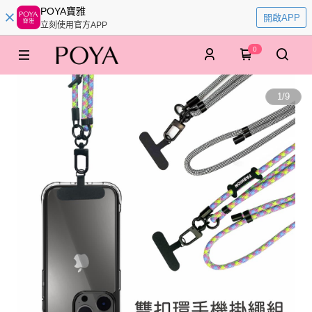
POYA寶雅
開啟APP
立刻使用官方APP
0
1
/
9