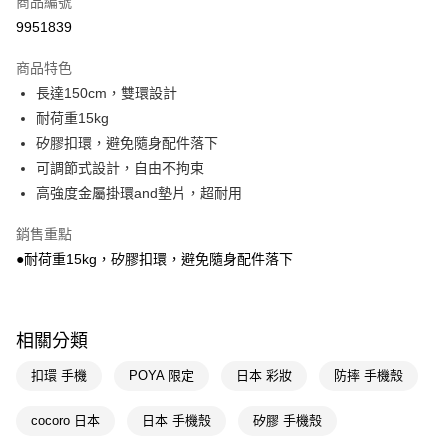
商品編號
信用卡一次付款
9951839
超商取貨付款
商品特色
LINE Pay
長達150cm，雙環設計
耐荷重15kg
Apple Pay
矽膠扣環，避免隨身配件落下
街口支付
可調節式設計，自由不拘束
高強度金屬掛環and墊片，超耐用
悠遊付
銷售重點
Google Pay
●耐荷重15kg，矽膠扣環，避免隨身配件落下
AFTEE先享後付
相關說明
【關於「AFTEE先享後付」】
即享券
相關分類
AFTEE先享後付是「在收到商品之後才付款」的支付方式。 讓您購物簡單
便利好安心！
１．簡單：不需註冊會員、不需綁卡、不需儲值。
扣環 手機
POYA 限定
日本 彩妝
防摔 手機殼
運送方式
２．便利：只要手機號碼，簡訊認證，即可結帳。
３．安心：先確認商品／服務後，再付款。
全家取貨付款
cocoro 日本
日本 手機殼
矽膠 手機殼
每筆NT$65，滿NT$390(含以上)免運費
【「AFTEE先享後付」結帳流程】