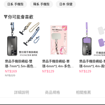
１．於結帳方式選擇「AFTEE先享後付」後，將跳轉至「AFTEE先享後付」
日系 手機殼
韓系 手機殼
日本 保健
付款後全家取貨
結帳頁面，進行簡訊認證並確認金額後，即可完成結帳。
２．訂單成立數日內，您將收到繳費通知簡訊。
每筆NT$65，滿NT$390(含以上)免運費
🔻你可能會喜歡
３．收到繳費通知簡訊後14天內，點擊此簡訊中的連結，可透過四大超商／
ATM／網路銀行／等多元方式進行付款，方視為交易完成。
萊爾富取貨付款
※ 請注意：結帳手續完成當下不需立刻繳費，但若您需要取消訂單，請聯絡
每筆NT$65，滿NT$490(含以上)免運費
購買商品的店家。未經商家同意取消之訂單仍視為有效，需透過AFTEE先享
後付繳納相關費用。
付款後萊爾富取貨
※ 交易是否成功請以「AFTEE先享後付 」之結帳頁面顯示為準，若有關於
是否繳費成功／繳費後需取消欲退款等相關疑問，請聯繫「AFTEE先享後付
每筆NT$65，滿NT$490(含以上)免運費
客戶支援中心」
https://netprotections.freshdesk.com/support/home
7-11取貨付款
【注意事項】
１．透過由恩沛科技股份有限公司提供之「AFTEE先享後付」服務完成之交
每筆NT$65，滿NT$490(含以上)免運費
樂品手機掛繩組-雙
樂品手機掛繩組-單
樂品手機掛繩組-
易，需依本服務之必要範圍內提供個人資料，並將交易相關給付款項請求債
環-7mm*1.5m-兩色任
環-6mm*1.4m-多色任
環-6mm*1.4m-
權轉讓予恩沛科技股份有限公司。
付款後7-11取貨
選
選(包裝隨機出貨)
選
NT$169
NT$129
NT$129
２．關於個人資料處理事宜，請瀏覽以下網址：
每筆NT$65，滿NT$490(含以上)免運費
NT$229
https://aftee.tw/terms/#terms3
３．未成年的使用者請事先徵得法定代理人或監護人之同意方可使用
宅配(本島)
「AFTEE先享後付」，若未經同意申辦者引起之損失，本公司不負相關責
任。
每筆NT$100，滿NT$790(含以上)免運費
詳細說明
商品規格
相關推薦
４．使用「AFTEE先享後付」時，將依據個別帳號之用戶狀況，依本公司即
時審查核予不同之上限額度；若仍有額度不足之情形，本公司將視審查結果
付款後寶雅門市自取(由倉庫統一出貨)
請求用戶進行身份認證。
每筆NT$80，滿NT$290(含以上)免運費