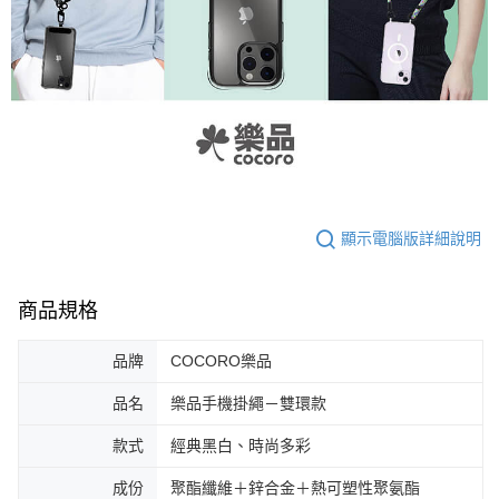
顯示電腦版詳細說明
商品規格
品牌
COCORO樂品
品名
樂品手機掛繩－雙環款
款式
經典黑白、時尚多彩
成份
聚酯纖維＋鋅合金＋熱可塑性聚氨酯