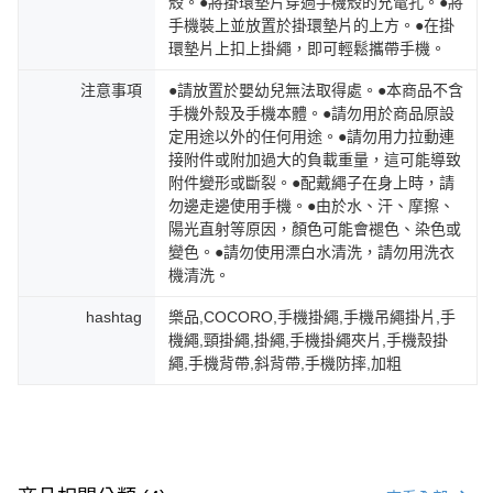
殼。●將掛環墊片穿過手機殼的充電孔。●將
手機裝上並放置於掛環墊片的上方。●在掛
環墊片上扣上掛繩，即可輕鬆攜帶手機。
注意事項
●請放置於嬰幼兒無法取得處。●本商品不含
手機外殼及手機本體。●請勿用於商品原設
定用途以外的任何用途。●請勿用力拉動連
接附件或附加過大的負載重量，這可能導致
附件變形或斷裂。●配戴繩子在身上時，請
勿邊走邊使用手機。●由於水、汗、摩擦、
陽光直射等原因，顏色可能會褪色、染色或
變色。●請勿使用漂白水清洗，請勿用洗衣
機清洗。
hashtag
樂品,COCORO,手機掛繩,手機吊繩掛片,手
機繩,頸掛繩,掛繩,手機掛繩夾片,手機殼掛
繩,手機背帶,斜背帶,手機防摔,加粗