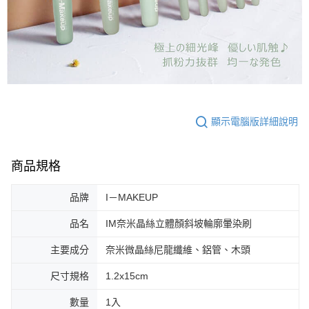
顯示電腦版詳細說明
商品規格
品牌
I－MAKEUP
品名
IM奈米晶絲立體顏斜坡輪廓暈染刷
主要成分
奈米微晶絲尼龍纖維、鋁管、木頭
尺寸規格
1.2x15cm
數量
1入