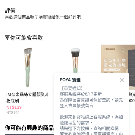
評價
喜歡這個商品嗎？購買後給他一個好評吧
🔻你可能會喜歡
POYA 寶雅
【重要通知】
客服系統將於8/17更新，
IM奈米晶絲立體顏熨斗
IM奈米晶絲立體顏腮紅
IM超亮甲打磨拋
為保障留言資訊可保留查詢，請先
粉底刷
點彩刷
塊10回-240/6000
登入會員帳號留言。
NT$139
NT$139
NT$89
NT$199
NT$199
NT$115
歡迎來到寶雅線上客服系統。為加
速處理您的需求，
你可能有興趣的商品
全站排行
請點選下方按鈕，查詢相關詳情，
若無欲查詢資訊，可直接留言，由