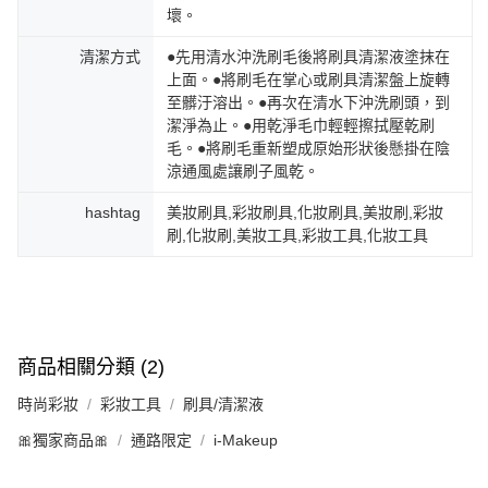
壞。
清潔方式
●先用清水沖洗刷毛後將刷具清潔液塗抹在
上面。●將刷毛在掌心或刷具清潔盤上旋轉
至髒汙溶出。●再次在清水下沖洗刷頭，到
潔淨為止。●用乾淨毛巾輕輕擦拭壓乾刷
毛。●將刷毛重新塑成原始形狀後懸掛在陰
涼通風處讓刷子風乾。
hashtag
美妝刷具,彩妝刷具,化妝刷具,美妝刷,彩妝
刷,化妝刷,美妝工具,彩妝工具,化妝工具
商品相關分類 (2)
時尚彩妝
彩妝工具
刷具/清潔液
🎀獨家商品🎀
通路限定
i-Makeup