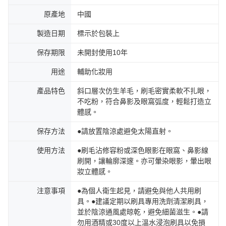
原產地
中國
製造日期
標示於包裝上
保存期限
未開封使用10年
用途
輔助化妝用
產品特色
斜口層次仿生羊毛，刷毛密實柔軟不扎眼，
不吃粉，符合鼻影及眼窩弧度，輕鬆打造立
體感。
保存方法
●請放置陰涼處避免太陽直射。
使用方法
●刷毛沾修容粉或深色眼影在眼窩、鼻影線
刷開，讓輪廓深邃。亦可暈染眼影，暈出眼
妝立體感。
注意事項
●為個人衛生起見，請避免與他人共用刷
具。●建議定期以刷具專用洗劑清潔刷具，
並於陰涼通風處晾乾，避免細菌滋生。●請
勿用酒精或30度以上溫水浸泡刷具以免損