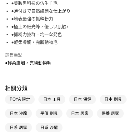
LINE Pay
●美妝黒科技の仿生羊毛
●薄付きで自然綺麗な仕上がり
Apple Pay
●地表最強の抓釋粉力
街口支付
●極上の細光峰，優しい肌触♪
●抓粉力抜群，均一な発色
悠遊付
●輕柔膚觸，完勝動物毛
Google Pay
銷售重點
AFTEE先享後付
●輕柔膚觸，完勝動物毛
相關說明
【關於「AFTEE先享後付」】
即享券
AFTEE先享後付是「在收到商品之後才付款」的支付方式。 讓您購物簡單
便利好安心！
相關分類
１．簡單：不需註冊會員、不需綁卡、不需儲值。
運送方式
２．便利：只要手機號碼，簡訊認證，即可結帳。
POYA 限定
日本 工具
日本 保健
日本 刷具
３．安心：先確認商品／服務後，再付款。
全家取貨付款
每筆NT$65，滿NT$390(含以上)免運費
日本 沙龍
平價 刷具
日本 居家
保養 居家
【「AFTEE先享後付」結帳流程】
１．於結帳方式選擇「AFTEE先享後付」後，將跳轉至「AFTEE先享後付」
付款後全家取貨
結帳頁面，進行簡訊認證並確認金額後，即可完成結帳。
日系 居家
日系 沙龍
２．訂單成立數日內，您將收到繳費通知簡訊。
每筆NT$65，滿NT$390(含以上)免運費
３．收到繳費通知簡訊後14天內，點擊此簡訊中的連結，可透過四大超商／