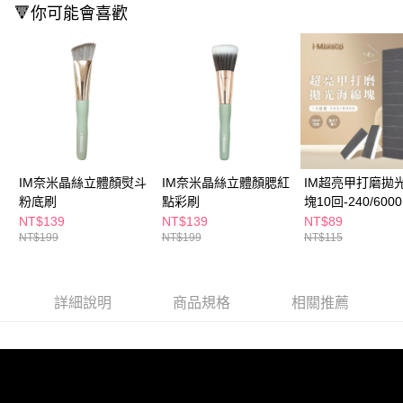
ATM／網路銀行／等多元方式進行付款，方視為交易完成。
🔻你可能會喜歡
萊爾富取貨付款
※ 請注意：結帳手續完成當下不需立刻繳費，但若您需要取消訂單，請聯絡
每筆NT$65，滿NT$490(含以上)免運費
購買商品的店家。未經商家同意取消之訂單仍視為有效，需透過AFTEE先享
後付繳納相關費用。
付款後萊爾富取貨
※ 交易是否成功請以「AFTEE先享後付 」之結帳頁面顯示為準，若有關於
是否繳費成功／繳費後需取消欲退款等相關疑問，請聯繫「AFTEE先享後付
每筆NT$65，滿NT$490(含以上)免運費
客戶支援中心」
https://netprotections.freshdesk.com/support/home
7-11取貨付款
【注意事項】
１．透過由恩沛科技股份有限公司提供之「AFTEE先享後付」服務完成之交
每筆NT$65，滿NT$490(含以上)免運費
易，需依本服務之必要範圍內提供個人資料，並將交易相關給付款項請求債
IM奈米晶絲立體顏熨斗
IM奈米晶絲立體顏腮紅
IM超亮甲打磨拋
權轉讓予恩沛科技股份有限公司。
付款後7-11取貨
２．關於個人資料處理事宜，請瀏覽以下網址：
粉底刷
點彩刷
塊10回-240/6000
每筆NT$65，滿NT$490(含以上)免運費
https://aftee.tw/terms/#terms3
NT$139
NT$139
NT$89
３．未成年的使用者請事先徵得法定代理人或監護人之同意方可使用
NT$199
NT$199
NT$115
宅配(本島)
「AFTEE先享後付」，若未經同意申辦者引起之損失，本公司不負相關責
任。
每筆NT$100，滿NT$790(含以上)免運費
４．使用「AFTEE先享後付」時，將依據個別帳號之用戶狀況，依本公司即
時審查核予不同之上限額度；若仍有額度不足之情形，本公司將視審查結果
付款後寶雅門市自取(由倉庫統一出貨)
詳細說明
商品規格
相關推薦
請求用戶進行身份認證。
每筆NT$80，滿NT$290(含以上)免運費
５．嚴禁一人註冊多個帳號或使用他人資訊註冊。若發現惡意使用之情形，
恩沛科技股份有限公司將有權停止該用戶之使用額度並採取法律行動。