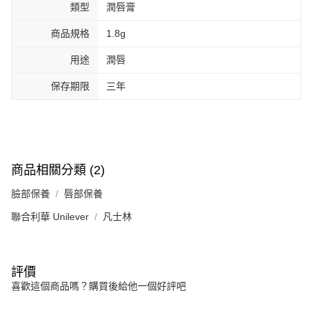
類型
潤唇膏
商品規格
1.8g
用途
潤唇
保存期限
三年
商品相關分類 (2)
臉部保養
唇部保養
聯合利華 Unilever
凡士林
評價
喜歡這個商品嗎？購買後給他一個好評吧