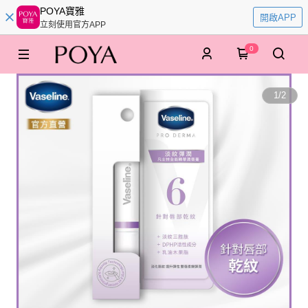
POYA寶雅
開啟APP
立刻使用官方APP
0
1
/
2