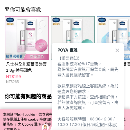
🔻你可能會喜歡
POYA 寶雅
【重要通知】
客服系統將於8/17更新，
凡士林全能精華潤唇膏
凡士林全能精華潤唇膏
凡士林全能精華
為保障留言資訊可保留查詢，請先
1.8g-煥亮潤色
1.8g-柔嫩磨砂
1.8g-舒緩修護
登入會員帳號留言。
NT$199
NT$199
NT$199
NT$265
NT$265
NT$265
歡迎來到寶雅線上客服系統。為加
速處理您的需求，
你可能有興趣的商品
全站排行
請點選下方按鈕，查詢相關詳情，
若無欲查詢資訊，可直接留言，由
專人為您服務。
本網站中使用 cookie，欲查詢有關本網站使用 cookie 方式之詳情，及若您不希
★客服服務時間：08:30-12:30 /
熱門標籤
望在電腦上使用 cookie 時應如何變更電腦的 cookie 設定，請參閱本網站「
隱私
13:30-17:30 (假日/國定假日休息)
權條款
」之 Cookie 聲明。您繼續使用本網站即表示您同意本公司得按本網站使
用條款之 Cookie 聲明使用 cookie。
了解更多 >