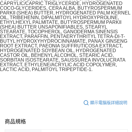
CAPRYLIC/CAPRIC TRIGLYCERIDE, HYDROGENATED
COCO-GLYCERIDES, CERA ALBA, BUTYROSPERMUM
PARKII (SHEA) BUTTER, HYDROGENATED PALM KERNEL
OIL, TRIBEHENIN, DIPALMITOYL HYDROXYPROLINE,
ETHYLHEXYL PALMITATE, BUTYROSPERMUM PARKII
(SHEA) BUTTER UNSAPONIFIABLES, STEARYL
STEARATE, TOCOPHEROL, GANODERMA SINENSIS
EXTRACT, PARAFFIN, PENTAERYTHRITYL TETRA-DI-T-
BUTYL HYDROXYHYDROCINNAMATE, PANAX GINSENG
ROOT EXTRACT, PAEONIA SUFFRUTICOSA EXTRACT,
HYDROGENATED SOYBEAN OIL, HYDROGENATED
CASTOR OIL, BEHENYL ALCOHOL, STEARIC ACID,
SORBITAN ISOSTEARATE, SAUSSUREA INVOLUCRATA
EXTRACT, ETHYLENE/ACRYLIC ACID COPOLYMER,
LACTIC ACID, PALMITOYL TRIPEPTIDE-1.
顯示電腦版詳細說明
商品規格