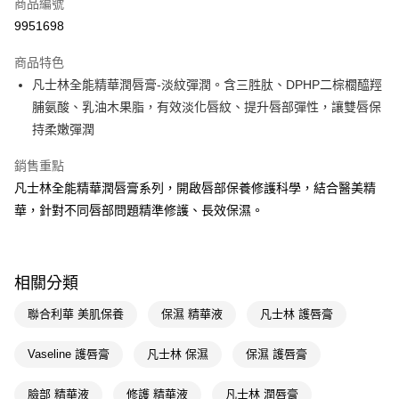
商品編號
LINE Pay
9951698
Apple Pay
商品特色
街口支付
凡士林全能精華潤唇膏-淡紋彈潤。含三胜肽、DPHP二棕櫚醯羥
悠遊付
脯氨酸、乳油木果脂，有效淡化唇紋、提升唇部彈性，讓雙唇保
持柔嫩彈潤
Google Pay
銷售重點
AFTEE先享後付
凡士林全能精華潤唇膏系列，開啟唇部保養修護科學，結合醫美精
相關說明
華，針對不同唇部問題精準修護、長效保濕。
【關於「AFTEE先享後付」】
即享券
AFTEE先享後付是「在收到商品之後才付款」的支付方式。 讓您購物簡單
便利好安心！
１．簡單：不需註冊會員、不需綁卡、不需儲值。
運送方式
２．便利：只要手機號碼，簡訊認證，即可結帳。
相關分類
３．安心：先確認商品／服務後，再付款。
全家取貨付款
聯合利華 美肌保養
保濕 精華液
凡士林 護唇膏
每筆NT$65，滿NT$390(含以上)免運費
【「AFTEE先享後付」結帳流程】
１．於結帳方式選擇「AFTEE先享後付」後，將跳轉至「AFTEE先享後付」
付款後全家取貨
Vaseline 護唇膏
凡士林 保濕
保濕 護唇膏
結帳頁面，進行簡訊認證並確認金額後，即可完成結帳。
２．訂單成立數日內，您將收到繳費通知簡訊。
每筆NT$65，滿NT$390(含以上)免運費
３．收到繳費通知簡訊後14天內，點擊此簡訊中的連結，可透過四大超商／
臉部 精華液
修護 精華液
凡士林 潤唇膏