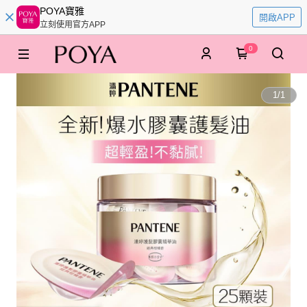
POYA寶雅
開啟APP
立刻使用官方APP
0
1
/
1