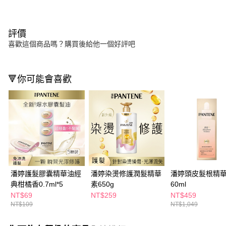
評價
喜歡這個商品嗎？購買後給他一個好評吧
🔻你可能會喜歡
潘婷護髮膠囊精華油經
潘婷染燙修護潤髮精華
潘婷頭皮髮根精
典柑橘香0.7ml*5
素650g
60ml
NT$69
NT$259
NT$459
NT$109
NT$1,049