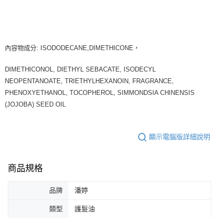
內容物成分: ISODODECANE,DIMETHICONE，
DIMETHICONOL, DIETHYL SEBACATE, ISODECYL
NEOPENTANOATE, TRIETHYLHEXANOIN, FRAGRANCE,
PHENOXYETHANOL, TOCOPHEROL, SIMMONDSIA CHINENSIS
(JOJOBA) SEED OIL
顯示電腦版詳細說明
商品規格
品牌
潘婷
類型
護髮油