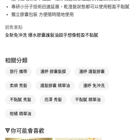
專研小分子技術迅速延展，乾溼髮狀態都可以使用輕盈不黏膩
Apple Pay
獨立膠囊包裝 方便隨時隨地使用
街口支付
銷售重點
悠遊付
全新免沖洗 爆水膠囊護髮油超乎想像輕盈不黏膩
Google Pay
AFTEE先享後付
相關分類
相關說明
【關於「AFTEE先享後付」】
旅行 攜帶
潘婷 膠囊髮膜
潘婷 護髮膠囊
即享券
AFTEE先享後付是「在收到商品之後才付款」的支付方式。 讓您購物簡單
便利好安心！
柔順 秀髮
護髮膠囊 精華油
潘婷 免沖洗
１．簡單：不需註冊會員、不需綁卡、不需儲值。
運送方式
２．便利：只要手機號碼，簡訊認證，即可結帳。
３．安心：先確認商品／服務後，再付款。
不黏膩 秀髮
亮澤 秀髮
不黏膩 精華油
全家取貨付款
每筆NT$65，滿NT$390(含以上)免運費
【「AFTEE先享後付」結帳流程】
柑橘 精華油
１．於結帳方式選擇「AFTEE先享後付」後，將跳轉至「AFTEE先享後付」
付款後全家取貨
結帳頁面，進行簡訊認證並確認金額後，即可完成結帳。
２．訂單成立數日內，您將收到繳費通知簡訊。
每筆NT$65，滿NT$390(含以上)免運費
🔻你可能會喜歡
３．收到繳費通知簡訊後14天內，點擊此簡訊中的連結，可透過四大超商／
ATM／網路銀行／等多元方式進行付款，方視為交易完成。