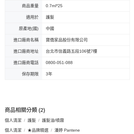
商品重量
0.7ml*25
適用於
護髮
原產地(國)
中國
進口廠商名稱
寶僑家品股份有限公司
進口廠商地址
台北市信義路五段106號7樓
進口廠商電話
0800-051-088
保存期限
3年
商品相關分類 (2)
個人清潔
護髮
護髮油/噴霧
個人清潔
★品牌精選
潘婷 Pantene