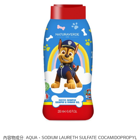
內容物成分: AQUA、SODIUM LAURETH SULFATE COCAMIDOPROPYL