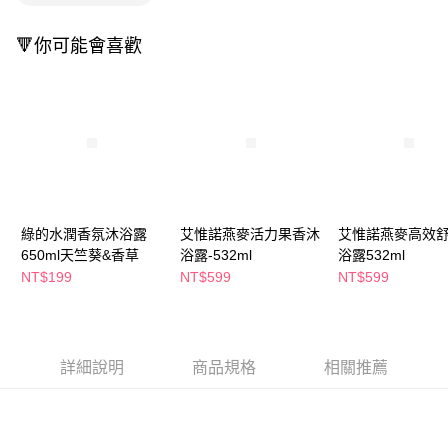
萊爾富取貨付款
※ 請注意：結帳手續完成當下不需立刻繳費，但若您需要取消訂單，請聯絡
每筆NT$65，滿NT$490(含以上)免運費
購買商品的店家。未經商家同意取消之訂單仍視為有效，需透過AFTEE先享
🔻你可能會喜歡
後付繳納相關費用。
付款後萊爾富取貨
※ 交易是否成功請以「AFTEE先享後付 」之結帳頁面顯示為準，若有關於
是否繳費成功／繳費後需取消欲退款等相關疑問，請聯繫「AFTEE先享後付
每筆NT$65，滿NT$490(含以上)免運費
客戶支援中心」
https://netprotections.freshdesk.com/support/home
7-11取貨付款
【注意事項】
１．透過由恩沛科技股份有限公司提供之「AFTEE先享後付」服務完成之交
每筆NT$65，滿NT$490(含以上)免運費
易，需依本服務之必要範圍內提供個人資料，並將交易相關給付款項請求債
權轉讓予恩沛科技股份有限公司。
付款後7-11取貨
２．關於個人資料處理事宜，請瀏覽以下網址：
每筆NT$65，滿NT$490(含以上)免運費
https://aftee.tw/terms/#terms3
綠的水潤香氛沐浴露
艾惟諾燕麥活力果香沐
艾惟諾燕麥高效
３．未成年的使用者請事先徵得法定代理人或監護人之同意方可使用
650ml天竺葵&香草
浴露-532ml
浴露532ml
宅配(本島)
「AFTEE先享後付」，若未經同意申辦者引起之損失，本公司不負相關責
NT$199
NT$599
NT$599
任。
每筆NT$100，滿NT$790(含以上)免運費
４．使用「AFTEE先享後付」時，將依據個別帳號之用戶狀況，依本公司即
時審查核予不同之上限額度；若仍有額度不足之情形，本公司將視審查結果
付款後寶雅門市自取(由倉庫統一出貨)
請求用戶進行身份認證。
每筆NT$80，滿NT$290(含以上)免運費
５．嚴禁一人註冊多個帳號或使用他人資訊註冊。若發現惡意使用之情形，
詳細說明
商品規格
相關推薦
恩沛科技股份有限公司將有權停止該用戶之使用額度並採取法律行動。