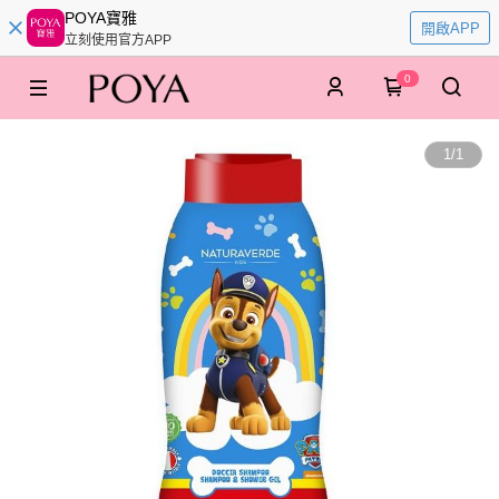
POYA寶雅
開啟APP
立刻使用官方APP
0
1
/
1