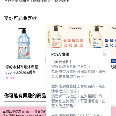
喜歡這個商品嗎？購買後給他一個好評吧
🔻你可能會喜歡
POYA 寶雅
【重要通知】
客服系統將於8/17更新，
綠的水潤香氛沐浴露
艾惟諾燕麥活力果香沐
艾惟諾燕麥高效
為保障留言資訊可保留查詢，請先
650ml天竺葵&香草
浴露-532ml
浴露532ml
登入會員帳號留言。
NT$199
NT$599
NT$599
歡迎來到寶雅線上客服系統。為加
速處理您的需求，
你可能有興趣的商品
全站排行
請點選下方按鈕，查詢相關詳情，
若無欲查詢資訊，可直接留言，由
專人為您服務。
本網站中使用 cookie，欲查詢有關本網站使用 cookie 方式之詳情，及若您不希
★客服服務時間：08:30-12:30 /
熱門標籤