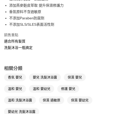
添加燕麥麩皮萃取 提升保濕修護力
Apple Pay
香氛原料不含過敏原
街口支付
不添加Paraben防腐劑
不添加SLS/SLES表面活性劑
悠遊付
銷售重點
Google Pay
適合所有髮質
AFTEE先享後付
洗髮沐浴一瓶搞定
相關說明
【關於「AFTEE先享後付」】
即享券
AFTEE先享後付是「在收到商品之後才付款」的支付方式。 讓您購物簡單
便利好安心！
相關分類
１．簡單：不需註冊會員、不需綁卡、不需儲值。
運送方式
２．便利：只要手機號碼，簡訊認證，即可結帳。
香氛 嬰兒
嬰兒 洗髮沐浴露
保濕 嬰兒
３．安心：先確認商品／服務後，再付款。
全家取貨付款
每筆NT$65，滿NT$390(含以上)免運費
溫和 嬰兒
溫和 嬰幼兒
修護 嬰兒
【「AFTEE先享後付」結帳流程】
１．於結帳方式選擇「AFTEE先享後付」後，將跳轉至「AFTEE先享後付」
付款後全家取貨
結帳頁面，進行簡訊認證並確認金額後，即可完成結帳。
溫和 洗髮沐浴露
保濕 過敏原
保濕 嬰幼兒
２．訂單成立數日內，您將收到繳費通知簡訊。
每筆NT$65，滿NT$390(含以上)免運費
３．收到繳費通知簡訊後14天內，點擊此簡訊中的連結，可透過四大超商／
嬰幼兒 洗髮沐浴露
ATM／網路銀行／等多元方式進行付款，方視為交易完成。