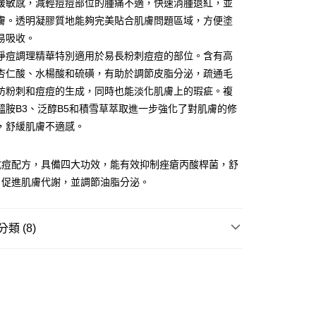
緩敏感，減輕痘痘部位的腫痛不適，快速消腫退紅，並
FTEE先享後付」】
膚。透明凝膠質地能夠完美貼合肌膚問題區域，方便塗
先享後付是「在收到商品之後才付款」的支付方式。 讓您購物簡單
易吸收。
心！
：不需註冊會員、不需綁卡、不需儲值。
淨痘調理精華特別適用於易長粉刺痘痘的部位。含有高
：只要手機號碼，簡訊認證，即可結帳。
杏仁酸、水楊酸和硫磺，有助於調節皮脂分泌，疏通毛
：先確認商品／服務後，再付款。
防粉刺和痘痘的生成，同時也能淡化肌膚上的瑕疵。複
付款
EE先享後付」結帳流程】
醯胺B3、泛醇B5和積雪草萃取進一步強化了對肌膚的修
5，滿NT$390(含以上)免運費
方式選擇「AFTEE先享後付」後，將跳轉至「AFTEE先享後
，舒緩肌膚不適感。
頁面，進行簡訊認證並確認金額後，即可完成結帳。
家取貨
成立數日內，您將收到繳費通知簡訊。
費通知簡訊後14天內，點擊此簡訊中的連結，可透過四大超商
5，滿NT$390(含以上)免運費
抗痘配方，具備四大功效，能有效抑制痤瘡丙酸桿菌，舒
網路銀行／等多元方式進行付款，方視為交易完成。
，促進肌膚代謝，並調節油脂分泌。
：結帳手續完成當下不需立刻繳費，但若您需要取消訂單，請聯
貨付款
的店家。未經商家同意取消之訂單仍視為有效，需透過AFTEE
繳納相關費用。
5，滿NT$490(含以上)免運費
否成功請以「AFTEE先享後付 」之結帳頁面顯示為準，若有關於
類 (8)
功／繳費後需取消欲退款等相關疑問，請聯繫「AFTEE先享後
爾富取貨
援中心」
https://netprotections.freshdesk.com/support/home
5，滿NT$490(含以上)免運費
清潔/卸妝
抗痘/控油
項】
付款
恩沛科技股份有限公司提供之「AFTEE先享後付」服務完成之
依本服務之必要範圍內提供個人資料，並將交易相關給付款項請
5，滿NT$490(含以上)免運費
🔥
超低特談🔥超狂買一送一🔥(下單請選購兩件)
讓予恩沛科技股份有限公司。