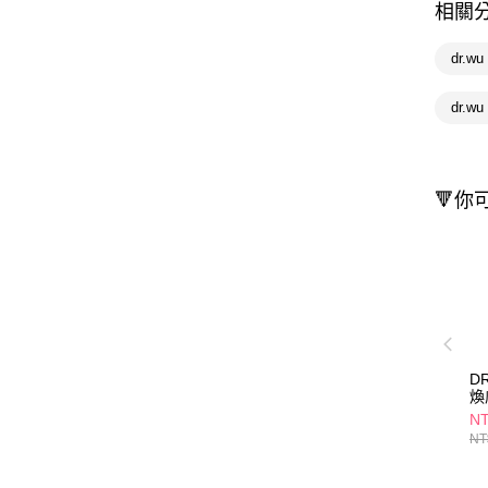
相關
dr.w
dr.w
🔻你
D
煥
NT
NT