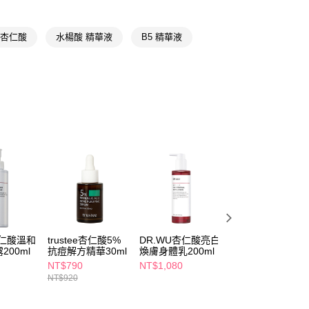
個人資料處理事宜，請瀏覽以下網址：
1取貨
★品牌精選
達爾膚 DR.WU
ee.tw/terms/#terms3
5，滿NT$490(含以上)免運費
年的使用者請事先徵得法定代理人或監護人之同意方可使用
⚡️限時瘋搶59up
 杏仁酸
水楊酸 精華液
B5 精華液
E先享後付」，若未經同意申辦者引起之損失，本公司不負相關責
📢
💟戀夏美肌計畫 08/05-08/18
滿$899享20倍點
AFTEE先享後付」時，將依據個別帳號之用戶狀況，依本公司
00，滿NT$790(含以上)免運費
核予不同之上限額度；若仍有額度不足之情形，本公司將視審查
📢
💟戀夏美肌計畫 08/05-08/18
補水發光
用戶進行身份認證。
門市自取(由倉庫統一出貨)
一人註冊多個帳號或使用他人資訊註冊。若發現惡意使用之情
📢
☀️盛夏狂購症候群 08/05-09/01
0，滿NT$290(含以上)免運費
科技股份有限公司將有權停止該用戶之使用額度並採取法律行
杏仁酸溫和
trustee杏仁酸5%
DR.WU杏仁酸亮白
DR.WU玻尿酸保
200ml
抗痘解方精華30ml
煥膚身體乳200ml
精華液30ml
NT$790
NT$1,080
NT$1,600
NT$920