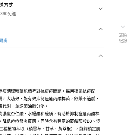
送方式
390免運
清除
達爾膚
紀錄
次付款
付款
淨痘調理精華能精準對抗痘痘問題。採用獨家抗痘配
備四大功效，能有效抑制痤瘡丙酸桿菌，舒緩不適感，
膚代謝，並調節油脂分泌。
高濃度杏仁酸、水楊酸和硫磺，有助於抑制痤瘡丙酸桿
y
，降低痘痘發炎反應。同時含有豐富的菸鹼醯胺B3、泛
和三種植物萃取（積雪草、甘草、黃芩根），能夠鎮定肌
享後付