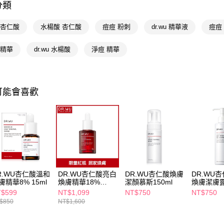
分類
２．關於
付款後7-1
醫學美容
https://aft
每筆NT$6
３．未成
⚡️品牌旗艦
u 杏仁酸
水楊酸 杏仁酸
痘痘 粉刺
dr.wu 精華液
痘痘
「AFTE
宅配(本島)
📢主題活動
任。
u 精華
dr.wu 水楊酸
淨痘 精華
４．使用「
數回饋
每筆NT$1
即時審查
📢主題活動
結果請求
付款後寶雅
５．嚴禁
📢主題活動
每筆NT$8
形，恩沛
可能會喜歡
動。
R.WU杏仁酸溫和
DR.WU杏仁酸亮白
DR.WU杏仁酸煥膚
DR.WU
膚精華8% 15ml
煥膚精華18%
潔顏慕斯150ml
煥膚潔膚露
30ml
$599
NT$1,099
NT$750
NT$750
$850
NT$1,600