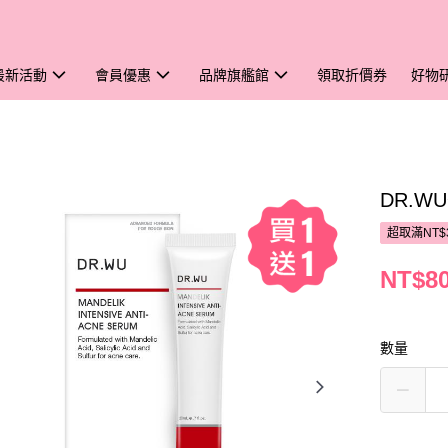
最新活動
會員優惠
品牌旗艦館
領取折價券
好物
DR.W
超取滿NT$
NT$8
數量