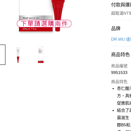
付款與運
超取滿NT$
付款方式
品牌
POYA支付
DR.WU 
信用卡一
商品特色
超商取貨
商品編號
LINE Pay
9951533
商品特色
Apple Pay
杏仁酸
街口支付
方，具
促進肌
悠遊付
結合了
Google Pa
菌滋生
醇B5
AFTEE先