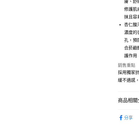
膚、舒
相關說明
【關於「A
修護肌
即享券
AFTEE
抹且容
便利好安
１．簡單
杏仁酸
２．便利
運送方式
濃度的
３．安心
孔，預
全家取貨
【「AFT
合菸鹼
每筆NT$6
１．於結帳
護作用
付」結帳
付款後全
２．訂單
銷售重點
３．收到繳
每筆NT$6
採用獨家
／ATM／
緩不適感
※ 請注意
萊爾富取
絡購買商品
先享後付
每筆NT$6
※ 交易是
商品相關分
是否繳費成
付款後萊
付客戶支
每筆NT$6
醫學美容
分享
【注意事
DR.WU
7-11取貨
１．透過由
交易，需
每筆NT$6
🔥買一送一
求債權轉