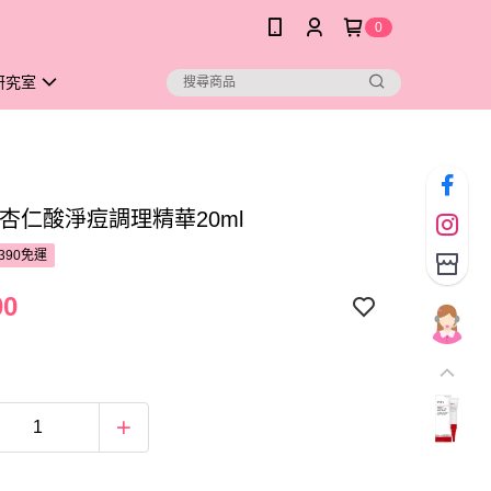
0
研究室
U杏仁酸淨痘調理精華20ml
390免運
00